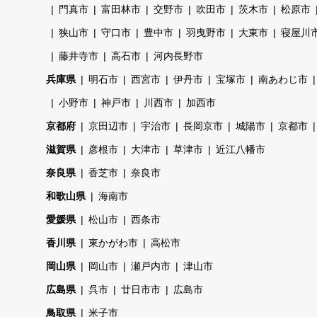
門真市
富田林市
交野市
吹田市
茨木市
松原市
狭山市
守口市
豊中市
羽曳野市
大東市
寝屋川
藤井寺市
高石市
河内長野市
兵庫県
明石市
西宮市
伊丹市
宝塚市
南あわじ市
小野市
神戸市
川西市
加西市
京都府
京田辺市
宇治市
長岡京市
城陽市
京都市
滋賀県
彦根市
大津市
草津市
近江八幡市
奈良県
香芝市
奈良市
和歌山県
海南市
愛媛県
松山市
西条市
香川県
東かがわ市
高松市
岡山県
岡山市
瀬戸内市
津山市
広島県
呉市
廿日市市
広島市
鳥取県
米子市