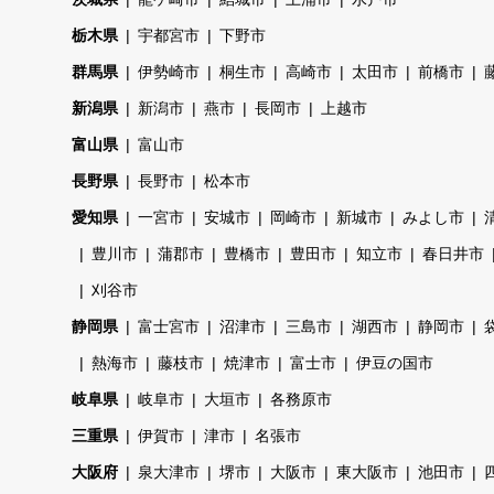
栃木県
宇都宮市
下野市
群馬県
伊勢崎市
桐生市
高崎市
太田市
前橋市
新潟県
新潟市
燕市
長岡市
上越市
富山県
富山市
長野県
長野市
松本市
愛知県
一宮市
安城市
岡崎市
新城市
みよし市
豊川市
蒲郡市
豊橋市
豊田市
知立市
春日井市
刈谷市
静岡県
富士宮市
沼津市
三島市
湖西市
静岡市
熱海市
藤枝市
焼津市
富士市
伊豆の国市
岐阜県
岐阜市
大垣市
各務原市
三重県
伊賀市
津市
名張市
大阪府
泉大津市
堺市
大阪市
東大阪市
池田市