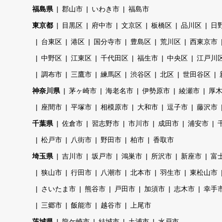
福島県
郡山市
いわき市
福島市
東京都
目黒区
府中市
文京区
板橋区
品川区
日
台東区
港区
国分寺市
豊島区
荒川区
西東京市
中野区
江東区
千代田区
福生市
中央区
江戸川
調布市
三鷹市
練馬区
渋谷区
北区
世田谷区
神奈川県
茅ヶ崎市
海老名市
伊勢原市
綾瀬市
厚
座間市
平塚市
相模原市
大和市
逗子市
藤沢市
千葉県
佐倉市
習志野市
市川市
成田市
浦安市
松戸市
八街市
野田市
柏市
香取市
埼玉県
吉川市
坂戸市
鴻巣市
所沢市
新座市
富
狭山市
行田市
八潮市
北本市
羽生市
東松山市
さいたま市
熊谷市
戸田市
加須市
志木市
幸手
三郷市
飯能市
越谷市
上尾市
茨城県
龍ケ崎市
結城市
土浦市
水戸市