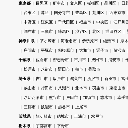
東京都
目黒区
府中市
文京区
板橋区
品川区
日
台東区
港区
国分寺市
豊島区
荒川区
西東京市
中野区
江東区
千代田区
福生市
中央区
江戸川
調布市
三鷹市
練馬区
渋谷区
北区
世田谷区
神奈川県
茅ヶ崎市
海老名市
伊勢原市
綾瀬市
厚
座間市
平塚市
相模原市
大和市
逗子市
藤沢市
千葉県
佐倉市
習志野市
市川市
成田市
浦安市
松戸市
八街市
野田市
柏市
香取市
埼玉県
吉川市
坂戸市
鴻巣市
所沢市
新座市
富
狭山市
行田市
八潮市
北本市
羽生市
東松山市
さいたま市
熊谷市
戸田市
加須市
志木市
幸手
三郷市
飯能市
越谷市
上尾市
茨城県
龍ケ崎市
結城市
土浦市
水戸市
栃木県
宇都宮市
下野市