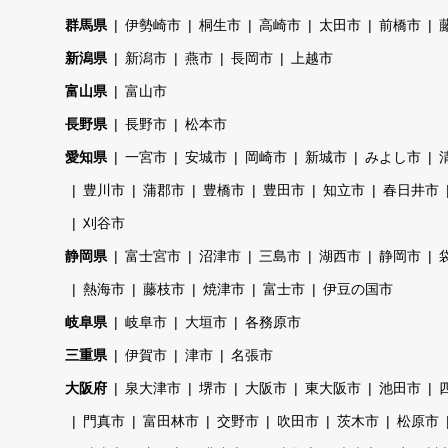
群馬県
伊勢崎市
桐生市
高崎市
太田市
前橋市
新潟県
新潟市
燕市
長岡市
上越市
富山県
富山市
長野県
長野市
松本市
愛知県
一宮市
安城市
岡崎市
新城市
みよし市
豊川市
蒲郡市
豊橋市
豊田市
知立市
春日井市
刈谷市
静岡県
富士宮市
沼津市
三島市
湖西市
静岡市
熱海市
藤枝市
焼津市
富士市
伊豆の国市
岐阜県
岐阜市
大垣市
各務原市
三重県
伊賀市
津市
名張市
大阪府
泉大津市
堺市
大阪市
東大阪市
池田市
門真市
富田林市
交野市
吹田市
茨木市
松原市