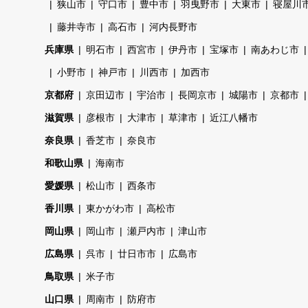
狭山市
守口市
豊中市
羽曳野市
大東市
寝屋川
藤井寺市
高石市
河内長野市
兵庫県
明石市
西宮市
伊丹市
宝塚市
南あわじ市
小野市
神戸市
川西市
加西市
京都府
京田辺市
宇治市
長岡京市
城陽市
京都市
滋賀県
彦根市
大津市
草津市
近江八幡市
奈良県
香芝市
奈良市
和歌山県
海南市
愛媛県
松山市
西条市
香川県
東かがわ市
高松市
岡山県
岡山市
瀬戸内市
津山市
広島県
呉市
廿日市市
広島市
鳥取県
米子市
山口県
周南市
防府市