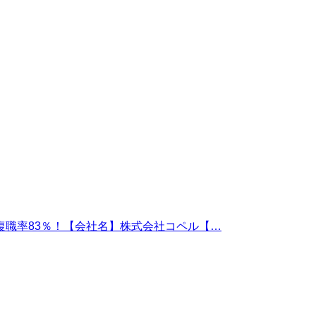
復職率83％！【会社名】株式会社コペル【…