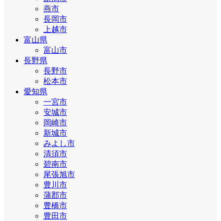
燕市
長岡市
上越市
富山県
富山市
長野県
長野市
松本市
愛知県
一宮市
安城市
岡崎市
新城市
みよし市
清須市
碧南市
尾張旭市
豊川市
蒲郡市
豊橋市
豊田市