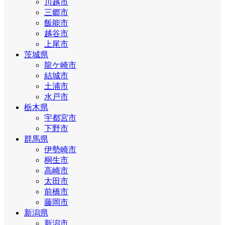
川越市
三郷市
飯能市
越谷市
上尾市
茨城県
龍ケ崎市
結城市
土浦市
水戸市
栃木県
宇都宮市
下野市
群馬県
伊勢崎市
桐生市
高崎市
太田市
前橋市
藤岡市
新潟県
新潟市