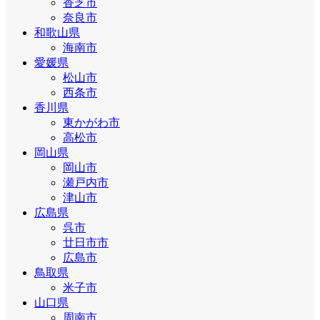
香芝市
奈良市
和歌山県
海南市
愛媛県
松山市
西条市
香川県
東かがわ市
高松市
岡山県
岡山市
瀬戸内市
津山市
広島県
呉市
廿日市市
広島市
鳥取県
米子市
山口県
周南市