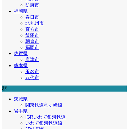
防府市
福岡県
春日市
北九州市
直方市
飯塚市
朝倉市
福岡市
佐賀県
唐津市
熊本県
玉名市
八代市
駅
茨城県
関東鉄道竜ヶ崎線
岩手県
IGRいわて銀河鉄道
いわて銀河鉄道線