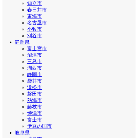
知立市
春日井市
東海市
名古屋市
小牧市
刈谷市
静岡県
富士宮市
沼津市
三島市
湖西市
静岡市
袋井市
浜松市
磐田市
熱海市
藤枝市
焼津市
富士市
伊豆の国市
岐阜県