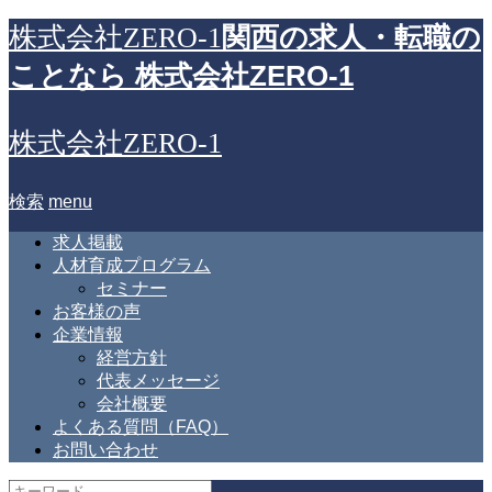
関西の求人・転職の
株式会社ZERO-1
ことなら 株式会社ZERO-1
株式会社ZERO-1
検索
menu
求人掲載
人材育成プログラム
セミナー
お客様の声
企業情報
経営方針
代表メッセージ
会社概要
よくある質問（FAQ）
お問い合わせ