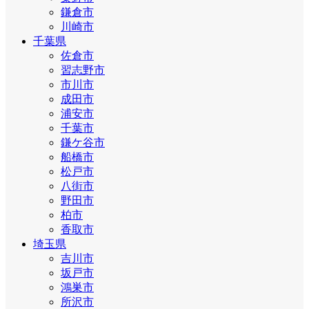
鎌倉市
川崎市
千葉県
佐倉市
習志野市
市川市
成田市
浦安市
千葉市
鎌ケ谷市
船橋市
松戸市
八街市
野田市
柏市
香取市
埼玉県
吉川市
坂戸市
鴻巣市
所沢市