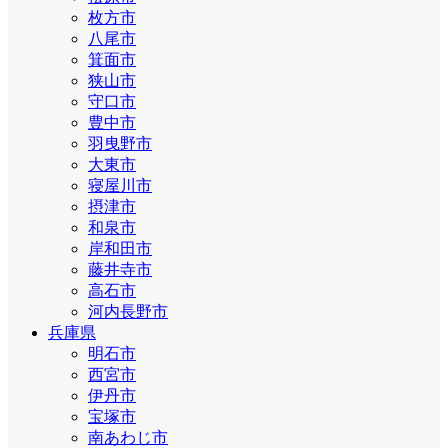
枚方市
八尾市
箕面市
狭山市
守口市
豊中市
羽曳野市
大東市
寝屋川市
摂津市
和泉市
岸和田市
藤井寺市
高石市
河内長野市
兵庫県
明石市
西宮市
伊丹市
宝塚市
南あわじ市