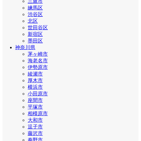
三鷹市
練馬区
渋谷区
北区
世田谷区
新宿区
墨田区
神奈川県
茅ヶ崎市
海老名市
伊勢原市
綾瀬市
厚木市
横浜市
小田原市
座間市
平塚市
相模原市
大和市
逗子市
藤沢市
秦野市