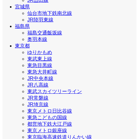
JR山田線
宮城県
仙台市地下鉄南北線
JR陸羽東線
福島県
福島交通飯坂線
奥羽本線
東京都
ゆりかもめ
東武東上線
東急目黒線
東急大井町線
JR中央本線
JR八高線
東武スカイツリーライン
JR常磐線
JR埼京線
東京メトロ日比谷線
東急こどもの国線
都営地下鉄大江戸線
東京メトロ銀座線
東京臨海高速鉄道りんかい線