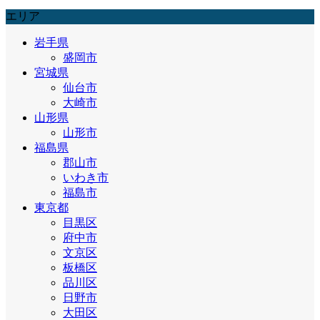
エリア
岩手県
盛岡市
宮城県
仙台市
大崎市
山形県
山形市
福島県
郡山市
いわき市
福島市
東京都
目黒区
府中市
文京区
板橋区
品川区
日野市
大田区