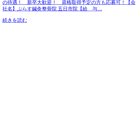
の待遇！ 新卒大歓迎！ 資格取得予定の方も応募可！【会
社名】ぷらす鍼灸整骨院 五日市院【給 与…
続きを読む