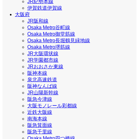
JR紀勢本線
伊賀鉄道伊賀線
大阪府
JR阪和線
Osaka Metro谷町線
Osaka Metro御堂筋線
Osaka Metro長堀鶴見緑地線
Osaka Metro堺筋線
JR大阪環状線
JR学園都市線
JRおおさか東線
阪神本線
泉北高速鉄道
阪神なんば線
JR山陽新幹線
阪急今津線
大阪モノレール彩都線
近鉄大阪線
南海本線
阪急箕面線
阪急千里線
Osaka Metro四つ橋線