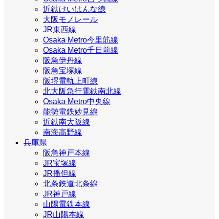
近鉄けいはんな線
大阪モノレール
JR東西線
Osaka Metro今里筋線
Osaka Metro千日前線
阪急伊丹線
阪急宝塚線
阪堺電軌上町線
北大阪急行電鉄南北線
Osaka Metro中央線
能勢電鉄妙見線
近鉄南大阪線
南海高野線
兵庫県
阪急神戸本線
JR宝塚線
JR播但線
北条鉄道北条線
JR神戸線
山陽電鉄本線
JR山陽本線