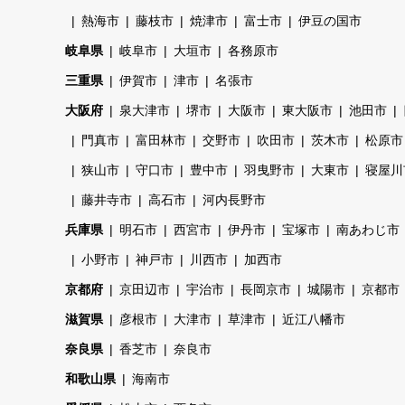
熱海市
藤枝市
焼津市
富士市
伊豆の国市
岐阜県
岐阜市
大垣市
各務原市
三重県
伊賀市
津市
名張市
大阪府
泉大津市
堺市
大阪市
東大阪市
池田市
門真市
富田林市
交野市
吹田市
茨木市
松原市
狭山市
守口市
豊中市
羽曳野市
大東市
寝屋川
藤井寺市
高石市
河内長野市
兵庫県
明石市
西宮市
伊丹市
宝塚市
南あわじ市
小野市
神戸市
川西市
加西市
京都府
京田辺市
宇治市
長岡京市
城陽市
京都市
滋賀県
彦根市
大津市
草津市
近江八幡市
奈良県
香芝市
奈良市
和歌山県
海南市