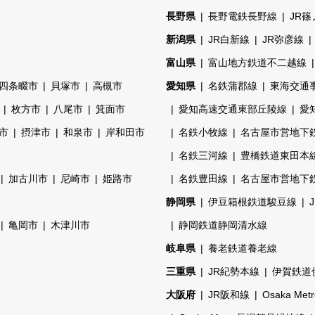
長野県
長野電鉄長野線
JR
新潟県
JR白新線
JR弥彦線
富山県
富山地方鉄道不二越線
四条畷市
貝塚市
高槻市
愛知県
名鉄蒲郡線
東海交通
枚方市
八尾市
箕面市
愛知高速交通東部丘陵線
愛
市
摂津市
和泉市
岸和田市
名鉄小牧線
名古屋市営地下
名鉄三河線
豊橋鉄道東田本
加古川市
尼崎市
姫路市
名鉄豊田線
名古屋市営地下
静岡県
伊豆箱根鉄道駿豆線
亀岡市
木津川市
静岡鉄道静岡清水線
岐阜県
養老鉄道養老線
三重県
JR紀勢本線
伊賀鉄道
大阪府
JR阪和線
Osaka Me