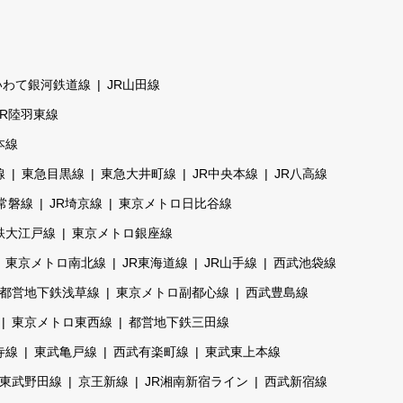
いわて銀河鉄道線
JR山田線
JR陸羽東線
本線
線
東急目黒線
東急大井町線
JR中央本線
JR八高線
R常磐線
JR埼京線
東京メトロ日比谷線
鉄大江戸線
東京メトロ銀座線
東京メトロ南北線
JR東海道線
JR山手線
西武池袋線
都営地下鉄浅草線
東京メトロ副都心線
西武豊島線
東京メトロ東西線
都営地下鉄三田線
寺線
東武亀戸線
西武有楽町線
東武東上本線
東武野田線
京王新線
JR湘南新宿ライン
西武新宿線