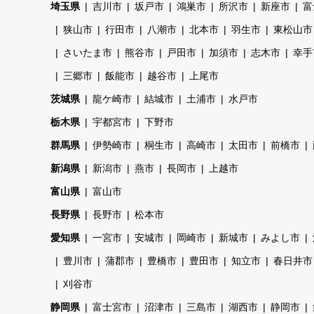
埼玉県
吉川市
坂戸市
鴻巣市
所沢市
新座市
富
狭山市
行田市
八潮市
北本市
羽生市
東松山市
さいたま市
熊谷市
戸田市
加須市
志木市
幸手
三郷市
飯能市
越谷市
上尾市
茨城県
龍ケ崎市
結城市
土浦市
水戸市
栃木県
宇都宮市
下野市
群馬県
伊勢崎市
桐生市
高崎市
太田市
前橋市
新潟県
新潟市
燕市
長岡市
上越市
富山県
富山市
長野県
長野市
松本市
愛知県
一宮市
安城市
岡崎市
新城市
みよし市
豊川市
蒲郡市
豊橋市
豊田市
知立市
春日井市
刈谷市
静岡県
富士宮市
沼津市
三島市
湖西市
静岡市