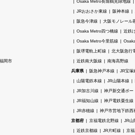
Osaka Metro長堀鶴見緑地線
JRおおさか東線
阪神本線
阪急今津線
大阪モノレール
Osaka Metro四つ橋線
近鉄
Osaka Metro今里筋線
Osak
阪堺電軌上町線
北大阪急行
福岡市
近鉄南大阪線
南海高野線
兵庫県
阪急神戸本線
JR宝塚
山陽電鉄本線
JR山陽本線
JR加古川線
神戸新交通ポー
JR福知山線
神戸電鉄粟生線
JR赤穂線
神戸市営地下鉄西
京都府
京福電鉄北野線
JR
近鉄京都線
JR片町線
京福