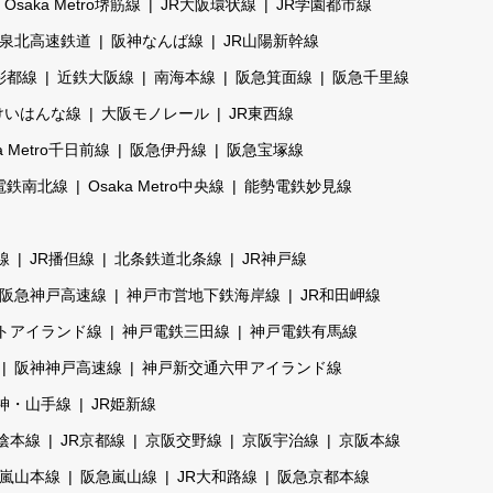
Osaka Metro堺筋線
JR大阪環状線
JR学園都市線
泉北高速鉄道
阪神なんば線
JR山陽新幹線
彩都線
近鉄大阪線
南海本線
阪急箕面線
阪急千里線
けいはんな線
大阪モノレール
JR東西線
a Metro千日前線
阪急伊丹線
阪急宝塚線
電鉄南北線
Osaka Metro中央線
能勢電鉄妙見線
線
JR播但線
北条鉄道北条線
JR神戸線
阪急神戸高速線
神戸市営地下鉄海岸線
JR和田岬線
トアイランド線
神戸電鉄三田線
神戸電鉄有馬線
阪神神戸高速線
神戸新交通六甲アイランド線
神・山手線
JR姫新線
山陰本線
JR京都線
京阪交野線
京阪宇治線
京阪本線
嵐山本線
阪急嵐山線
JR大和路線
阪急京都本線