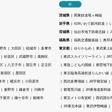
駅
茨城県
関東鉄道竜ヶ崎線
岩手県
IGRいわて銀河鉄道
宮城県
仙台市地下鉄南北線
福島県
福島交通飯坂線
奥羽
野市
大田区
稲城市
多摩市
東京都
ゆりかもめ
東武東上
杉並区
武蔵野市
葛飾区
東武スカイツリーライン
J
区
八王子市
国立市
足立区
東急こどもの国線
都営地下
新宿区
墨田区
東京臨海高速鉄道りんかい線
木市
横浜市
小田原市
西武多摩湖線
JR宇都宮線
秦野市
鎌倉市
川崎市
都電荒川線
JR東海道新幹線
千葉市
鎌ケ谷市
船橋市
東京メトロ有楽町
西武国分
JR東北本線
東武伊勢崎線