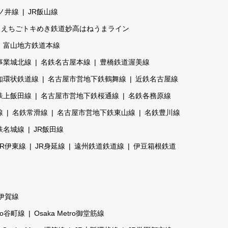
篠ノ井線
JR飯山線
えちごトキめき鉄道妙高はねうまライン
富山地方鉄道本線
事業城北線
名鉄名古屋本線
豊橋鉄道渥美線
知環状鉄道線
名古屋市営地下鉄鶴舞線
近鉄名古屋線
鉄上飯田線
名古屋市営地下鉄桜通線
名鉄各務原線
線
名鉄常滑線
名古屋市営地下鉄東山線
名鉄豊川線
鉄名城線
JR飯田線
JR伊東線
JR身延線
遠州鉄道鉄道線
伊豆箱根鉄道
伊賀線
tro谷町線
Osaka Metro御堂筋線