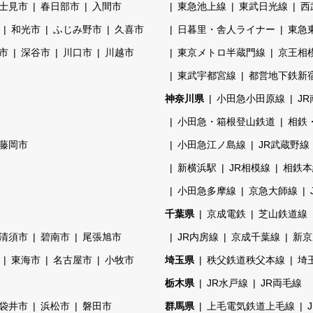
士見市
春日部市
入間市
東急池上線
東武日光線
西
和光市
ふじみ野市
久喜市
日暮里・舎人ライナー
東急
市
深谷市
川口市
川越市
東京メトロ半蔵門線
京王相
東武宇都宮線
都営地下鉄新
神奈川県
小田急小田原線
J
小田急・箱根登山鉄道
相鉄
藤岡市
小田急江ノ島線
JR武蔵野線
新横浜駅
JR相模線
相鉄本
小田急多摩線
京急大師線
千葉県
京成電鉄
芝山鉄道線
清須市
碧南市
尾張旭市
JR内房線
京成千葉線
新京
東海市
名古屋市
小牧市
埼玉県
秩父鉄道秩父本線
埼
栃木県
JR水戸線
JR両毛線
袋井市
浜松市
磐田市
群馬県
上毛電気鉄道上毛線