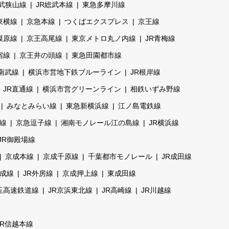
武狭山線
JR総武本線
東急多摩川線
東横線
京急本線
つくばエクスプレス
京王線
模原線
京王高尾線
東京メトロ丸ノ内線
JR青梅線
宿線
京王井の頭線
東急田園都市線
R南武線
横浜市営地下鉄ブルーライン
JR根岸線
・JR直通線
横浜市営グリーンライン
相鉄いずみ野線
みなとみらい線
東急新横浜線
江ノ島電鉄線
線
京急逗子線
湘南モノレール江の島線
JR横浜線
JR御殿場線
京成本線
京成千原線
千葉都市モノレール
JR成田線
成線
JR外房線
京成押上線
東成田線
玉高速鉄道線
JR京浜東北線
JR高崎線
JR川越線
JR信越本線