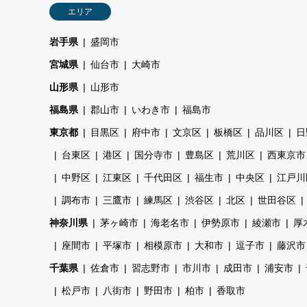
エリア
岩手県
盛岡市
宮城県
仙台市
大崎市
山形県
山形市
福島県
郡山市
いわき市
福島市
東京都
目黒区
府中市
文京区
板橋区
品川区
日
台東区
港区
国分寺市
豊島区
荒川区
西東京市
中野区
江東区
千代田区
福生市
中央区
江戸川
調布市
三鷹市
練馬区
渋谷区
北区
世田谷区
神奈川県
茅ヶ崎市
海老名市
伊勢原市
綾瀬市
厚
座間市
平塚市
相模原市
大和市
逗子市
藤沢市
千葉県
佐倉市
習志野市
市川市
成田市
浦安市
松戸市
八街市
野田市
柏市
香取市