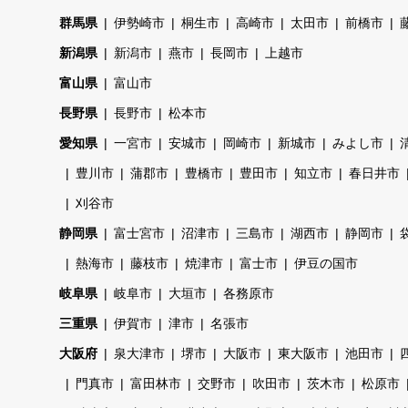
群馬県
伊勢崎市
桐生市
高崎市
太田市
前橋市
新潟県
新潟市
燕市
長岡市
上越市
富山県
富山市
長野県
長野市
松本市
愛知県
一宮市
安城市
岡崎市
新城市
みよし市
豊川市
蒲郡市
豊橋市
豊田市
知立市
春日井市
刈谷市
静岡県
富士宮市
沼津市
三島市
湖西市
静岡市
熱海市
藤枝市
焼津市
富士市
伊豆の国市
岐阜県
岐阜市
大垣市
各務原市
三重県
伊賀市
津市
名張市
大阪府
泉大津市
堺市
大阪市
東大阪市
池田市
門真市
富田林市
交野市
吹田市
茨木市
松原市