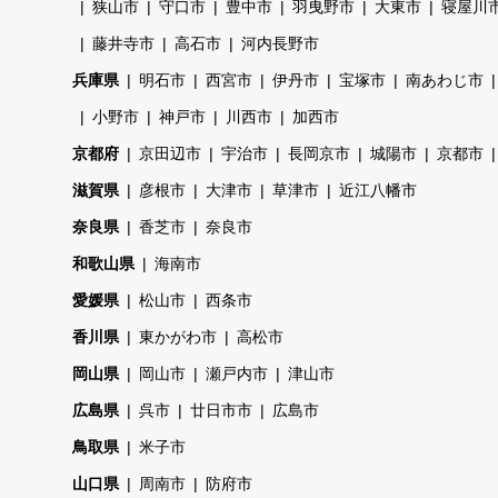
狭山市
守口市
豊中市
羽曳野市
大東市
寝屋川
藤井寺市
高石市
河内長野市
兵庫県
明石市
西宮市
伊丹市
宝塚市
南あわじ市
小野市
神戸市
川西市
加西市
京都府
京田辺市
宇治市
長岡京市
城陽市
京都市
滋賀県
彦根市
大津市
草津市
近江八幡市
奈良県
香芝市
奈良市
和歌山県
海南市
愛媛県
松山市
西条市
香川県
東かがわ市
高松市
岡山県
岡山市
瀬戸内市
津山市
広島県
呉市
廿日市市
広島市
鳥取県
米子市
山口県
周南市
防府市