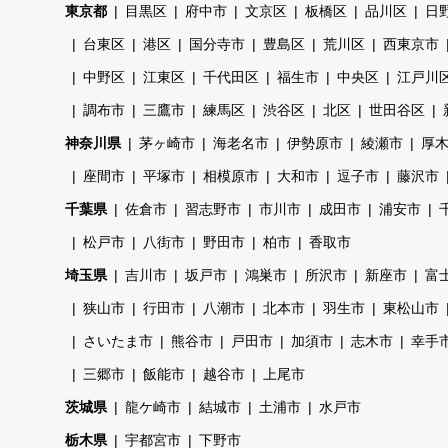
東京都
目黒区
府中市
文京区
板橋区
品川区
日
台東区
港区
国分寺市
豊島区
荒川区
西東京市
中野区
江東区
千代田区
福生市
中央区
江戸川
調布市
三鷹市
練馬区
渋谷区
北区
世田谷区
神奈川県
茅ヶ崎市
海老名市
伊勢原市
綾瀬市
厚
座間市
平塚市
相模原市
大和市
逗子市
藤沢市
千葉県
佐倉市
習志野市
市川市
成田市
浦安市
松戸市
八街市
野田市
柏市
香取市
埼玉県
吉川市
坂戸市
鴻巣市
所沢市
新座市
富
狭山市
行田市
八潮市
北本市
羽生市
東松山市
さいたま市
熊谷市
戸田市
加須市
志木市
幸手
三郷市
飯能市
越谷市
上尾市
茨城県
龍ケ崎市
結城市
土浦市
水戸市
栃木県
宇都宮市
下野市