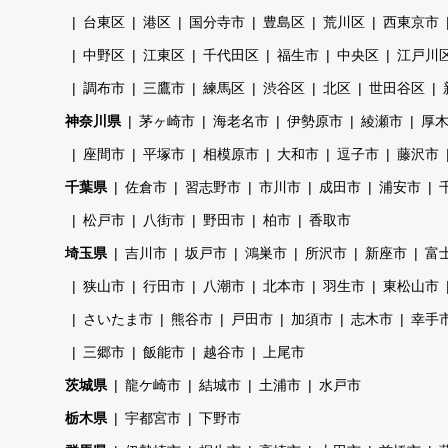
台東区
港区
国分寺市
豊島区
荒川区
西東京市
中野区
江東区
千代田区
福生市
中央区
江戸川
調布市
三鷹市
練馬区
渋谷区
北区
世田谷区
神奈川県
茅ヶ崎市
海老名市
伊勢原市
綾瀬市
厚
座間市
平塚市
相模原市
大和市
逗子市
藤沢市
千葉県
佐倉市
習志野市
市川市
成田市
浦安市
松戸市
八街市
野田市
柏市
香取市
埼玉県
吉川市
坂戸市
鴻巣市
所沢市
新座市
富
狭山市
行田市
八潮市
北本市
羽生市
東松山市
さいたま市
熊谷市
戸田市
加須市
志木市
幸手
三郷市
飯能市
越谷市
上尾市
茨城県
龍ケ崎市
結城市
土浦市
水戸市
栃木県
宇都宮市
下野市