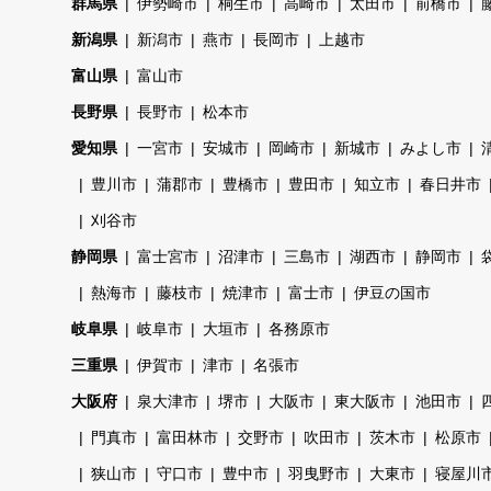
群馬県
伊勢崎市
桐生市
高崎市
太田市
前橋市
新潟県
新潟市
燕市
長岡市
上越市
富山県
富山市
長野県
長野市
松本市
愛知県
一宮市
安城市
岡崎市
新城市
みよし市
豊川市
蒲郡市
豊橋市
豊田市
知立市
春日井市
刈谷市
静岡県
富士宮市
沼津市
三島市
湖西市
静岡市
熱海市
藤枝市
焼津市
富士市
伊豆の国市
岐阜県
岐阜市
大垣市
各務原市
三重県
伊賀市
津市
名張市
大阪府
泉大津市
堺市
大阪市
東大阪市
池田市
門真市
富田林市
交野市
吹田市
茨木市
松原市
狭山市
守口市
豊中市
羽曳野市
大東市
寝屋川