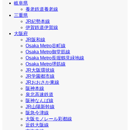
岐阜県
養老鉄道養老線
三重県
JR紀勢本線
伊賀鉄道伊賀線
大阪府
JR阪和線
Osaka Metro谷町線
Osaka Metro御堂筋線
Osaka Metro長堀鶴見緑地線
Osaka Metro堺筋線
JR大阪環状線
JR学園都市線
JRおおさか東線
阪神本線
泉北高速鉄道
阪神なんば線
JR山陽新幹線
阪急今津線
大阪モノレール彩都線
近鉄大阪線