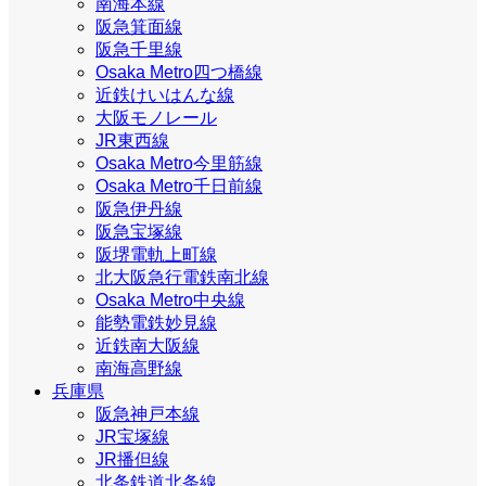
南海本線
阪急箕面線
阪急千里線
Osaka Metro四つ橋線
近鉄けいはんな線
大阪モノレール
JR東西線
Osaka Metro今里筋線
Osaka Metro千日前線
阪急伊丹線
阪急宝塚線
阪堺電軌上町線
北大阪急行電鉄南北線
Osaka Metro中央線
能勢電鉄妙見線
近鉄南大阪線
南海高野線
兵庫県
阪急神戸本線
JR宝塚線
JR播但線
北条鉄道北条線