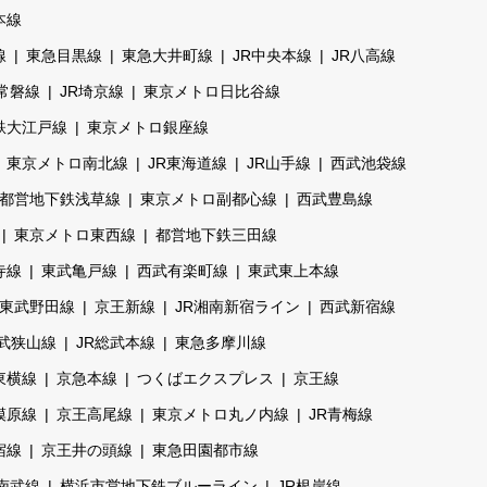
本線
線
東急目黒線
東急大井町線
JR中央本線
JR八高線
R常磐線
JR埼京線
東京メトロ日比谷線
鉄大江戸線
東京メトロ銀座線
東京メトロ南北線
JR東海道線
JR山手線
西武池袋線
都営地下鉄浅草線
東京メトロ副都心線
西武豊島線
東京メトロ東西線
都営地下鉄三田線
寺線
東武亀戸線
西武有楽町線
東武東上本線
東武野田線
京王新線
JR湘南新宿ライン
西武新宿線
武狭山線
JR総武本線
東急多摩川線
東横線
京急本線
つくばエクスプレス
京王線
模原線
京王高尾線
東京メトロ丸ノ内線
JR青梅線
宿線
京王井の頭線
東急田園都市線
R南武線
横浜市営地下鉄ブルーライン
JR根岸線