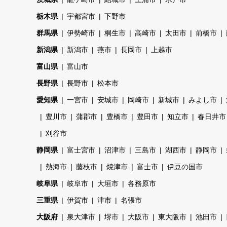
栃木県
宇都宮市
下野市
群馬県
伊勢崎市
桐生市
高崎市
太田市
前橋市
新潟県
新潟市
燕市
長岡市
上越市
富山県
富山市
長野県
長野市
松本市
愛知県
一宮市
安城市
岡崎市
新城市
みよし市
豊川市
蒲郡市
豊橋市
豊田市
知立市
春日井市
刈谷市
静岡県
富士宮市
沼津市
三島市
湖西市
静岡市
熱海市
藤枝市
焼津市
富士市
伊豆の国市
岐阜県
岐阜市
大垣市
各務原市
三重県
伊賀市
津市
名張市
大阪府
泉大津市
堺市
大阪市
東大阪市
池田市