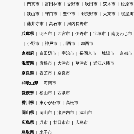
門真市
富田林市
交野市
吹田市
茨木市
松原市
狭山市
守口市
豊中市
羽曳野市
大東市
寝屋川
藤井寺市
高石市
河内長野市
兵庫県
明石市
西宮市
伊丹市
宝塚市
南あわじ市
小野市
神戸市
川西市
加西市
京都府
京田辺市
宇治市
長岡京市
城陽市
京都市
滋賀県
彦根市
大津市
草津市
近江八幡市
奈良県
香芝市
奈良市
和歌山県
海南市
愛媛県
松山市
西条市
香川県
東かがわ市
高松市
岡山県
岡山市
瀬戸内市
津山市
広島県
呉市
廿日市市
広島市
鳥取県
米子市