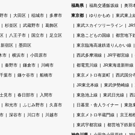
福島県
福島交通飯坂線
奥羽
野市
大田区
稲城市
多摩市
東京都
ゆりかもめ
東武東上
杉並区
武蔵野市
葛飾区
東武スカイツリーライン
J
区
八王子市
国立市
足立区
東急こどもの国線
都営地下
新宿区
墨田区
東京臨海高速鉄道りんかい線
木市
横浜市
小田原市
西武多摩湖線
JR宇都宮線
秦野市
鎌倉市
川崎市
都電荒川線
JR東海道新幹線
千葉市
鎌ケ谷市
船橋市
東京メトロ有楽町
西武国分
JR東北本線
東武伊勢崎線
士見市
春日部市
入間市
東急池上線
東武日光線
西
和光市
ふじみ野市
久喜市
日暮里・舎人ライナー
東急
市
深谷市
川口市
川越市
東京メトロ半蔵門線
京王相
東武宇都宮線
都営地下鉄新
神奈川県
小田急小田原線
J