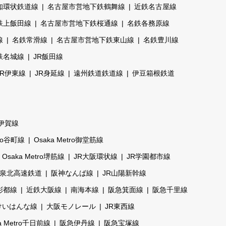
知環状鉄道線
名古屋市営地下鉄鶴舞線
近鉄名古屋線
鉄上飯田線
名古屋市営地下鉄桜通線
名鉄各務原線
線
名鉄常滑線
名古屋市営地下鉄東山線
名鉄豊川線
鉄名城線
JR飯田線
JR伊東線
JR身延線
遠州鉄道鉄道線
伊豆箱根鉄道
伊賀線
tro谷町線
Osaka Metro御堂筋線
Osaka Metro堺筋線
JR大阪環状線
JR学園都市線
泉北高速鉄道
阪神なんば線
JR山陽新幹線
彩都線
近鉄大阪線
南海本線
阪急箕面線
阪急千里線
けいはんな線
大阪モノレール
JR東西線
a Metro千日前線
阪急伊丹線
阪急宝塚線