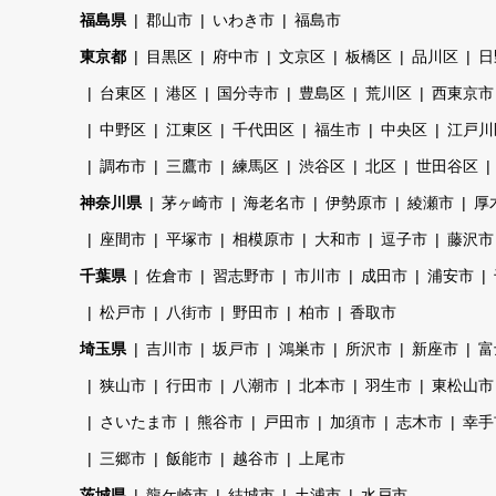
福島県
郡山市
いわき市
福島市
東京都
目黒区
府中市
文京区
板橋区
品川区
日
台東区
港区
国分寺市
豊島区
荒川区
西東京市
中野区
江東区
千代田区
福生市
中央区
江戸川
調布市
三鷹市
練馬区
渋谷区
北区
世田谷区
神奈川県
茅ヶ崎市
海老名市
伊勢原市
綾瀬市
厚
座間市
平塚市
相模原市
大和市
逗子市
藤沢市
千葉県
佐倉市
習志野市
市川市
成田市
浦安市
松戸市
八街市
野田市
柏市
香取市
埼玉県
吉川市
坂戸市
鴻巣市
所沢市
新座市
富
狭山市
行田市
八潮市
北本市
羽生市
東松山市
さいたま市
熊谷市
戸田市
加須市
志木市
幸手
三郷市
飯能市
越谷市
上尾市
茨城県
龍ケ崎市
結城市
土浦市
水戸市