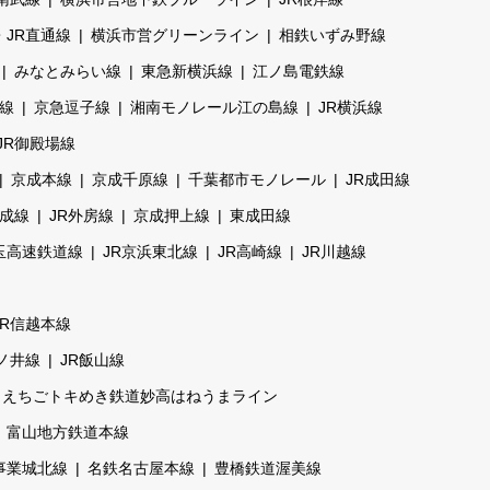
・JR直通線
横浜市営グリーンライン
相鉄いずみ野線
みなとみらい線
東急新横浜線
江ノ島電鉄線
線
京急逗子線
湘南モノレール江の島線
JR横浜線
JR御殿場線
京成本線
京成千原線
千葉都市モノレール
JR成田線
成線
JR外房線
京成押上線
東成田線
玉高速鉄道線
JR京浜東北線
JR高崎線
JR川越線
JR信越本線
篠ノ井線
JR飯山線
えちごトキめき鉄道妙高はねうまライン
富山地方鉄道本線
事業城北線
名鉄名古屋本線
豊橋鉄道渥美線