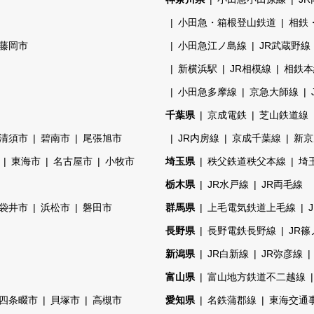
小田急・箱根登山鉄道
相鉄
藤岡市
小田急江ノ島線
JR武蔵野線
新横浜駅
JR相模線
相鉄本
小田急多摩線
京急大師線
千葉県
京成電鉄
芝山鉄道線
清須市
碧南市
尾張旭市
JR内房線
京成千葉線
新京
東海市
名古屋市
小牧市
埼玉県
秩父鉄道秩父本線
埼
栃木県
JR水戸線
JR両毛線
袋井市
浜松市
磐田市
群馬県
上毛電気鉄道上毛線
長野県
長野電鉄長野線
JR
新潟県
JR白新線
JR弥彦線
富山県
富山地方鉄道不二越線
四条畷市
貝塚市
高槻市
愛知県
名鉄蒲郡線
東海交通