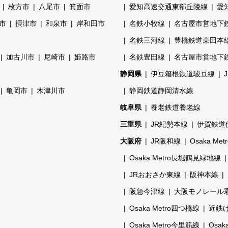
枚方市
八尾市
箕面市
愛知高速交通東部丘陵線
愛
市
摂津市
和泉市
岸和田市
名鉄小牧線
名古屋市営地下
名鉄三河線
豊橋鉄道東田本
加古川市
尼崎市
姫路市
名鉄豊田線
名古屋市営地下
静岡県
伊豆箱根鉄道駿豆線
亀岡市
木津川市
静岡鉄道静岡清水線
岐阜県
養老鉄道養老線
三重県
JR紀勢本線
伊賀鉄道
大阪府
JR阪和線
Osaka Me
Osaka Metro長堀鶴見緑地線
JRおおさか東線
阪神本線
阪急今津線
大阪モノレール
Osaka Metro四つ橋線
近鉄
Osaka Metro今里筋線
Osak