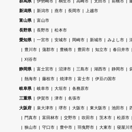
群馬県
伊勢崎市
桐生市
高崎市
太田市
前橋市
新潟県
新潟市
燕市
長岡市
上越市
富山県
富山市
長野県
長野市
松本市
愛知県
一宮市
安城市
岡崎市
新城市
みよし市
豊川市
蒲郡市
豊橋市
豊田市
知立市
春日井市
刈谷市
静岡県
富士宮市
沼津市
三島市
湖西市
静岡市
熱海市
藤枝市
焼津市
富士市
伊豆の国市
岐阜県
岐阜市
大垣市
各務原市
三重県
伊賀市
津市
名張市
大阪府
泉大津市
堺市
大阪市
東大阪市
池田市
門真市
富田林市
交野市
吹田市
茨木市
松原市
狭山市
守口市
豊中市
羽曳野市
大東市
寝屋川