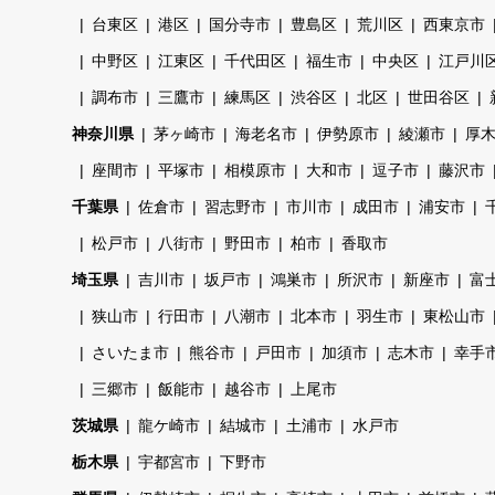
台東区
港区
国分寺市
豊島区
荒川区
西東京市
中野区
江東区
千代田区
福生市
中央区
江戸川
調布市
三鷹市
練馬区
渋谷区
北区
世田谷区
神奈川県
茅ヶ崎市
海老名市
伊勢原市
綾瀬市
厚
座間市
平塚市
相模原市
大和市
逗子市
藤沢市
千葉県
佐倉市
習志野市
市川市
成田市
浦安市
松戸市
八街市
野田市
柏市
香取市
埼玉県
吉川市
坂戸市
鴻巣市
所沢市
新座市
富
狭山市
行田市
八潮市
北本市
羽生市
東松山市
さいたま市
熊谷市
戸田市
加須市
志木市
幸手
三郷市
飯能市
越谷市
上尾市
茨城県
龍ケ崎市
結城市
土浦市
水戸市
栃木県
宇都宮市
下野市