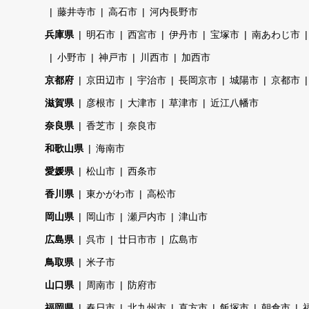
藤井寺市
高石市
河内長野市
兵庫県
明石市
西宮市
伊丹市
宝塚市
南あわじ市
小野市
神戸市
川西市
加西市
京都府
京田辺市
宇治市
長岡京市
城陽市
京都市
滋賀県
彦根市
大津市
草津市
近江八幡市
奈良県
香芝市
奈良市
和歌山県
海南市
愛媛県
松山市
西条市
香川県
東かがわ市
高松市
岡山県
岡山市
瀬戸内市
津山市
広島県
呉市
廿日市市
広島市
鳥取県
米子市
山口県
周南市
防府市
福岡県
春日市
北九州市
直方市
飯塚市
朝倉市