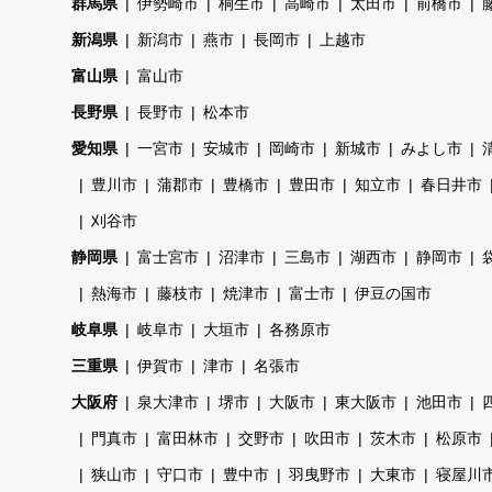
群馬県
伊勢崎市
桐生市
高崎市
太田市
前橋市
新潟県
新潟市
燕市
長岡市
上越市
富山県
富山市
長野県
長野市
松本市
愛知県
一宮市
安城市
岡崎市
新城市
みよし市
豊川市
蒲郡市
豊橋市
豊田市
知立市
春日井市
刈谷市
静岡県
富士宮市
沼津市
三島市
湖西市
静岡市
熱海市
藤枝市
焼津市
富士市
伊豆の国市
岐阜県
岐阜市
大垣市
各務原市
三重県
伊賀市
津市
名張市
大阪府
泉大津市
堺市
大阪市
東大阪市
池田市
門真市
富田林市
交野市
吹田市
茨木市
松原市
狭山市
守口市
豊中市
羽曳野市
大東市
寝屋川