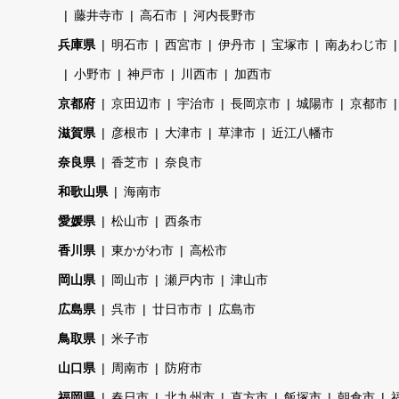
藤井寺市
高石市
河内長野市
兵庫県
明石市
西宮市
伊丹市
宝塚市
南あわじ市
小野市
神戸市
川西市
加西市
京都府
京田辺市
宇治市
長岡京市
城陽市
京都市
滋賀県
彦根市
大津市
草津市
近江八幡市
奈良県
香芝市
奈良市
和歌山県
海南市
愛媛県
松山市
西条市
香川県
東かがわ市
高松市
岡山県
岡山市
瀬戸内市
津山市
広島県
呉市
廿日市市
広島市
鳥取県
米子市
山口県
周南市
防府市
福岡県
春日市
北九州市
直方市
飯塚市
朝倉市