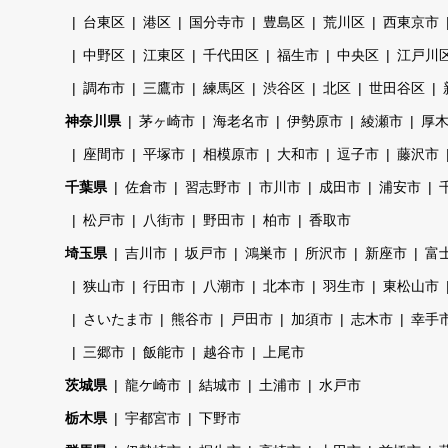
台東区
港区
国分寺市
豊島区
荒川区
西東京市
中野区
江東区
千代田区
福生市
中央区
江戸川
調布市
三鷹市
練馬区
渋谷区
北区
世田谷区
神奈川県
茅ヶ崎市
海老名市
伊勢原市
綾瀬市
厚
座間市
平塚市
相模原市
大和市
逗子市
藤沢市
千葉県
佐倉市
習志野市
市川市
成田市
浦安市
松戸市
八街市
野田市
柏市
香取市
埼玉県
吉川市
坂戸市
鴻巣市
所沢市
新座市
富
狭山市
行田市
八潮市
北本市
羽生市
東松山市
さいたま市
熊谷市
戸田市
加須市
志木市
幸手
三郷市
飯能市
越谷市
上尾市
茨城県
龍ケ崎市
結城市
土浦市
水戸市
栃木県
宇都宮市
下野市