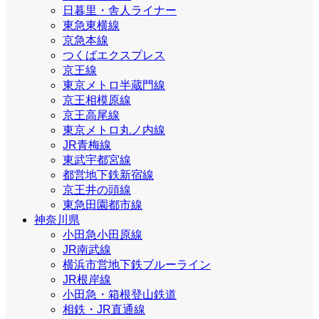
日暮里・舎人ライナー
東急東横線
京急本線
つくばエクスプレス
京王線
東京メトロ半蔵門線
京王相模原線
京王高尾線
東京メトロ丸ノ内線
JR青梅線
東武宇都宮線
都営地下鉄新宿線
京王井の頭線
東急田園都市線
神奈川県
小田急小田原線
JR南武線
横浜市営地下鉄ブルーライン
JR根岸線
小田急・箱根登山鉄道
相鉄・JR直通線