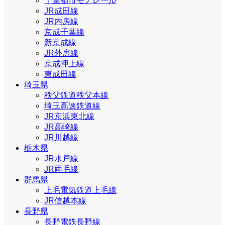
千葉都市モノレール
JR成田線
JR内房線
京成千葉線
新京成線
JR外房線
京成押上線
東成田線
埼玉県
秩父鉄道秩父本線
埼玉高速鉄道線
JR京浜東北線
JR高崎線
JR川越線
栃木県
JR水戸線
JR両毛線
群馬県
上毛電気鉄道上毛線
JR信越本線
長野県
長野電鉄長野線