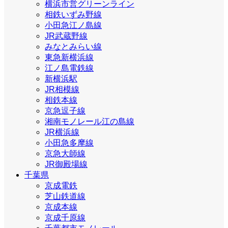
横浜市営グリーンライン
相鉄いずみ野線
小田急江ノ島線
JR武蔵野線
みなとみらい線
東急新横浜線
江ノ島電鉄線
新横浜駅
JR相模線
相鉄本線
京急逗子線
湘南モノレール江の島線
JR横浜線
小田急多摩線
京急大師線
JR御殿場線
千葉県
京成電鉄
芝山鉄道線
京成本線
京成千原線