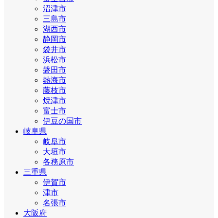
沼津市
三島市
湖西市
静岡市
袋井市
浜松市
磐田市
熱海市
藤枝市
焼津市
富士市
伊豆の国市
岐阜県
岐阜市
大垣市
各務原市
三重県
伊賀市
津市
名張市
大阪府