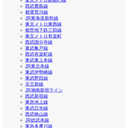
東京メトロ副都心線
西武豊島線
都電荒川線
JR東海道新幹線
東京メトロ東西線
都営地下鉄三田線
東京メトロ有楽町
西武国分寺線
東武亀戸線
西武有楽町線
東武東上本線
JR東北本線
東武伊勢崎線
東武野田線
京王新線
JR湘南新宿ライン
西武新宿線
東急池上線
東武日光線
西武狭山線
JR総武本線
東急多摩川線