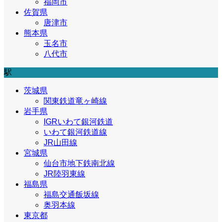
福岡市
佐賀県
唐津市
熊本県
玉名市
八代市
駅
茨城県
関東鉄道竜ヶ崎線
岩手県
IGRいわて銀河鉄道
いわて銀河鉄道線
JR山田線
宮城県
仙台市地下鉄南北線
JR陸羽東線
福島県
福島交通飯坂線
奥羽本線
東京都