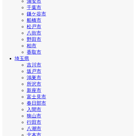
浦安市
千葉市
鎌ケ谷市
船橋市
松戸市
八街市
野田市
柏市
香取市
埼玉県
吉川市
坂戸市
鴻巣市
所沢市
新座市
富士見市
春日部市
入間市
狭山市
行田市
八潮市
北本市