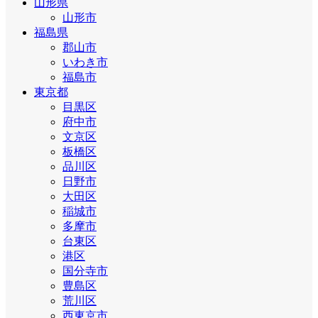
山形県
山形市
福島県
郡山市
いわき市
福島市
東京都
目黒区
府中市
文京区
板橋区
品川区
日野市
大田区
稲城市
多摩市
台東区
港区
国分寺市
豊島区
荒川区
西東京市