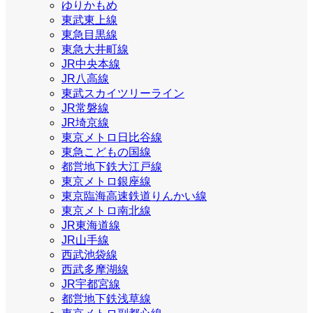
ゆりかもめ
東武東上線
東急目黒線
東急大井町線
JR中央本線
JR八高線
東武スカイツリーライン
JR常磐線
JR埼京線
東京メトロ日比谷線
東急こどもの国線
都営地下鉄大江戸線
東京メトロ銀座線
東京臨海高速鉄道りんかい線
東京メトロ南北線
JR東海道線
JR山手線
西武池袋線
西武多摩湖線
JR宇都宮線
都営地下鉄浅草線