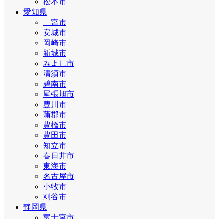
松本市
愛知県
一宮市
安城市
岡崎市
新城市
みよし市
清須市
碧南市
尾張旭市
豊川市
蒲郡市
豊橋市
豊田市
知立市
春日井市
東海市
名古屋市
小牧市
刈谷市
静岡県
富士宮市