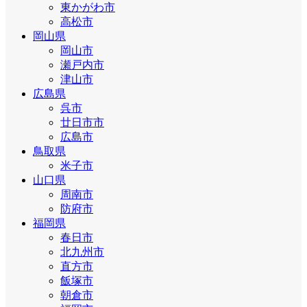
東かがわ市
高松市
岡山県
岡山市
瀬戸内市
津山市
広島県
呉市
廿日市市
広島市
鳥取県
米子市
山口県
周南市
防府市
福岡県
春日市
北九州市
直方市
飯塚市
朝倉市