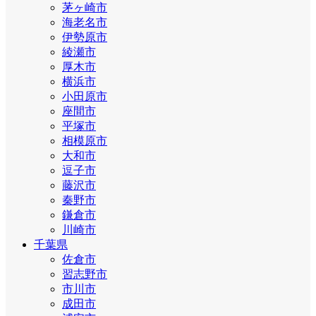
茅ヶ崎市
海老名市
伊勢原市
綾瀬市
厚木市
横浜市
小田原市
座間市
平塚市
相模原市
大和市
逗子市
藤沢市
秦野市
鎌倉市
川崎市
千葉県
佐倉市
習志野市
市川市
成田市