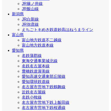
JR篠ノ井線
JR飯山線
新潟県
JR白新線
JR弥彦線
えちごトキめき鉄道妙高はねうまライン
富山県
富山地方鉄道不二越線
富山地方鉄道本線
愛知県
名鉄蒲郡線
東海交通事業城北線
名鉄名古屋本線
豊橋鉄道渥美線
愛知高速交通東部丘陵線
愛知環状鉄道線
名古屋市営地下鉄鶴舞線
近鉄名古屋線
名鉄小牧線
名古屋市営地下鉄上飯田線
名古屋市営地下鉄桜通線