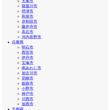
大東市
寝屋川市
摂津市
和泉市
岸和田市
藤井寺市
高石市
河内長野市
兵庫県
明石市
西宮市
伊丹市
宝塚市
南あわじ市
加古川市
尼崎市
姫路市
小野市
神戸市
川西市
加西市
京都府