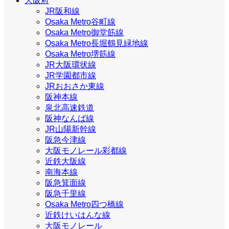
大阪府
JR阪和線
Osaka Metro谷町線
Osaka Metro御堂筋線
Osaka Metro長堀鶴見緑地線
Osaka Metro堺筋線
JR大阪環状線
JR学園都市線
JRおおさか東線
阪神本線
泉北高速鉄道
阪神なんば線
JR山陽新幹線
阪急今津線
大阪モノレール彩都線
近鉄大阪線
南海本線
阪急箕面線
阪急千里線
Osaka Metro四つ橋線
近鉄けいはんな線
大阪モノレール