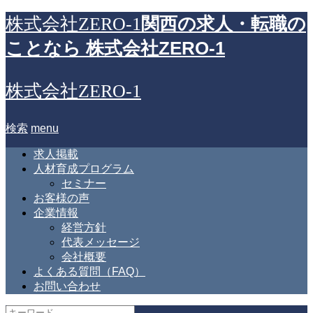
関西の求人・転職の
株式会社ZERO-1
ことなら 株式会社ZERO-1
株式会社ZERO-1
検索
menu
求人掲載
人材育成プログラム
セミナー
お客様の声
企業情報
経営方針
代表メッセージ
会社概要
よくある質問（FAQ）
お問い合わせ