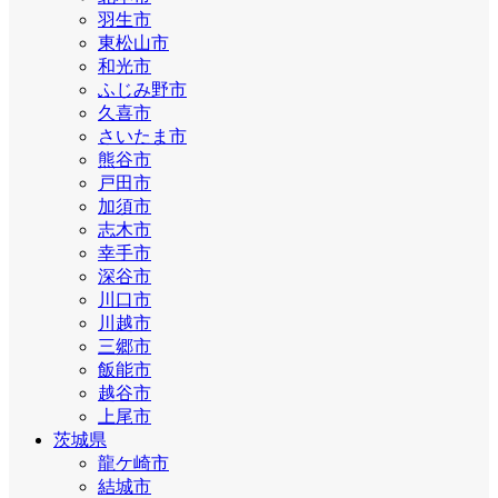
羽生市
東松山市
和光市
ふじみ野市
久喜市
さいたま市
熊谷市
戸田市
加須市
志木市
幸手市
深谷市
川口市
川越市
三郷市
飯能市
越谷市
上尾市
茨城県
龍ケ崎市
結城市