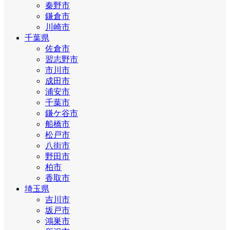
秦野市
鎌倉市
川崎市
千葉県
佐倉市
習志野市
市川市
成田市
浦安市
千葉市
鎌ケ谷市
船橋市
松戸市
八街市
野田市
柏市
香取市
埼玉県
吉川市
坂戸市
鴻巣市