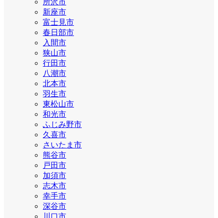
所沢市
新座市
富士見市
春日部市
入間市
狭山市
行田市
八潮市
北本市
羽生市
東松山市
和光市
ふじみ野市
久喜市
さいたま市
熊谷市
戸田市
加須市
志木市
幸手市
深谷市
川口市