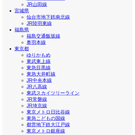
JR山田線
宮城県
仙台市地下鉄南北線
JR陸羽東線
福島県
福島交通飯坂線
奥羽本線
東京都
ゆりかもめ
東武東上線
東急目黒線
東急大井町線
JR中央本線
JR八高線
東武スカイツリーライン
JR常磐線
JR埼京線
東京メトロ日比谷線
東急こどもの国線
都営地下鉄大江戸線
東京メトロ銀座線