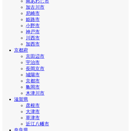
南あわじ市
加古川市
尼崎市
姫路市
小野市
神戸市
川西市
加西市
京都府
京田辺市
宇治市
長岡京市
城陽市
京都市
亀岡市
木津川市
滋賀県
彦根市
大津市
草津市
近江八幡市
奈良県