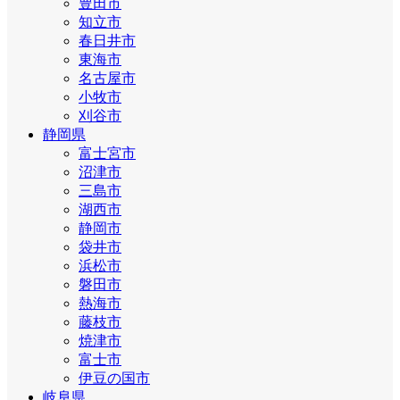
豊田市
知立市
春日井市
東海市
名古屋市
小牧市
刈谷市
静岡県
富士宮市
沼津市
三島市
湖西市
静岡市
袋井市
浜松市
磐田市
熱海市
藤枝市
焼津市
富士市
伊豆の国市
岐阜県