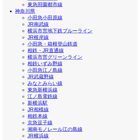
東急田園都市線
神奈川県
小田急小田原線
JR南武線
横浜市営地下鉄ブルーライン
JR根岸線
小田急・箱根登山鉄道
相鉄・JR直通線
横浜市営グリーンライン
相鉄いずみ野線
小田急江ノ島線
JR武蔵野線
みなとみらい線
東急新横浜線
江ノ島電鉄線
新横浜駅
JR相模線
相鉄本線
京急逗子線
湘南モノレール江の島線
JR横浜線