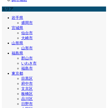
エリア
岩手県
盛岡市
宮城県
仙台市
大崎市
山形県
山形市
福島県
郡山市
いわき市
福島市
東京都
目黒区
府中市
文京区
板橋区
品川区
日野市