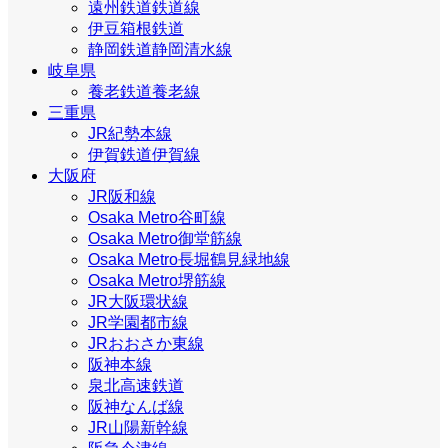
遠州鉄道鉄道線
伊豆箱根鉄道
静岡鉄道静岡清水線
岐阜県
養老鉄道養老線
三重県
JR紀勢本線
伊賀鉄道伊賀線
大阪府
JR阪和線
Osaka Metro谷町線
Osaka Metro御堂筋線
Osaka Metro長堀鶴見緑地線
Osaka Metro堺筋線
JR大阪環状線
JR学園都市線
JRおおさか東線
阪神本線
泉北高速鉄道
阪神なんば線
JR山陽新幹線