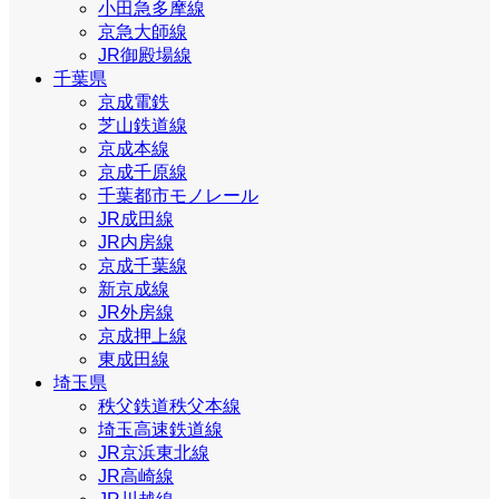
小田急多摩線
京急大師線
JR御殿場線
千葉県
京成電鉄
芝山鉄道線
京成本線
京成千原線
千葉都市モノレール
JR成田線
JR内房線
京成千葉線
新京成線
JR外房線
京成押上線
東成田線
埼玉県
秩父鉄道秩父本線
埼玉高速鉄道線
JR京浜東北線
JR高崎線