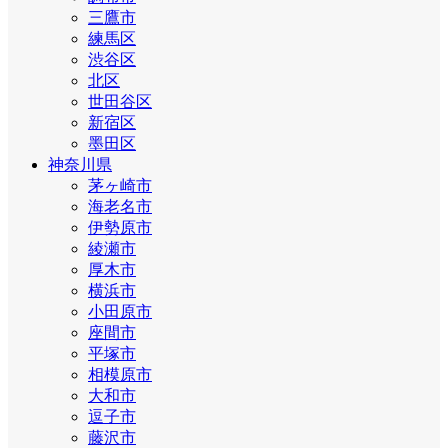
三鷹市
練馬区
渋谷区
北区
世田谷区
新宿区
墨田区
神奈川県
茅ヶ崎市
海老名市
伊勢原市
綾瀬市
厚木市
横浜市
小田原市
座間市
平塚市
相模原市
大和市
逗子市
藤沢市