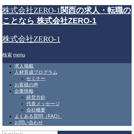
関西の求人・転職の
株式会社ZERO-1
ことなら 株式会社ZERO-1
株式会社ZERO-1
検索
menu
求人掲載
人材育成プログラム
セミナー
お客様の声
企業情報
経営方針
代表メッセージ
会社概要
よくある質問（FAQ）
お問い合わせ