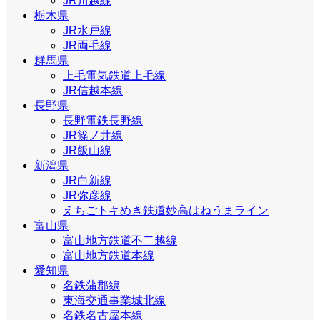
JR川越線
栃木県
JR水戸線
JR両毛線
群馬県
上毛電気鉄道上毛線
JR信越本線
長野県
長野電鉄長野線
JR篠ノ井線
JR飯山線
新潟県
JR白新線
JR弥彦線
えちごトキめき鉄道妙高はねうまライン
富山県
富山地方鉄道不二越線
富山地方鉄道本線
愛知県
名鉄蒲郡線
東海交通事業城北線
名鉄名古屋本線