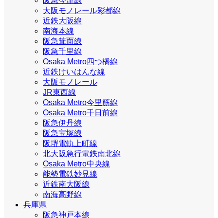
阪急今津線
大阪モノレール彩都線
近鉄大阪線
南海本線
阪急箕面線
阪急千里線
Osaka Metro四つ橋線
近鉄けいはんな線
大阪モノレール
JR東西線
Osaka Metro今里筋線
Osaka Metro千日前線
阪急伊丹線
阪急宝塚線
阪堺電軌上町線
北大阪急行電鉄南北線
Osaka Metro中央線
能勢電鉄妙見線
近鉄南大阪線
南海高野線
兵庫県
阪急神戸本線