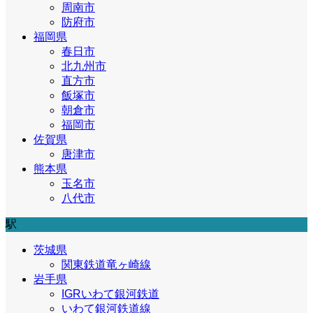
周南市
防府市
福岡県
春日市
北九州市
直方市
飯塚市
朝倉市
福岡市
佐賀県
唐津市
熊本県
玉名市
八代市
駅
茨城県
関東鉄道竜ヶ崎線
岩手県
IGRいわて銀河鉄道
いわて銀河鉄道線