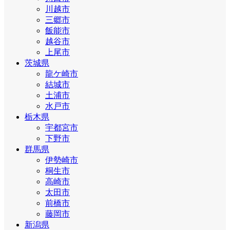
川越市
三郷市
飯能市
越谷市
上尾市
茨城県
龍ケ崎市
結城市
土浦市
水戸市
栃木県
宇都宮市
下野市
群馬県
伊勢崎市
桐生市
高崎市
太田市
前橋市
藤岡市
新潟県