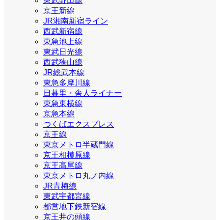
東武野田線
京王新線
JR湘南新宿ライン
西武新宿線
東急池上線
東武日光線
西武狭山線
JR総武本線
東急多摩川線
日暮里・舎人ライナー
東急東横線
京急本線
つくばエクスプレス
京王線
東京メトロ半蔵門線
京王相模原線
京王高尾線
東京メトロ丸ノ内線
JR青梅線
東武宇都宮線
都営地下鉄新宿線
京王井の頭線