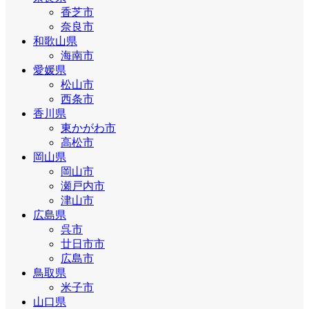
香芝市
奈良市
和歌山県
海南市
愛媛県
松山市
西条市
香川県
東かがわ市
高松市
岡山県
岡山市
瀬戸内市
津山市
広島県
呉市
廿日市市
広島市
鳥取県
米子市
山口県