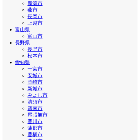
新潟市
燕市
長岡市
上越市
富山県
富山市
長野県
長野市
松本市
愛知県
一宮市
安城市
岡崎市
新城市
みよし市
清須市
碧南市
尾張旭市
豊川市
蒲郡市
豊橋市