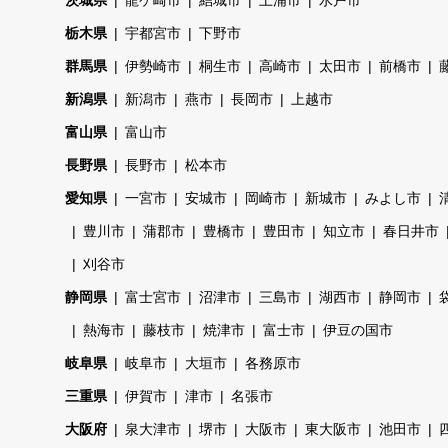
茨城県
龍ケ崎市
結城市
土浦市
水戸市
栃木県
宇都宮市
下野市
群馬県
伊勢崎市
桐生市
高崎市
太田市
前橋市
新潟県
新潟市
燕市
長岡市
上越市
富山県
富山市
長野県
長野市
松本市
愛知県
一宮市
安城市
岡崎市
新城市
みよし市
豊川市
蒲郡市
豊橋市
豊田市
知立市
春日井市
刈谷市
静岡県
富士宮市
沼津市
三島市
湖西市
静岡市
熱海市
藤枝市
焼津市
富士市
伊豆の国市
岐阜県
岐阜市
大垣市
各務原市
三重県
伊賀市
津市
名張市
大阪府
泉大津市
堺市
大阪市
東大阪市
池田市