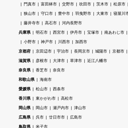
門真市
富田林市
交野市
吹田市
茨木市
松原市
狭山市
守口市
豊中市
羽曳野市
大東市
寝屋川
藤井寺市
高石市
河内長野市
兵庫県
明石市
西宮市
伊丹市
宝塚市
南あわじ市
小野市
神戸市
川西市
加西市
京都府
京田辺市
宇治市
長岡京市
城陽市
京都市
滋賀県
彦根市
大津市
草津市
近江八幡市
奈良県
香芝市
奈良市
和歌山県
海南市
愛媛県
松山市
西条市
香川県
東かがわ市
高松市
岡山県
岡山市
瀬戸内市
津山市
広島県
呉市
廿日市市
広島市
鳥取県
米子市