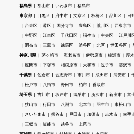
福島県
郡山市
いわき市
福島市
東京都
目黒区
府中市
文京区
板橋区
品川区
日
台東区
港区
国分寺市
豊島区
荒川区
西東京市
中野区
江東区
千代田区
福生市
中央区
江戸川
調布市
三鷹市
練馬区
渋谷区
北区
世田谷区
神奈川県
茅ヶ崎市
海老名市
伊勢原市
綾瀬市
厚
座間市
平塚市
相模原市
大和市
逗子市
藤沢市
千葉県
佐倉市
習志野市
市川市
成田市
浦安市
松戸市
八街市
野田市
柏市
香取市
埼玉県
吉川市
坂戸市
鴻巣市
所沢市
新座市
富
狭山市
行田市
八潮市
北本市
羽生市
東松山市
さいたま市
熊谷市
戸田市
加須市
志木市
幸手
三郷市
飯能市
越谷市
上尾市