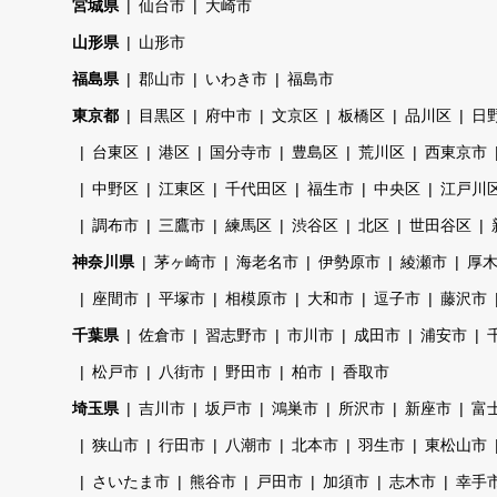
宮城県
仙台市
大崎市
山形県
山形市
福島県
郡山市
いわき市
福島市
東京都
目黒区
府中市
文京区
板橋区
品川区
日
台東区
港区
国分寺市
豊島区
荒川区
西東京市
中野区
江東区
千代田区
福生市
中央区
江戸川
調布市
三鷹市
練馬区
渋谷区
北区
世田谷区
神奈川県
茅ヶ崎市
海老名市
伊勢原市
綾瀬市
厚
座間市
平塚市
相模原市
大和市
逗子市
藤沢市
千葉県
佐倉市
習志野市
市川市
成田市
浦安市
松戸市
八街市
野田市
柏市
香取市
埼玉県
吉川市
坂戸市
鴻巣市
所沢市
新座市
富
狭山市
行田市
八潮市
北本市
羽生市
東松山市
さいたま市
熊谷市
戸田市
加須市
志木市
幸手