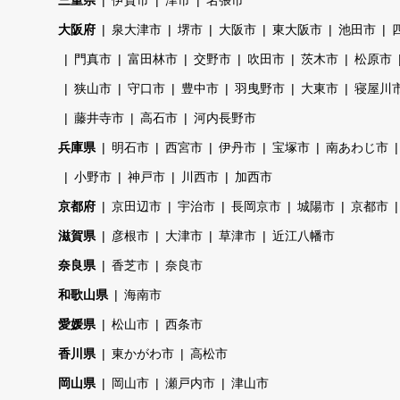
三重県
伊賀市
津市
名張市
大阪府
泉大津市
堺市
大阪市
東大阪市
池田市
門真市
富田林市
交野市
吹田市
茨木市
松原市
狭山市
守口市
豊中市
羽曳野市
大東市
寝屋川
藤井寺市
高石市
河内長野市
兵庫県
明石市
西宮市
伊丹市
宝塚市
南あわじ市
小野市
神戸市
川西市
加西市
京都府
京田辺市
宇治市
長岡京市
城陽市
京都市
滋賀県
彦根市
大津市
草津市
近江八幡市
奈良県
香芝市
奈良市
和歌山県
海南市
愛媛県
松山市
西条市
香川県
東かがわ市
高松市
岡山県
岡山市
瀬戸内市
津山市