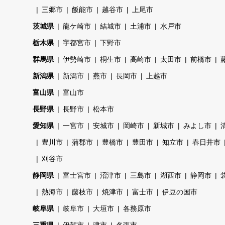
三郷市
飯能市
越谷市
上尾市
茨城県
龍ケ崎市
結城市
土浦市
水戸市
栃木県
宇都宮市
下野市
群馬県
伊勢崎市
桐生市
高崎市
太田市
前橋市
新潟県
新潟市
燕市
長岡市
上越市
富山県
富山市
長野県
長野市
松本市
愛知県
一宮市
安城市
岡崎市
新城市
みよし市
豊川市
蒲郡市
豊橋市
豊田市
知立市
春日井市
刈谷市
静岡県
富士宮市
沼津市
三島市
湖西市
静岡市
熱海市
藤枝市
焼津市
富士市
伊豆の国市
岐阜県
岐阜市
大垣市
各務原市