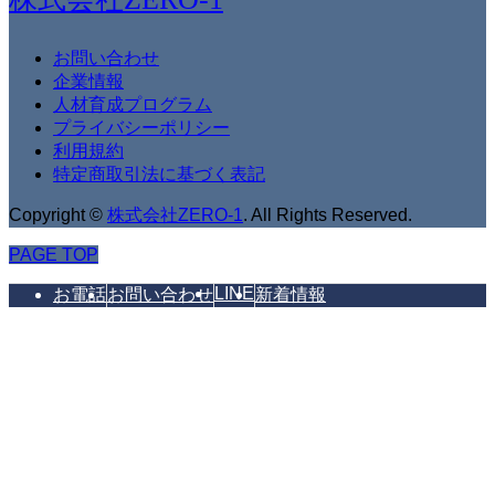
お問い合わせ
企業情報
人材育成プログラム
プライバシーポリシー
利用規約
特定商取引法に基づく表記
Copyright
©
株式会社ZERO-1
. All Rights Reserved.
PAGE TOP
LINE
お電話
お問い合わせ
新着情報