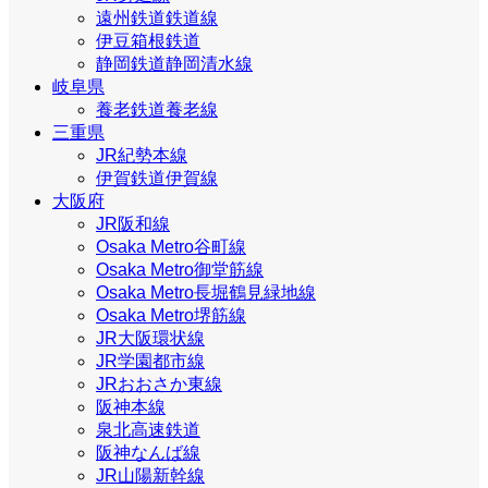
遠州鉄道鉄道線
伊豆箱根鉄道
静岡鉄道静岡清水線
岐阜県
養老鉄道養老線
三重県
JR紀勢本線
伊賀鉄道伊賀線
大阪府
JR阪和線
Osaka Metro谷町線
Osaka Metro御堂筋線
Osaka Metro長堀鶴見緑地線
Osaka Metro堺筋線
JR大阪環状線
JR学園都市線
JRおおさか東線
阪神本線
泉北高速鉄道
阪神なんば線
JR山陽新幹線