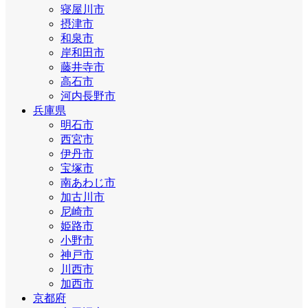
寝屋川市
摂津市
和泉市
岸和田市
藤井寺市
高石市
河内長野市
兵庫県
明石市
西宮市
伊丹市
宝塚市
南あわじ市
加古川市
尼崎市
姫路市
小野市
神戸市
川西市
加西市
京都府