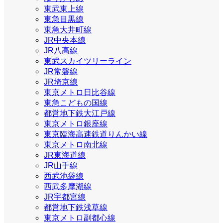
東武東上線
東急目黒線
東急大井町線
JR中央本線
JR八高線
東武スカイツリーライン
JR常磐線
JR埼京線
東京メトロ日比谷線
東急こどもの国線
都営地下鉄大江戸線
東京メトロ銀座線
東京臨海高速鉄道りんかい線
東京メトロ南北線
JR東海道線
JR山手線
西武池袋線
西武多摩湖線
JR宇都宮線
都営地下鉄浅草線
東京メトロ副都心線