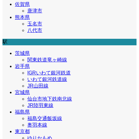
佐賀県
唐津市
熊本県
玉名市
八代市
駅
茨城県
関東鉄道竜ヶ崎線
岩手県
IGRいわて銀河鉄道
いわて銀河鉄道線
JR山田線
宮城県
仙台市地下鉄南北線
JR陸羽東線
福島県
福島交通飯坂線
奥羽本線
東京都
ゆりかもめ