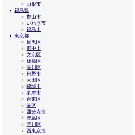
山形市
福島県
郡山市
いわき市
福島市
東京都
目黒区
府中市
文京区
板橋区
品川区
日野市
大田区
稲城市
多摩市
台東区
港区
国分寺市
豊島区
荒川区
西東京市