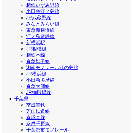
相鉄いずみ野線
小田急江ノ島線
JR武蔵野線
みなとみらい線
東急新横浜線
江ノ島電鉄線
新横浜駅
JR相模線
相鉄本線
京急逗子線
湘南モノレール江の島線
JR横浜線
小田急多摩線
京急大師線
JR御殿場線
千葉県
京成電鉄
芝山鉄道線
京成本線
京成千原線
千葉都市モノレール