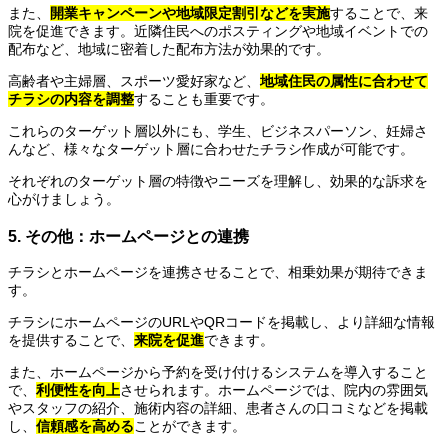
また、
開業キャンペーンや地域限定割引などを実施
することで、来
院を促進できます。近隣住民へのポスティングや地域イベントでの
配布など、地域に密着した配布方法が効果的です。
高齢者や主婦層、スポーツ愛好家など、
地域住民の属性に合わせて
チラシの内容を調整
することも重要です。
これらのターゲット層以外にも、学生、ビジネスパーソン、妊婦さ
んなど、様々なターゲット層に合わせたチラシ作成が可能です。
それぞれのターゲット層の特徴やニーズを理解し、効果的な訴求を
心がけましょう。
5. その他：ホームページとの連携
チラシとホームページを連携させることで、相乗効果が期待できま
す。
チラシにホームページのURLやQRコードを掲載し、より詳細な情報
を提供することで、
来院を促進
できます。
また、ホームページから予約を受け付けるシステムを導入すること
で、
利便性を向上
させられます。ホームページでは、院内の雰囲気
やスタッフの紹介、施術内容の詳細、患者さんの口コミなどを掲載
し、
信頼感を高める
ことができます。