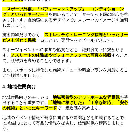
「スポーツ外傷」「パフォーマンスアップ」「コンディショニン
グ」といったキーワード
を用いることで、ターゲット層の関心を惹
きつけます。躍動感のあるデザインで、スポーツのイメージを強調
しましょう。
施術内容だけでなく、
ストレッチやトレーニング指導といったサー
ビスも併せて掲載
することで、専門性をアピールできます。
スポーツイベントへの参加や協賛なども、認知度向上に繋がりま
す。
アスリートの体験談やビフォーアフターの写真を掲載
すること
で、説得力を高めることができます。
また、スポーツに特化した施術メニューや料金プランを用意するこ
とも検討しましょう。
4. 地域住民向け
地域住民向けのチラシは、
地域密着型のアットホームな雰囲気
を演
出することが重要です。
「地域に根ざした」「丁寧な対応」「安心
の施術」といったキーワード
で、親近感を高めます。
地域のイベント情報や健康に関する豆知識などを掲載することで、
地域住民にとって有益な情報を提供し、信頼関係を構築しましょ
う。