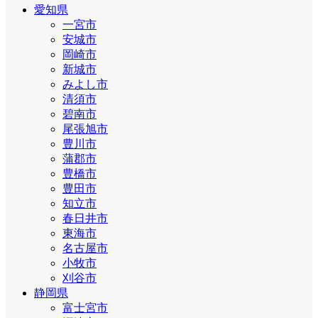
愛知県
一宮市
安城市
岡崎市
新城市
みよし市
清須市
碧南市
尾張旭市
豊川市
蒲郡市
豊橋市
豊田市
知立市
春日井市
東海市
名古屋市
小牧市
刈谷市
静岡県
富士宮市