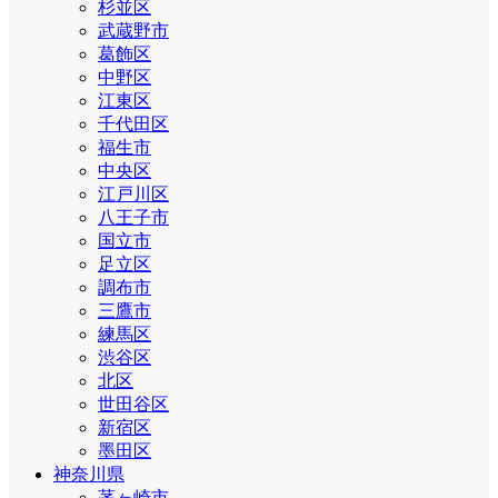
杉並区
武蔵野市
葛飾区
中野区
江東区
千代田区
福生市
中央区
江戸川区
八王子市
国立市
足立区
調布市
三鷹市
練馬区
渋谷区
北区
世田谷区
新宿区
墨田区
神奈川県
茅ヶ崎市