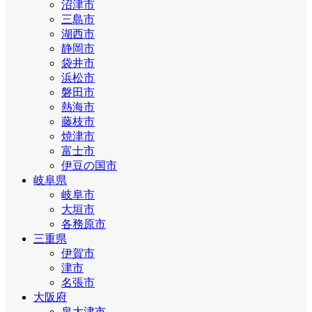
沼津市
三島市
湖西市
静岡市
袋井市
浜松市
磐田市
熱海市
藤枝市
焼津市
富士市
伊豆の国市
岐阜県
岐阜市
大垣市
各務原市
三重県
伊賀市
津市
名張市
大阪府
泉大津市