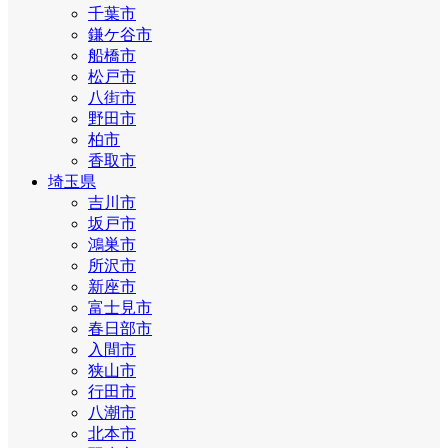
千葉市
鎌ケ谷市
船橋市
松戸市
八街市
野田市
柏市
香取市
埼玉県
吉川市
坂戸市
鴻巣市
所沢市
新座市
富士見市
春日部市
入間市
狭山市
行田市
八潮市
北本市