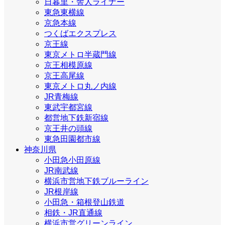
日暮里・舎人ライナー
東急東横線
京急本線
つくばエクスプレス
京王線
東京メトロ半蔵門線
京王相模原線
京王高尾線
東京メトロ丸ノ内線
JR青梅線
東武宇都宮線
都営地下鉄新宿線
京王井の頭線
東急田園都市線
神奈川県
小田急小田原線
JR南武線
横浜市営地下鉄ブルーライン
JR根岸線
小田急・箱根登山鉄道
相鉄・JR直通線
横浜市営グリーンライン