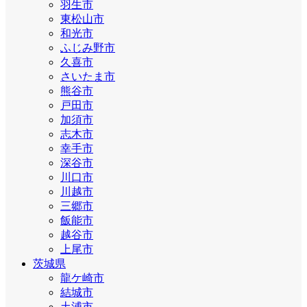
羽生市
東松山市
和光市
ふじみ野市
久喜市
さいたま市
熊谷市
戸田市
加須市
志木市
幸手市
深谷市
川口市
川越市
三郷市
飯能市
越谷市
上尾市
茨城県
龍ケ崎市
結城市
土浦市