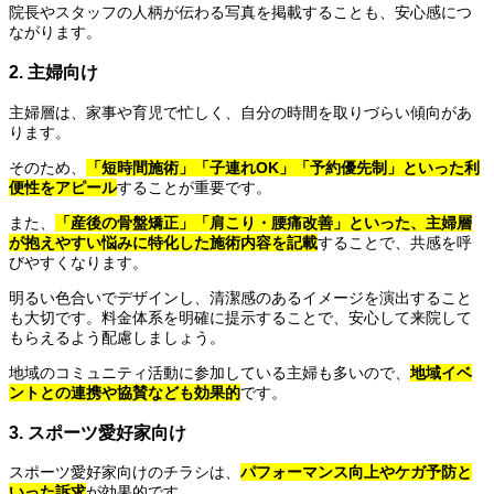
院長やスタッフの人柄が伝わる写真を掲載することも、安心感につ
ながります。
2. 主婦向け
主婦層は、家事や育児で忙しく、自分の時間を取りづらい傾向があ
ります。
そのため、
「短時間施術」「子連れOK」「予約優先制」といった利
便性をアピール
することが重要です。
また、
「産後の骨盤矯正」「肩こり・腰痛改善」といった、主婦層
が抱えやすい悩みに特化した施術内容を記載
することで、共感を呼
びやすくなります。
明るい色合いでデザインし、清潔感のあるイメージを演出すること
も大切です。料金体系を明確に提示することで、安心して来院して
もらえるよう配慮しましょう。
地域のコミュニティ活動に参加している主婦も多いので、
地域イベ
ントとの連携や協賛なども効果的
です。
3. スポーツ愛好家向け
スポーツ愛好家向けのチラシは、
パフォーマンス向上やケガ予防と
いった訴求
が効果的です。