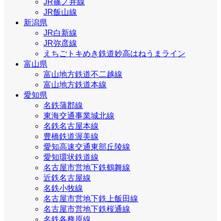
JR篠ノ井線
JR飯山線
新潟県
JR白新線
JR弥彦線
えちごトキめき鉄道妙高はねうまライン
富山県
富山地方鉄道不二越線
富山地方鉄道本線
愛知県
名鉄蒲郡線
東海交通事業城北線
名鉄名古屋本線
豊橋鉄道渥美線
愛知高速交通東部丘陵線
愛知環状鉄道線
名古屋市営地下鉄鶴舞線
近鉄名古屋線
名鉄小牧線
名古屋市営地下鉄上飯田線
名古屋市営地下鉄桜通線
名鉄各務原線