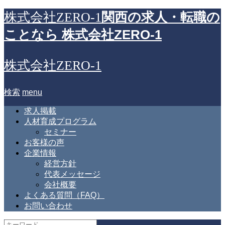
関西の求人・転職の
株式会社ZERO-1
ことなら 株式会社ZERO-1
株式会社ZERO-1
検索
menu
求人掲載
人材育成プログラム
セミナー
お客様の声
企業情報
経営方針
代表メッセージ
会社概要
よくある質問（FAQ）
お問い合わせ