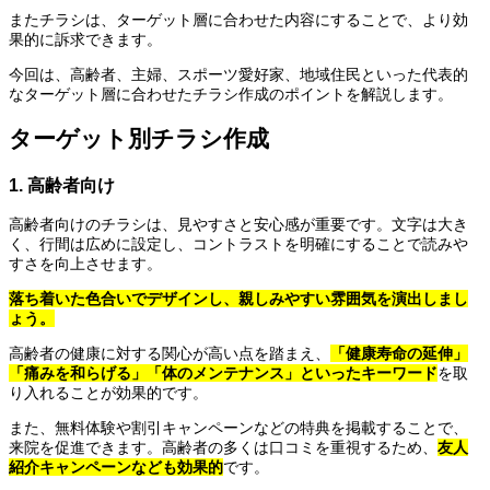
またチラシは、ターゲット層に合わせた内容にすることで、より効
果的に訴求できます。
今回は、高齢者、主婦、スポーツ愛好家、地域住民といった代表的
なターゲット層に合わせたチラシ作成のポイントを解説します。
ターゲット別チラシ作成
1. 高齢者向け
高齢者向けのチラシは、見やすさと安心感が重要です。文字は大き
く、行間は広めに設定し、コントラストを明確にすることで読みや
すさを向上させます。
落ち着いた色合いでデザインし、親しみやすい雰囲気を演出しまし
ょう。
高齢者の健康に対する関心が高い点を踏まえ、
「健康寿命の延伸」
「痛みを和らげる」「体のメンテナンス」といったキーワード
を取
り入れることが効果的です。
また、無料体験や割引キャンペーンなどの特典を掲載することで、
来院を促進できます。高齢者の多くは口コミを重視するため、
友人
紹介キャンペーンなども効果的
です。