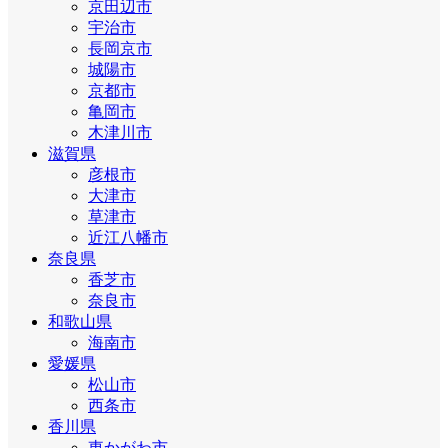
京田辺市
宇治市
長岡京市
城陽市
京都市
亀岡市
木津川市
滋賀県
彦根市
大津市
草津市
近江八幡市
奈良県
香芝市
奈良市
和歌山県
海南市
愛媛県
松山市
西条市
香川県
東かがわ市