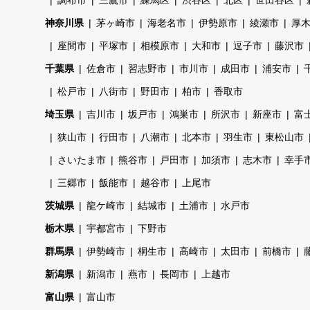
神奈川県
茅ヶ崎市
海老名市
伊勢原市
綾瀬市
厚
座間市
平塚市
相模原市
大和市
逗子市
藤沢市
千葉県
佐倉市
習志野市
市川市
成田市
浦安市
松戸市
八街市
野田市
柏市
香取市
埼玉県
吉川市
坂戸市
鴻巣市
所沢市
新座市
富
狭山市
行田市
八潮市
北本市
羽生市
東松山市
さいたま市
熊谷市
戸田市
加須市
志木市
幸手
三郷市
飯能市
越谷市
上尾市
茨城県
龍ケ崎市
結城市
土浦市
水戸市
栃木県
宇都宮市
下野市
群馬県
伊勢崎市
桐生市
高崎市
太田市
前橋市
新潟県
新潟市
燕市
長岡市
上越市
富山県
富山市