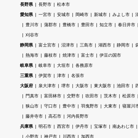
長野県
長野市
松本市
愛知県
一宮市
安城市
岡崎市
新城市
みよし市
豊川市
蒲郡市
豊橋市
豊田市
知立市
春日井市
刈谷市
静岡県
富士宮市
沼津市
三島市
湖西市
静岡市
熱海市
藤枝市
焼津市
富士市
伊豆の国市
岐阜県
岐阜市
大垣市
各務原市
三重県
伊賀市
津市
名張市
大阪府
泉大津市
堺市
大阪市
東大阪市
池田市
門真市
富田林市
交野市
吹田市
茨木市
松原市
狭山市
守口市
豊中市
羽曳野市
大東市
寝屋川
藤井寺市
高石市
河内長野市
兵庫県
明石市
西宮市
伊丹市
宝塚市
南あわじ市
小野市
神戸市
川西市
加西市