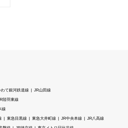
いわて銀河鉄道線
JR山田線
JR陸羽東線
本線
線
東急目黒線
東急大井町線
JR中央本線
JR八高線
R常磐線
JR埼京線
東京メトロ日比谷線