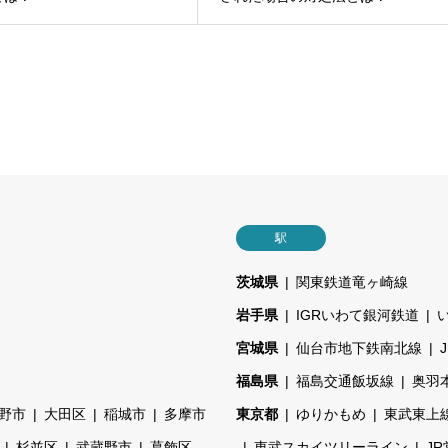
駅
茨城県
関東鉄道竜ヶ崎線
岩手県
IGRいわて銀河鉄道
宮城県
仙台市地下鉄南北線
福島県
福島交通飯坂線
奥羽
野市
大田区
稲城市
多摩市
東京都
ゆりかもめ
東武東上
杉並区
武蔵野市
葛飾区
東武スカイツリーライン
J