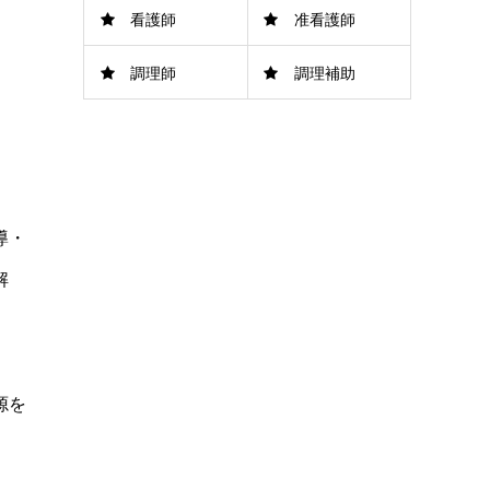
看護師
准看護師
調理師
調理補助
導・
解
源を