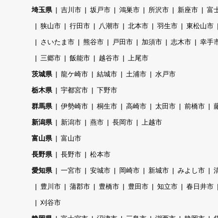
埼玉県
吉川市
坂戸市
鴻巣市
所沢市
新座市
富
狭山市
行田市
八潮市
北本市
羽生市
東松山市
さいたま市
熊谷市
戸田市
加須市
志木市
幸手
三郷市
飯能市
越谷市
上尾市
茨城県
龍ケ崎市
結城市
土浦市
水戸市
栃木県
宇都宮市
下野市
群馬県
伊勢崎市
桐生市
高崎市
太田市
前橋市
新潟県
新潟市
燕市
長岡市
上越市
富山県
富山市
長野県
長野市
松本市
愛知県
一宮市
安城市
岡崎市
新城市
みよし市
豊川市
蒲郡市
豊橋市
豊田市
知立市
春日井市
刈谷市