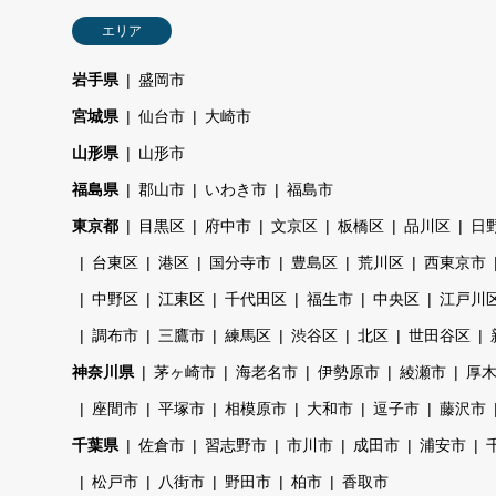
エリア
岩手県
盛岡市
宮城県
仙台市
大崎市
山形県
山形市
福島県
郡山市
いわき市
福島市
東京都
目黒区
府中市
文京区
板橋区
品川区
日
台東区
港区
国分寺市
豊島区
荒川区
西東京市
中野区
江東区
千代田区
福生市
中央区
江戸川
調布市
三鷹市
練馬区
渋谷区
北区
世田谷区
神奈川県
茅ヶ崎市
海老名市
伊勢原市
綾瀬市
厚
座間市
平塚市
相模原市
大和市
逗子市
藤沢市
千葉県
佐倉市
習志野市
市川市
成田市
浦安市
松戸市
八街市
野田市
柏市
香取市