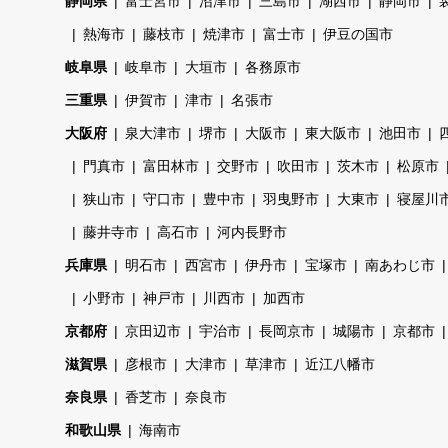
静岡県
富士宮市
沼津市
三島市
湖西市
静岡市
熱海市
藤枝市
焼津市
富士市
伊豆の国市
岐阜県
岐阜市
大垣市
各務原市
三重県
伊賀市
津市
名張市
大阪府
泉大津市
堺市
大阪市
東大阪市
池田市
門真市
富田林市
交野市
吹田市
茨木市
松原市
狭山市
守口市
豊中市
羽曳野市
大東市
寝屋川
藤井寺市
高石市
河内長野市
兵庫県
明石市
西宮市
伊丹市
宝塚市
南あわじ市
小野市
神戸市
川西市
加西市
京都府
京田辺市
宇治市
長岡京市
城陽市
京都市
滋賀県
彦根市
大津市
草津市
近江八幡市
奈良県
香芝市
奈良市
和歌山県
海南市