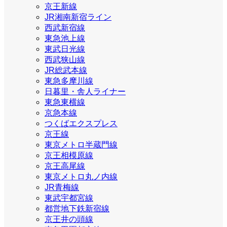
京王新線
JR湘南新宿ライン
西武新宿線
東急池上線
東武日光線
西武狭山線
JR総武本線
東急多摩川線
日暮里・舎人ライナー
東急東横線
京急本線
つくばエクスプレス
京王線
東京メトロ半蔵門線
京王相模原線
京王高尾線
東京メトロ丸ノ内線
JR青梅線
東武宇都宮線
都営地下鉄新宿線
京王井の頭線