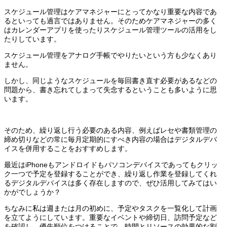
スケジュール管理はケアマネジャーにとってかなり重要な内容であ
るといっても過言ではありません。そのためケアマネジャーの多く
はカレンダーアプリを使ったりスケジュール管理ツールの活用をし
たりしています。
スケジュール管理をアナログ手帳でやりたいという方も少なくあり
ません。
しかし、同じようなスケジュールを毎回書き直す必要があるなどの
問題から、書き忘れてしまって失念するということも多いように思
います。
そのため、繰り返し行う必要のある内容、例えばレセや書類管理の
締め切りなどの常に毎月定期的にすべき内容の場合はデジタルデバ
イスを併用することをおすすめします。
最近はiPhoneもアンドロイドもパソコンデバイスであってもクリッ
ク一つで予定を登録することができ、繰り返し作業を登録してくれ
るデジタルデバイスは多く存在しますので、ぜひ活用してみてはい
かがでしょうか？
ちなみに私は週または月の初めに、予定やタスクを一覧化して計画
を立てようにしています。重要なイベントや締切日、訪問予定など
を確認し、優先順位をつけることで、時間とリソースの効果的な割