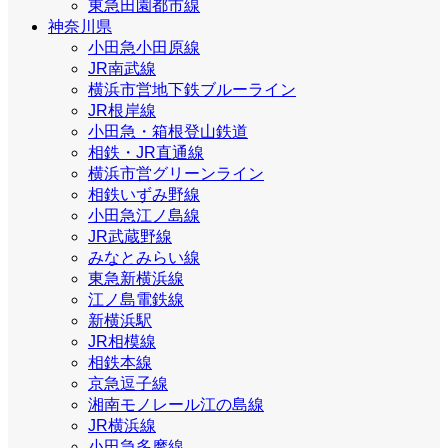
東急田園都市線
神奈川県
小田急小田原線
JR南武線
横浜市営地下鉄ブルーライン
JR根岸線
小田急・箱根登山鉄道
相鉄・JR直通線
横浜市営グリーンライン
相鉄いずみ野線
小田急江ノ島線
JR武蔵野線
みなとみらい線
東急新横浜線
江ノ島電鉄線
新横浜駅
JR相模線
相鉄本線
京急逗子線
湘南モノレール江の島線
JR横浜線
小田急多摩線