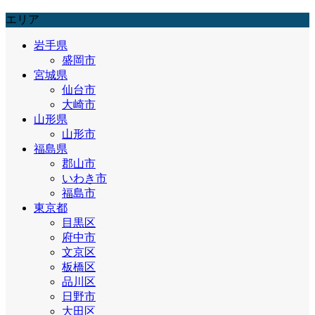
エリア
岩手県
盛岡市
宮城県
仙台市
大崎市
山形県
山形市
福島県
郡山市
いわき市
福島市
東京都
目黒区
府中市
文京区
板橋区
品川区
日野市
大田区