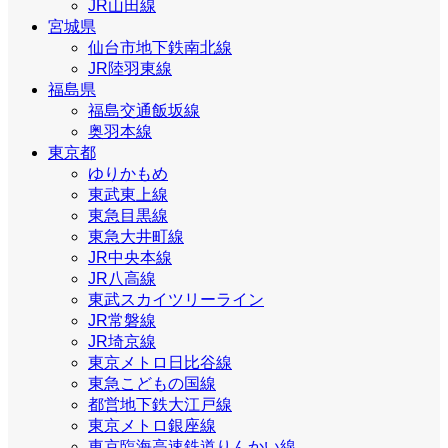
JR山田線
宮城県
仙台市地下鉄南北線
JR陸羽東線
福島県
福島交通飯坂線
奥羽本線
東京都
ゆりかもめ
東武東上線
東急目黒線
東急大井町線
JR中央本線
JR八高線
東武スカイツリーライン
JR常磐線
JR埼京線
東京メトロ日比谷線
東急こどもの国線
都営地下鉄大江戸線
東京メトロ銀座線
東京臨海高速鉄道りんかい線