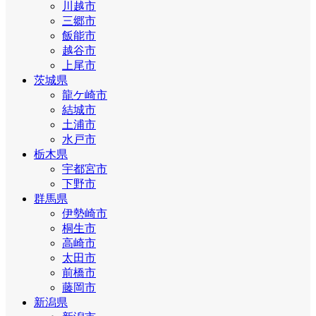
川越市
三郷市
飯能市
越谷市
上尾市
茨城県
龍ケ崎市
結城市
土浦市
水戸市
栃木県
宇都宮市
下野市
群馬県
伊勢崎市
桐生市
高崎市
太田市
前橋市
藤岡市
新潟県