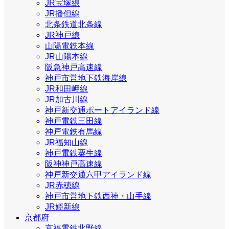
JR宝塚線
JR播但線
北条鉄道北条線
JR神戸線
山陽電鉄本線
JR山陽本線
阪急神戸高速線
神戸市営地下鉄海岸線
JR和田岬線
JR加古川線
神戸新交通ポートアイランド線
神戸電鉄三田線
神戸電鉄有馬線
JR福知山線
神戸電鉄粟生線
阪神神戸高速線
神戸新交通六甲アイランド線
JR赤穂線
神戸市営地下鉄西神・山手線
JR姫新線
京都府
京福電鉄北野線