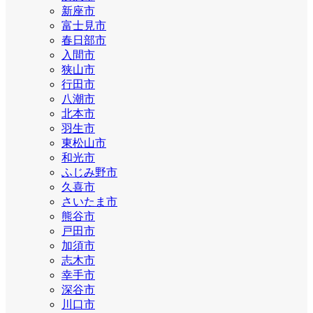
新座市
富士見市
春日部市
入間市
狭山市
行田市
八潮市
北本市
羽生市
東松山市
和光市
ふじみ野市
久喜市
さいたま市
熊谷市
戸田市
加須市
志木市
幸手市
深谷市
川口市