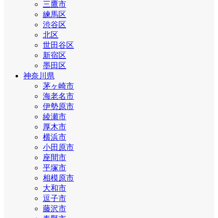
三鷹市
練馬区
渋谷区
北区
世田谷区
新宿区
墨田区
神奈川県
茅ヶ崎市
海老名市
伊勢原市
綾瀬市
厚木市
横浜市
小田原市
座間市
平塚市
相模原市
大和市
逗子市
藤沢市