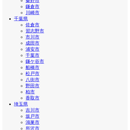
秦野市
鎌倉市
川崎市
千葉県
佐倉市
習志野市
市川市
成田市
浦安市
千葉市
鎌ケ谷市
船橋市
松戸市
八街市
野田市
柏市
香取市
埼玉県
吉川市
坂戸市
鴻巣市
所沢市