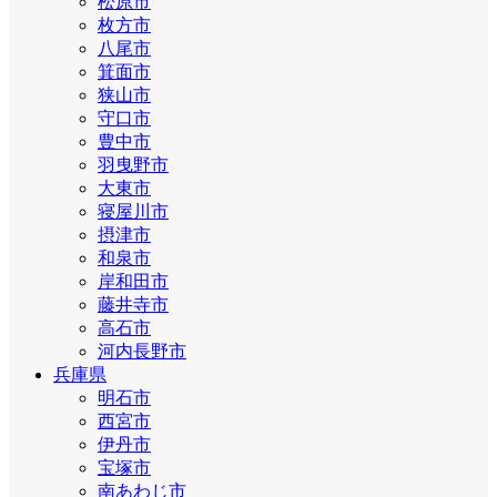
松原市
枚方市
八尾市
箕面市
狭山市
守口市
豊中市
羽曳野市
大東市
寝屋川市
摂津市
和泉市
岸和田市
藤井寺市
高石市
河内長野市
兵庫県
明石市
西宮市
伊丹市
宝塚市
南あわじ市