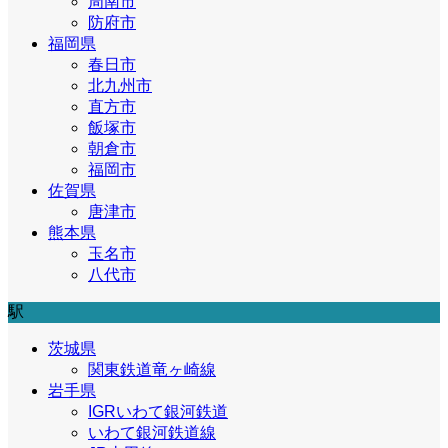
周南市
防府市
福岡県
春日市
北九州市
直方市
飯塚市
朝倉市
福岡市
佐賀県
唐津市
熊本県
玉名市
八代市
駅
茨城県
関東鉄道竜ヶ崎線
岩手県
IGRいわて銀河鉄道
いわて銀河鉄道線