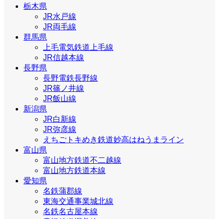
栃木県
JR水戸線
JR両毛線
群馬県
上毛電気鉄道上毛線
JR信越本線
長野県
長野電鉄長野線
JR篠ノ井線
JR飯山線
新潟県
JR白新線
JR弥彦線
えちごトキめき鉄道妙高はねうまライン
富山県
富山地方鉄道不二越線
富山地方鉄道本線
愛知県
名鉄蒲郡線
東海交通事業城北線
名鉄名古屋本線