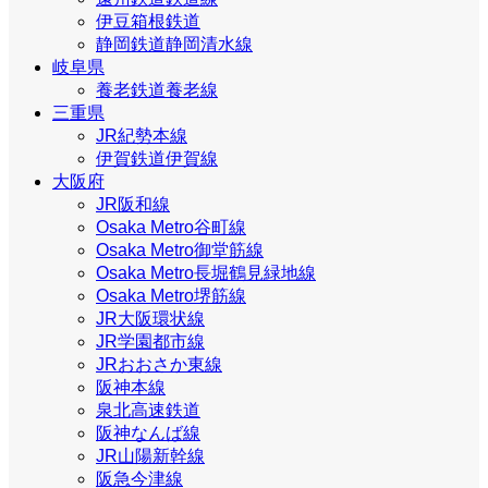
伊豆箱根鉄道
静岡鉄道静岡清水線
岐阜県
養老鉄道養老線
三重県
JR紀勢本線
伊賀鉄道伊賀線
大阪府
JR阪和線
Osaka Metro谷町線
Osaka Metro御堂筋線
Osaka Metro長堀鶴見緑地線
Osaka Metro堺筋線
JR大阪環状線
JR学園都市線
JRおおさか東線
阪神本線
泉北高速鉄道
阪神なんば線
JR山陽新幹線
阪急今津線