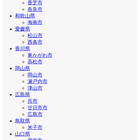
香芝市
奈良市
和歌山県
海南市
愛媛県
松山市
西条市
香川県
東かがわ市
高松市
岡山県
岡山市
瀬戸内市
津山市
広島県
呉市
廿日市市
広島市
鳥取県
米子市
山口県