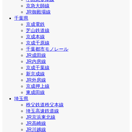
京急大師線
JR御殿場線
千葉県
京成電鉄
芝山鉄道線
京成本線
京成千原線
千葉都市モノレール
JR成田線
JR内房線
京成千葉線
新京成線
JR外房線
京成押上線
東成田線
埼玉県
秩父鉄道秩父本線
埼玉高速鉄道線
JR京浜東北線
JR高崎線
JR川越線