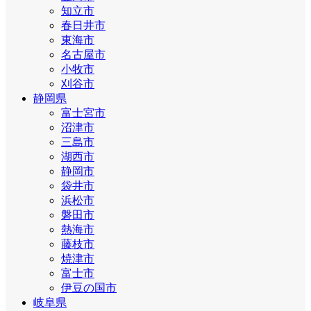
知立市
春日井市
東海市
名古屋市
小牧市
刈谷市
静岡県
富士宮市
沼津市
三島市
湖西市
静岡市
袋井市
浜松市
磐田市
熱海市
藤枝市
焼津市
富士市
伊豆の国市
岐阜県