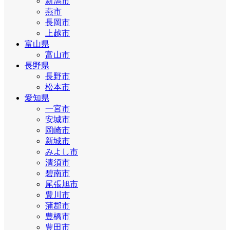
新潟市
燕市
長岡市
上越市
富山県
富山市
長野県
長野市
松本市
愛知県
一宮市
安城市
岡崎市
新城市
みよし市
清須市
碧南市
尾張旭市
豊川市
蒲郡市
豊橋市
豊田市