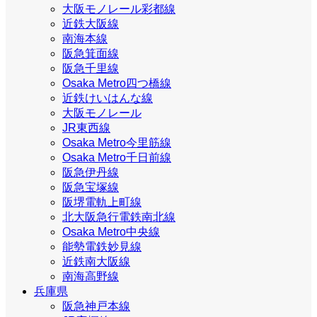
大阪モノレール彩都線
近鉄大阪線
南海本線
阪急箕面線
阪急千里線
Osaka Metro四つ橋線
近鉄けいはんな線
大阪モノレール
JR東西線
Osaka Metro今里筋線
Osaka Metro千日前線
阪急伊丹線
阪急宝塚線
阪堺電軌上町線
北大阪急行電鉄南北線
Osaka Metro中央線
能勢電鉄妙見線
近鉄南大阪線
南海高野線
兵庫県
阪急神戸本線