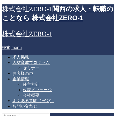
関西の求人・転職の
株式会社ZERO-1
ことなら 株式会社ZERO-1
株式会社ZERO-1
検索
menu
求人掲載
人材育成プログラム
セミナー
お客様の声
企業情報
経営方針
代表メッセージ
会社概要
よくある質問（FAQ）
お問い合わせ