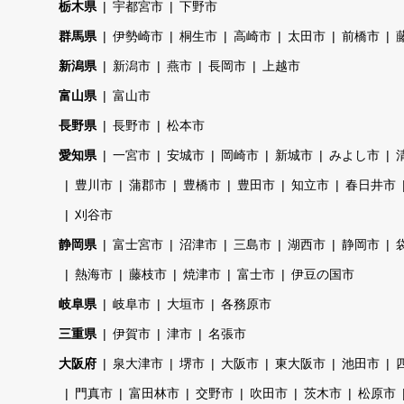
栃木県
宇都宮市
下野市
群馬県
伊勢崎市
桐生市
高崎市
太田市
前橋市
新潟県
新潟市
燕市
長岡市
上越市
富山県
富山市
長野県
長野市
松本市
愛知県
一宮市
安城市
岡崎市
新城市
みよし市
豊川市
蒲郡市
豊橋市
豊田市
知立市
春日井市
刈谷市
静岡県
富士宮市
沼津市
三島市
湖西市
静岡市
熱海市
藤枝市
焼津市
富士市
伊豆の国市
岐阜県
岐阜市
大垣市
各務原市
三重県
伊賀市
津市
名張市
大阪府
泉大津市
堺市
大阪市
東大阪市
池田市
門真市
富田林市
交野市
吹田市
茨木市
松原市