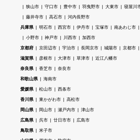
狭山市
守口市
豊中市
羽曳野市
大東市
寝屋川
藤井寺市
高石市
河内長野市
兵庫県
明石市
西宮市
伊丹市
宝塚市
南あわじ市
小野市
神戸市
川西市
加西市
京都府
京田辺市
宇治市
長岡京市
城陽市
京都市
滋賀県
彦根市
大津市
草津市
近江八幡市
奈良県
香芝市
奈良市
和歌山県
海南市
愛媛県
松山市
西条市
香川県
東かがわ市
高松市
岡山県
岡山市
瀬戸内市
津山市
広島県
呉市
廿日市市
広島市
鳥取県
米子市