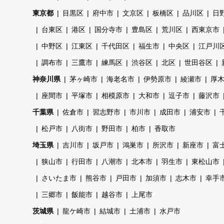
東京都
目黒区
府中市
文京区
板橋区
品川区
日
台東区
港区
国分寺市
豊島区
荒川区
西東京市
中野区
江東区
千代田区
福生市
中央区
江戸川
調布市
三鷹市
練馬区
渋谷区
北区
世田谷区
神奈川県
茅ヶ崎市
海老名市
伊勢原市
綾瀬市
厚
座間市
平塚市
相模原市
大和市
逗子市
藤沢市
千葉県
佐倉市
習志野市
市川市
成田市
浦安市
松戸市
八街市
野田市
柏市
香取市
埼玉県
吉川市
坂戸市
鴻巣市
所沢市
新座市
富
狭山市
行田市
八潮市
北本市
羽生市
東松山市
さいたま市
熊谷市
戸田市
加須市
志木市
幸手
三郷市
飯能市
越谷市
上尾市
茨城県
龍ケ崎市
結城市
土浦市
水戸市