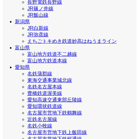
長野電鉄長野線
JR篠ノ井線
JR飯山線
新潟県
JR白新線
JR弥彦線
えちごトキめき鉄道妙高はねうまライン
富山県
富山地方鉄道不二越線
富山地方鉄道本線
愛知県
名鉄蒲郡線
東海交通事業城北線
名鉄名古屋本線
豊橋鉄道渥美線
愛知高速交通東部丘陵線
愛知環状鉄道線
名古屋市営地下鉄鶴舞線
近鉄名古屋線
名鉄小牧線
名古屋市営地下鉄上飯田線
名古屋市営地下鉄桜通線