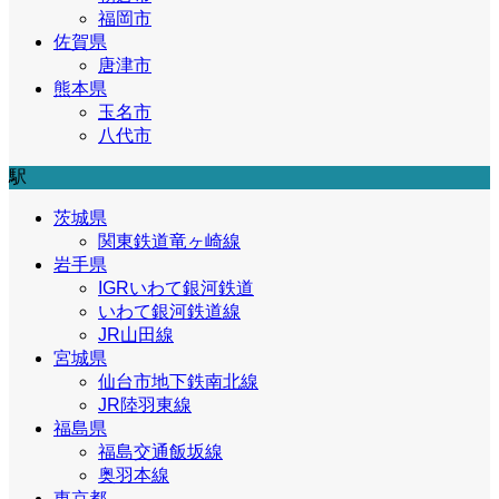
福岡市
佐賀県
唐津市
熊本県
玉名市
八代市
駅
茨城県
関東鉄道竜ヶ崎線
岩手県
IGRいわて銀河鉄道
いわて銀河鉄道線
JR山田線
宮城県
仙台市地下鉄南北線
JR陸羽東線
福島県
福島交通飯坂線
奥羽本線
東京都