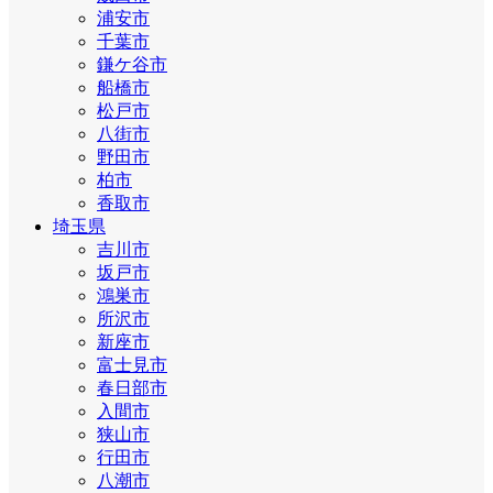
浦安市
千葉市
鎌ケ谷市
船橋市
松戸市
八街市
野田市
柏市
香取市
埼玉県
吉川市
坂戸市
鴻巣市
所沢市
新座市
富士見市
春日部市
入間市
狭山市
行田市
八潮市