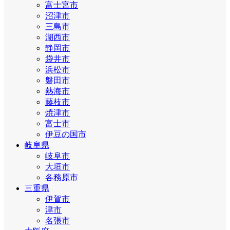
富士宮市
沼津市
三島市
湖西市
静岡市
袋井市
浜松市
磐田市
熱海市
藤枝市
焼津市
富士市
伊豆の国市
岐阜県
岐阜市
大垣市
各務原市
三重県
伊賀市
津市
名張市