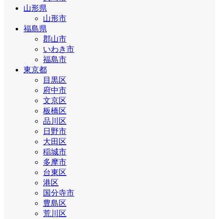
山形県
山形市
福島県
郡山市
いわき市
福島市
東京都
目黒区
府中市
文京区
板橋区
品川区
日野市
大田区
稲城市
多摩市
台東区
港区
国分寺市
豊島区
荒川区