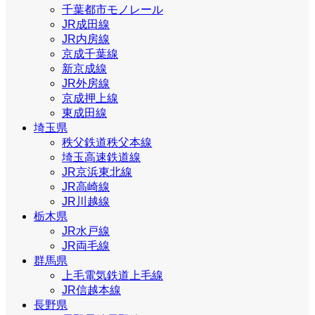
千葉都市モノレール
JR成田線
JR内房線
京成千葉線
新京成線
JR外房線
京成押上線
東成田線
埼玉県
秩父鉄道秩父本線
埼玉高速鉄道線
JR京浜東北線
JR高崎線
JR川越線
栃木県
JR水戸線
JR両毛線
群馬県
上毛電気鉄道上毛線
JR信越本線
長野県