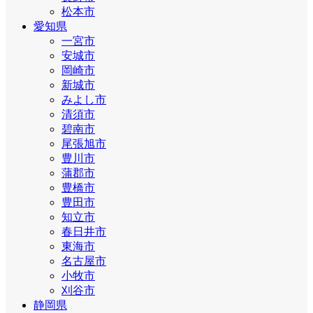
松本市
愛知県
一宮市
安城市
岡崎市
新城市
みよし市
清須市
碧南市
尾張旭市
豊川市
蒲郡市
豊橋市
豊田市
知立市
春日井市
東海市
名古屋市
小牧市
刈谷市
静岡県