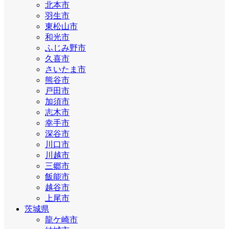
北本市
羽生市
東松山市
和光市
ふじみ野市
久喜市
さいたま市
熊谷市
戸田市
加須市
志木市
幸手市
深谷市
川口市
川越市
三郷市
飯能市
越谷市
上尾市
茨城県
龍ケ崎市