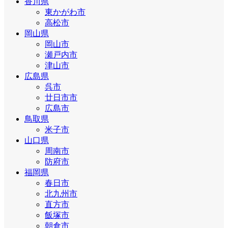
香川県
東かがわ市
高松市
岡山県
岡山市
瀬戸内市
津山市
広島県
呉市
廿日市市
広島市
鳥取県
米子市
山口県
周南市
防府市
福岡県
春日市
北九州市
直方市
飯塚市
朝倉市