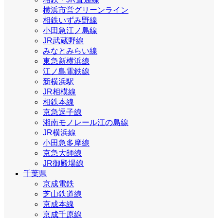
横浜市営グリーンライン
相鉄いずみ野線
小田急江ノ島線
JR武蔵野線
みなとみらい線
東急新横浜線
江ノ島電鉄線
新横浜駅
JR相模線
相鉄本線
京急逗子線
湘南モノレール江の島線
JR横浜線
小田急多摩線
京急大師線
JR御殿場線
千葉県
京成電鉄
芝山鉄道線
京成本線
京成千原線