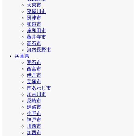
大東市
寝屋川市
摂津市
和泉市
岸和田市
藤井寺市
高石市
河内長野市
兵庫県
明石市
西宮市
伊丹市
宝塚市
南あわじ市
加古川市
尼崎市
姫路市
小野市
神戸市
川西市
加西市