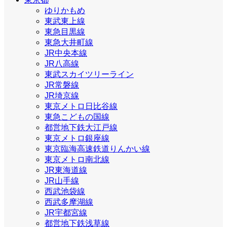
ゆりかもめ
東武東上線
東急目黒線
東急大井町線
JR中央本線
JR八高線
東武スカイツリーライン
JR常磐線
JR埼京線
東京メトロ日比谷線
東急こどもの国線
都営地下鉄大江戸線
東京メトロ銀座線
東京臨海高速鉄道りんかい線
東京メトロ南北線
JR東海道線
JR山手線
西武池袋線
西武多摩湖線
JR宇都宮線
都営地下鉄浅草線