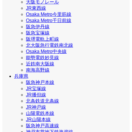
大阪モノレール
JR東西線
Osaka Metro今里筋線
Osaka Metro千日前線
阪急伊丹線
阪急宝塚線
阪堺電軌上町線
北大阪急行電鉄南北線
Osaka Metro中央線
能勢電鉄妙見線
近鉄南大阪線
南海高野線
兵庫県
阪急神戸本線
JR宝塚線
JR播但線
北条鉄道北条線
JR神戸線
山陽電鉄本線
JR山陽本線
阪急神戸高速線
神戸市営地下鉄海岸線