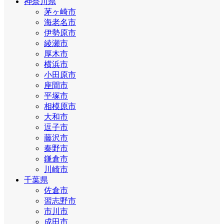
神奈川県
茅ヶ崎市
海老名市
伊勢原市
綾瀬市
厚木市
横浜市
小田原市
座間市
平塚市
相模原市
大和市
逗子市
藤沢市
秦野市
鎌倉市
川崎市
千葉県
佐倉市
習志野市
市川市
成田市