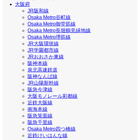
大阪府
JR阪和線
Osaka Metro谷町線
Osaka Metro御堂筋線
Osaka Metro長堀鶴見緑地線
Osaka Metro堺筋線
JR大阪環状線
JR学園都市線
JRおおさか東線
阪神本線
泉北高速鉄道
阪神なんば線
JR山陽新幹線
阪急今津線
大阪モノレール彩都線
近鉄大阪線
南海本線
阪急箕面線
阪急千里線
Osaka Metro四つ橋線
近鉄けいはんな線