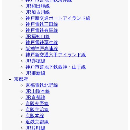
JR和田岬線
JR加古川線
神戸新交通ポートアイランド線
神戸電鉄三田線
神戸電鉄有馬線
JR福知山線
神戸電鉄粟生線
阪神神戸高速線
神戸新交通六甲アイランド線
JR赤穂線
神戸市営地下鉄西神・山手線
JR姫新線
京都府
京福電鉄北野線
JR山陰本線
JR京都線
京阪交野線
京阪宇治線
京阪本線
近鉄京都線
JR片町線