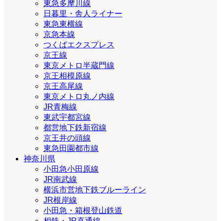
東急多摩川線
日暮里・舎人ライナー
東急東横線
京急本線
つくばエクスプレス
京王線
東京メトロ半蔵門線
京王相模原線
京王高尾線
東京メトロ丸ノ内線
JR青梅線
東武宇都宮線
都営地下鉄新宿線
京王井の頭線
東急田園都市線
神奈川県
小田急小田原線
JR南武線
横浜市営地下鉄ブルーライン
JR根岸線
小田急・箱根登山鉄道
相鉄・JR直通線