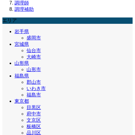
調理師
調理補助
エリア
岩手県
盛岡市
宮城県
仙台市
大崎市
山形県
山形市
福島県
郡山市
いわき市
福島市
東京都
目黒区
府中市
文京区
板橋区
品川区