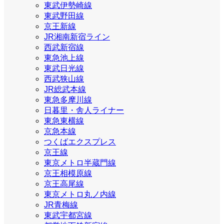
東武伊勢崎線
東武野田線
京王新線
JR湘南新宿ライン
西武新宿線
東急池上線
東武日光線
西武狭山線
JR総武本線
東急多摩川線
日暮里・舎人ライナー
東急東横線
京急本線
つくばエクスプレス
京王線
東京メトロ半蔵門線
京王相模原線
京王高尾線
東京メトロ丸ノ内線
JR青梅線
東武宇都宮線