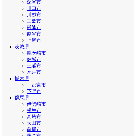
深谷市
川口市
川越市
三郷市
飯能市
越谷市
上尾市
茨城県
龍ケ崎市
結城市
土浦市
水戸市
栃木県
宇都宮市
下野市
群馬県
伊勢崎市
桐生市
高崎市
太田市
前橋市
藤岡市