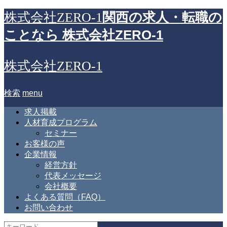
関西の求人・転職の
株式会社ZERO-1
ことなら 株式会社ZERO-1
株式会社ZERO-1
検索
menu
求人掲載
人材育成プログラム
セミナー
お客様の声
企業情報
経営方針
代表メッセージ
会社概要
よくある質問（FAQ）
お問い合わせ