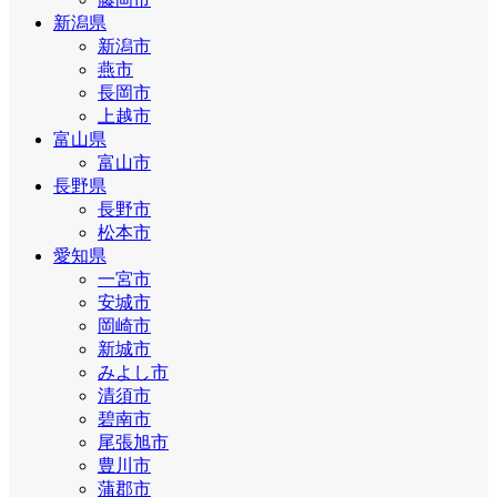
新潟県
新潟市
燕市
長岡市
上越市
富山県
富山市
長野県
長野市
松本市
愛知県
一宮市
安城市
岡崎市
新城市
みよし市
清須市
碧南市
尾張旭市
豊川市
蒲郡市