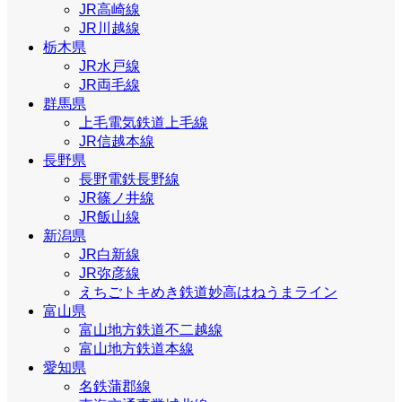
JR高崎線
JR川越線
栃木県
JR水戸線
JR両毛線
群馬県
上毛電気鉄道上毛線
JR信越本線
長野県
長野電鉄長野線
JR篠ノ井線
JR飯山線
新潟県
JR白新線
JR弥彦線
えちごトキめき鉄道妙高はねうまライン
富山県
富山地方鉄道不二越線
富山地方鉄道本線
愛知県
名鉄蒲郡線