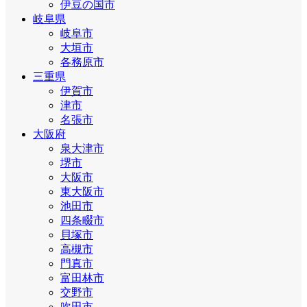
伊豆の国市
岐阜県
岐阜市
大垣市
各務原市
三重県
伊賀市
津市
名張市
大阪府
泉大津市
堺市
大阪市
東大阪市
池田市
四条畷市
貝塚市
高槻市
門真市
富田林市
交野市
吹田市