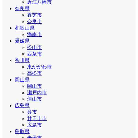
近江八幡市
奈良県
香芝市
奈良市
和歌山県
海南市
愛媛県
松山市
西条市
香川県
東かがわ市
高松市
岡山県
岡山市
瀬戸内市
津山市
広島県
呉市
廿日市市
広島市
鳥取県
米子市