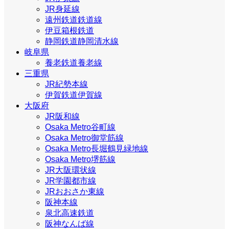
JR身延線
遠州鉄道鉄道線
伊豆箱根鉄道
静岡鉄道静岡清水線
岐阜県
養老鉄道養老線
三重県
JR紀勢本線
伊賀鉄道伊賀線
大阪府
JR阪和線
Osaka Metro谷町線
Osaka Metro御堂筋線
Osaka Metro長堀鶴見緑地線
Osaka Metro堺筋線
JR大阪環状線
JR学園都市線
JRおおさか東線
阪神本線
泉北高速鉄道
阪神なんば線