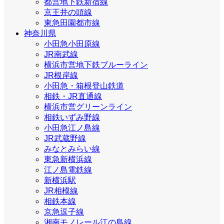
都営地下鉄新宿線
京王井の頭線
東急田園都市線
神奈川県
小田急小田原線
JR南武線
横浜市営地下鉄ブルーライン
JR根岸線
小田急・箱根登山鉄道
相鉄・JR直通線
横浜市営グリーンライン
相鉄いずみ野線
小田急江ノ島線
JR武蔵野線
みなとみらい線
東急新横浜線
江ノ島電鉄線
新横浜駅
JR相模線
相鉄本線
京急逗子線
湘南モノレール江の島線