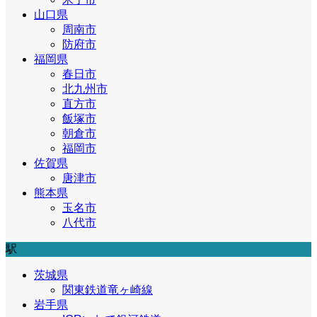
山口県
周南市
防府市
福岡県
春日市
北九州市
直方市
飯塚市
朝倉市
福岡市
佐賀県
唐津市
熊本県
玉名市
八代市
駅
茨城県
関東鉄道竜ヶ崎線
岩手県