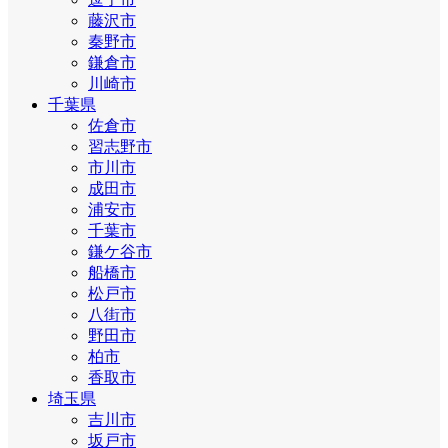
藤沢市
秦野市
鎌倉市
川崎市
千葉県
佐倉市
習志野市
市川市
成田市
浦安市
千葉市
鎌ケ谷市
船橋市
松戸市
八街市
野田市
柏市
香取市
埼玉県
吉川市
坂戸市