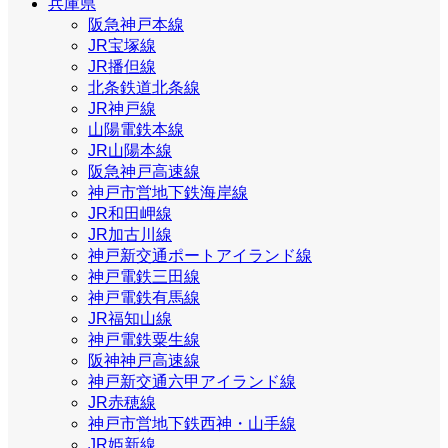
兵庫県
阪急神戸本線
JR宝塚線
JR播但線
北条鉄道北条線
JR神戸線
山陽電鉄本線
JR山陽本線
阪急神戸高速線
神戸市営地下鉄海岸線
JR和田岬線
JR加古川線
神戸新交通ポートアイランド線
神戸電鉄三田線
神戸電鉄有馬線
JR福知山線
神戸電鉄粟生線
阪神神戸高速線
神戸新交通六甲アイランド線
JR赤穂線
神戸市営地下鉄西神・山手線
JR姫新線