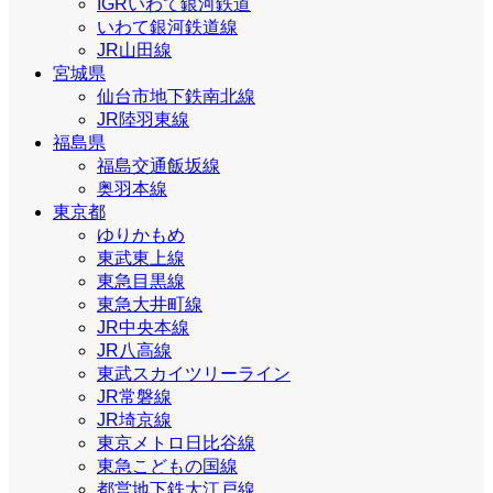
IGRいわて銀河鉄道
いわて銀河鉄道線
JR山田線
宮城県
仙台市地下鉄南北線
JR陸羽東線
福島県
福島交通飯坂線
奥羽本線
東京都
ゆりかもめ
東武東上線
東急目黒線
東急大井町線
JR中央本線
JR八高線
東武スカイツリーライン
JR常磐線
JR埼京線
東京メトロ日比谷線
東急こどもの国線
都営地下鉄大江戸線