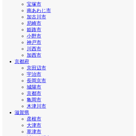
宝塚市
南あわじ市
加古川市
尼崎市
姫路市
小野市
神戸市
川西市
加西市
京都府
京田辺市
宇治市
長岡京市
城陽市
京都市
亀岡市
木津川市
滋賀県
彦根市
大津市
草津市