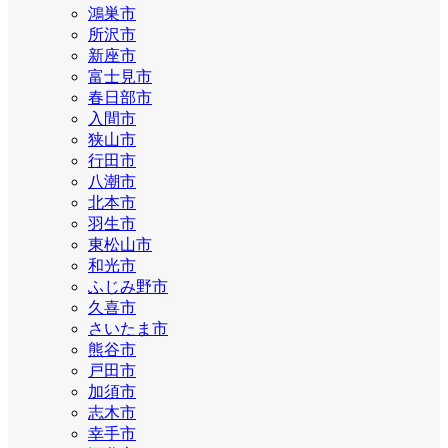
鴻巣市
所沢市
新座市
富士見市
春日部市
入間市
狭山市
行田市
八潮市
北本市
羽生市
東松山市
和光市
ふじみ野市
久喜市
さいたま市
熊谷市
戸田市
加須市
志木市
幸手市