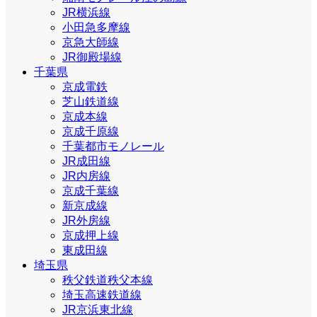
JR横浜線
小田急多摩線
京急大師線
JR御殿場線
千葉県
京成電鉄
芝山鉄道線
京成本線
京成千原線
千葉都市モノレール
JR成田線
JR内房線
京成千葉線
新京成線
JR外房線
京成押上線
東成田線
埼玉県
秩父鉄道秩父本線
埼玉高速鉄道線
JR京浜東北線