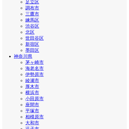
足立区
調布市
三鷹市
練馬区
渋谷区
北区
世田谷区
新宿区
墨田区
神奈川県
茅ヶ崎市
海老名市
伊勢原市
綾瀬市
厚木市
横浜市
小田原市
座間市
平塚市
相模原市
大和市
逗子市