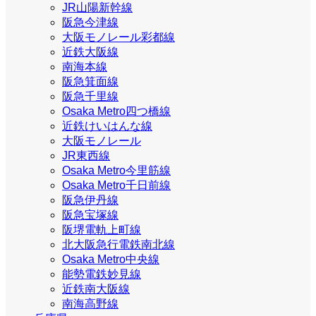
JR山陽新幹線
阪急今津線
大阪モノレール彩都線
近鉄大阪線
南海本線
阪急箕面線
阪急千里線
Osaka Metro四つ橋線
近鉄けいはんな線
大阪モノレール
JR東西線
Osaka Metro今里筋線
Osaka Metro千日前線
阪急伊丹線
阪急宝塚線
阪堺電軌上町線
北大阪急行電鉄南北線
Osaka Metro中央線
能勢電鉄妙見線
近鉄南大阪線
南海高野線