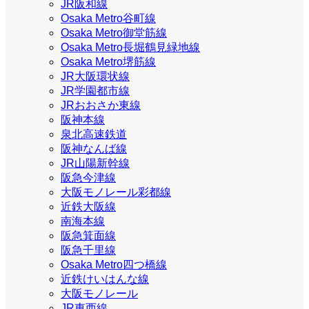
JR阪和線
Osaka Metro谷町線
Osaka Metro御堂筋線
Osaka Metro長堀鶴見緑地線
Osaka Metro堺筋線
JR大阪環状線
JR学園都市線
JRおおさか東線
阪神本線
泉北高速鉄道
阪神なんば線
JR山陽新幹線
阪急今津線
大阪モノレール彩都線
近鉄大阪線
南海本線
阪急箕面線
阪急千里線
Osaka Metro四つ橋線
近鉄けいはんな線
大阪モノレール
JR東西線