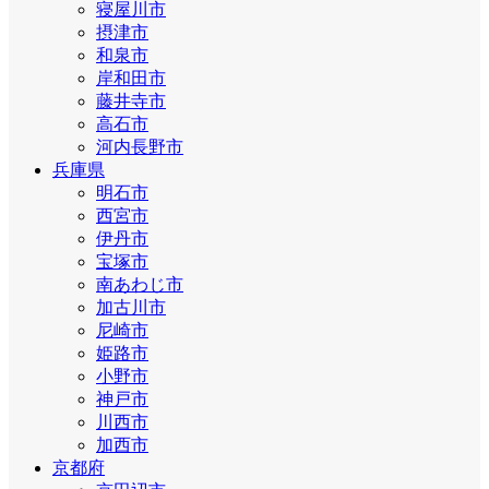
寝屋川市
摂津市
和泉市
岸和田市
藤井寺市
高石市
河内長野市
兵庫県
明石市
西宮市
伊丹市
宝塚市
南あわじ市
加古川市
尼崎市
姫路市
小野市
神戸市
川西市
加西市
京都府