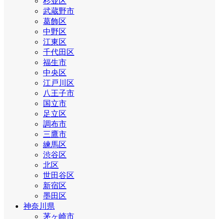
杉並区
武蔵野市
葛飾区
中野区
江東区
千代田区
福生市
中央区
江戸川区
八王子市
国立市
足立区
調布市
三鷹市
練馬区
渋谷区
北区
世田谷区
新宿区
墨田区
神奈川県
茅ヶ崎市