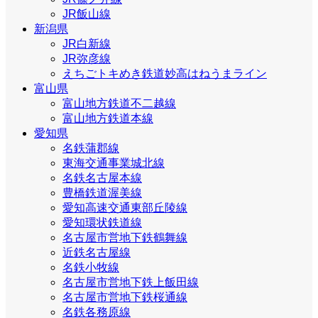
JR飯山線
新潟県
JR白新線
JR弥彦線
えちごトキめき鉄道妙高はねうまライン
富山県
富山地方鉄道不二越線
富山地方鉄道本線
愛知県
名鉄蒲郡線
東海交通事業城北線
名鉄名古屋本線
豊橋鉄道渥美線
愛知高速交通東部丘陵線
愛知環状鉄道線
名古屋市営地下鉄鶴舞線
近鉄名古屋線
名鉄小牧線
名古屋市営地下鉄上飯田線
名古屋市営地下鉄桜通線
名鉄各務原線