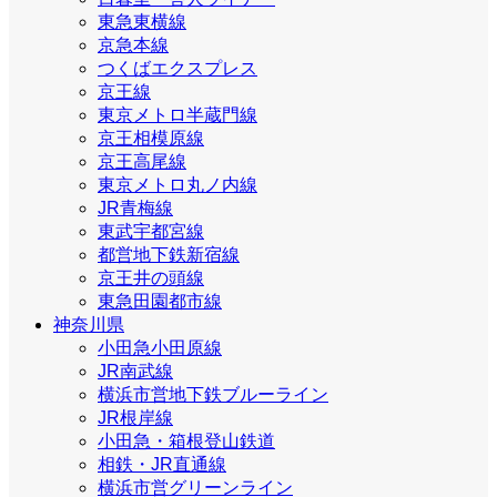
東急東横線
京急本線
つくばエクスプレス
京王線
東京メトロ半蔵門線
京王相模原線
京王高尾線
東京メトロ丸ノ内線
JR青梅線
東武宇都宮線
都営地下鉄新宿線
京王井の頭線
東急田園都市線
神奈川県
小田急小田原線
JR南武線
横浜市営地下鉄ブルーライン
JR根岸線
小田急・箱根登山鉄道
相鉄・JR直通線
横浜市営グリーンライン