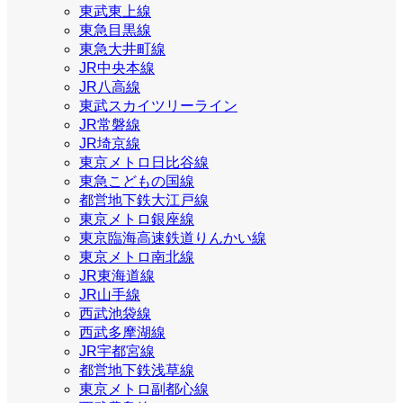
東武東上線
東急目黒線
東急大井町線
JR中央本線
JR八高線
東武スカイツリーライン
JR常磐線
JR埼京線
東京メトロ日比谷線
東急こどもの国線
都営地下鉄大江戸線
東京メトロ銀座線
東京臨海高速鉄道りんかい線
東京メトロ南北線
JR東海道線
JR山手線
西武池袋線
西武多摩湖線
JR宇都宮線
都営地下鉄浅草線
東京メトロ副都心線