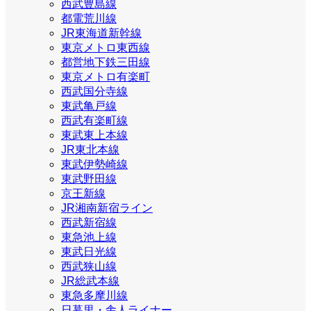
西武豊島線
都電荒川線
JR東海道新幹線
東京メトロ東西線
都営地下鉄三田線
東京メトロ有楽町
西武国分寺線
東武亀戸線
西武有楽町線
東武東上本線
JR東北本線
東武伊勢崎線
東武野田線
京王新線
JR湘南新宿ライン
西武新宿線
東急池上線
東武日光線
西武狭山線
JR総武本線
東急多摩川線
日暮里・舎人ライナー