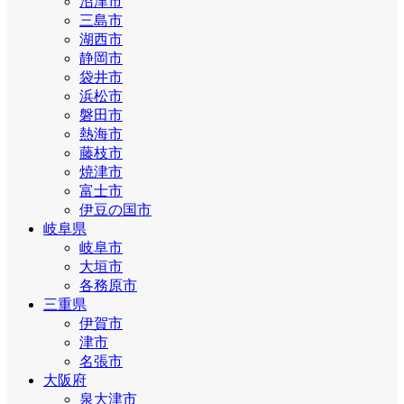
沼津市
三島市
湖西市
静岡市
袋井市
浜松市
磐田市
熱海市
藤枝市
焼津市
富士市
伊豆の国市
岐阜県
岐阜市
大垣市
各務原市
三重県
伊賀市
津市
名張市
大阪府
泉大津市