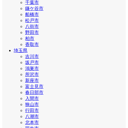
千葉市
鎌ケ谷市
船橋市
松戸市
八街市
野田市
柏市
香取市
埼玉県
吉川市
坂戸市
鴻巣市
所沢市
新座市
富士見市
春日部市
入間市
狭山市
行田市
八潮市
北本市