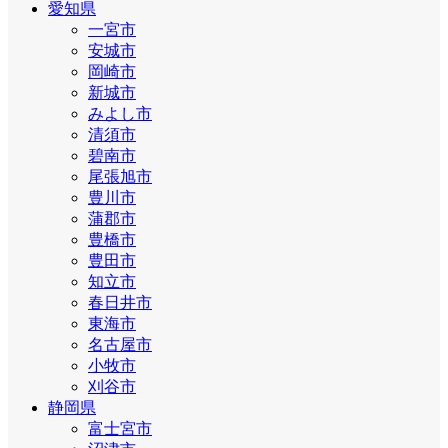
愛知県
一宮市
安城市
岡崎市
新城市
みよし市
清須市
碧南市
尾張旭市
豊川市
蒲郡市
豊橋市
豊田市
知立市
春日井市
東海市
名古屋市
小牧市
刈谷市
静岡県
富士宮市