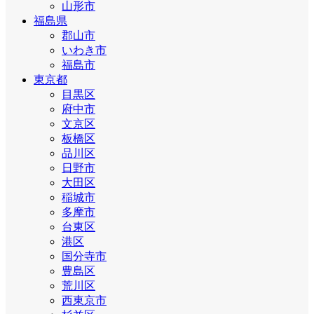
山形市
福島県
郡山市
いわき市
福島市
東京都
目黒区
府中市
文京区
板橋区
品川区
日野市
大田区
稲城市
多摩市
台東区
港区
国分寺市
豊島区
荒川区
西東京市