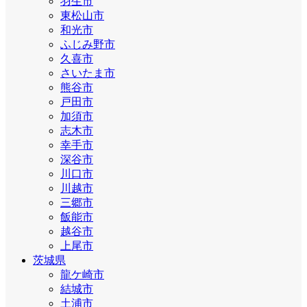
羽生市
東松山市
和光市
ふじみ野市
久喜市
さいたま市
熊谷市
戸田市
加須市
志木市
幸手市
深谷市
川口市
川越市
三郷市
飯能市
越谷市
上尾市
茨城県
龍ケ崎市
結城市
土浦市