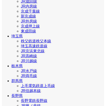
JR成田線
JR内房線
京成千葉線
新京成線
JR外房線
京成押上線
東成田線
埼玉県
秩父鉄道秩父本線
埼玉高速鉄道線
JR京浜東北線
JR高崎線
JR川越線
栃木県
JR水戸線
JR両毛線
群馬県
上毛電気鉄道上毛線
JR信越本線
長野県
長野電鉄長野線
JR篠ノ井線