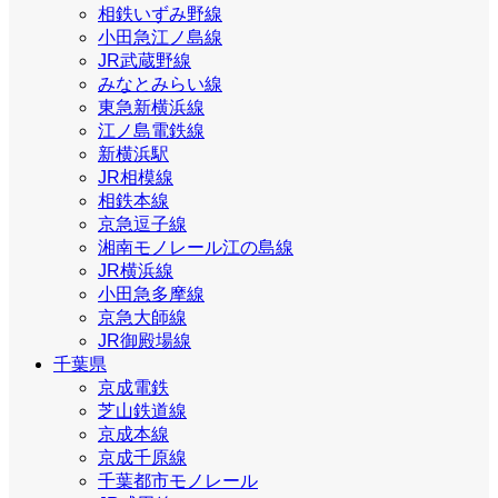
相鉄いずみ野線
小田急江ノ島線
JR武蔵野線
みなとみらい線
東急新横浜線
江ノ島電鉄線
新横浜駅
JR相模線
相鉄本線
京急逗子線
湘南モノレール江の島線
JR横浜線
小田急多摩線
京急大師線
JR御殿場線
千葉県
京成電鉄
芝山鉄道線
京成本線
京成千原線
千葉都市モノレール