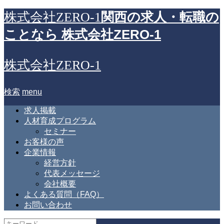
関西の求人・転職の
株式会社ZERO-1
ことなら 株式会社ZERO-1
株式会社ZERO-1
検索
menu
求人掲載
人材育成プログラム
セミナー
お客様の声
企業情報
経営方針
代表メッセージ
会社概要
よくある質問（FAQ）
お問い合わせ