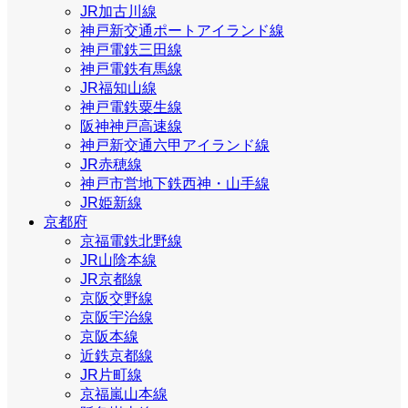
JR加古川線
神戸新交通ポートアイランド線
神戸電鉄三田線
神戸電鉄有馬線
JR福知山線
神戸電鉄粟生線
阪神神戸高速線
神戸新交通六甲アイランド線
JR赤穂線
神戸市営地下鉄西神・山手線
JR姫新線
京都府
京福電鉄北野線
JR山陰本線
JR京都線
京阪交野線
京阪宇治線
京阪本線
近鉄京都線
JR片町線
京福嵐山本線