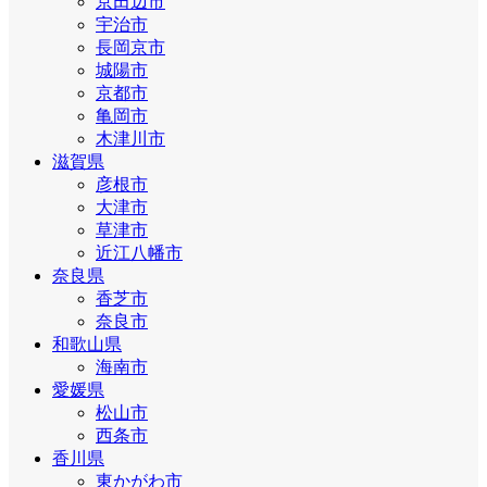
京田辺市
宇治市
長岡京市
城陽市
京都市
亀岡市
木津川市
滋賀県
彦根市
大津市
草津市
近江八幡市
奈良県
香芝市
奈良市
和歌山県
海南市
愛媛県
松山市
西条市
香川県
東かがわ市