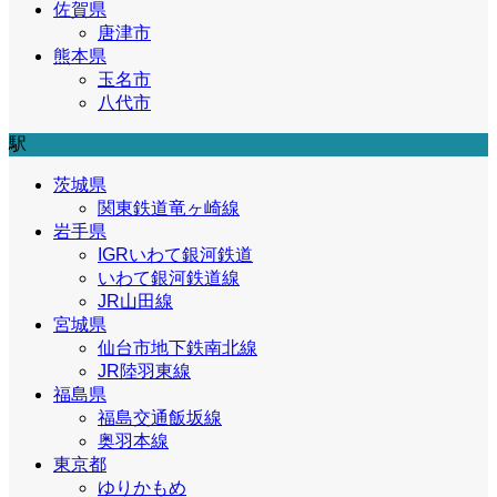
佐賀県
唐津市
熊本県
玉名市
八代市
駅
茨城県
関東鉄道竜ヶ崎線
岩手県
IGRいわて銀河鉄道
いわて銀河鉄道線
JR山田線
宮城県
仙台市地下鉄南北線
JR陸羽東線
福島県
福島交通飯坂線
奥羽本線
東京都
ゆりかもめ