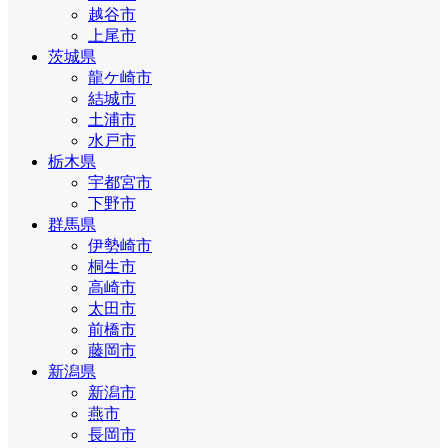
越谷市
上尾市
茨城県
龍ケ崎市
結城市
土浦市
水戸市
栃木県
宇都宮市
下野市
群馬県
伊勢崎市
桐生市
高崎市
太田市
前橋市
藤岡市
新潟県
新潟市
燕市
長岡市