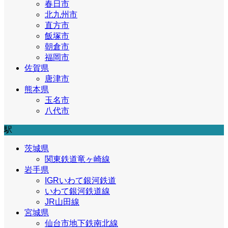
春日市
北九州市
直方市
飯塚市
朝倉市
福岡市
佐賀県
唐津市
熊本県
玉名市
八代市
駅
茨城県
関東鉄道竜ヶ崎線
岩手県
IGRいわて銀河鉄道
いわて銀河鉄道線
JR山田線
宮城県
仙台市地下鉄南北線