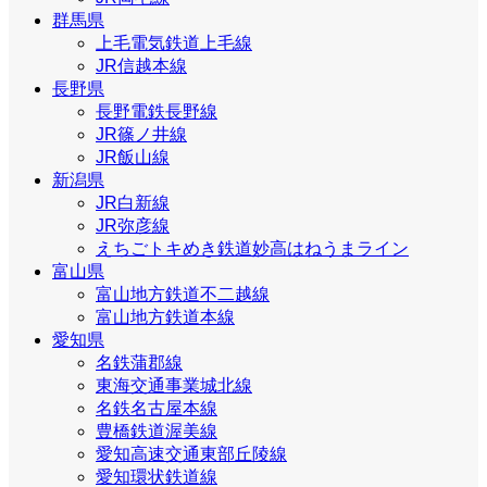
群馬県
上毛電気鉄道上毛線
JR信越本線
長野県
長野電鉄長野線
JR篠ノ井線
JR飯山線
新潟県
JR白新線
JR弥彦線
えちごトキめき鉄道妙高はねうまライン
富山県
富山地方鉄道不二越線
富山地方鉄道本線
愛知県
名鉄蒲郡線
東海交通事業城北線
名鉄名古屋本線
豊橋鉄道渥美線
愛知高速交通東部丘陵線
愛知環状鉄道線