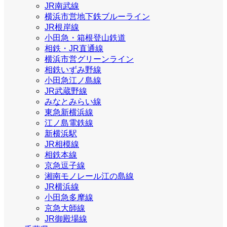
JR南武線
横浜市営地下鉄ブルーライン
JR根岸線
小田急・箱根登山鉄道
相鉄・JR直通線
横浜市営グリーンライン
相鉄いずみ野線
小田急江ノ島線
JR武蔵野線
みなとみらい線
東急新横浜線
江ノ島電鉄線
新横浜駅
JR相模線
相鉄本線
京急逗子線
湘南モノレール江の島線
JR横浜線
小田急多摩線
京急大師線
JR御殿場線