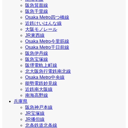
阪急箕面線
阪急千里線
Osaka Metro四つ橋線
近鉄けいはんな線
大阪モノレール
JR東西線
Osaka Metro今里筋線
Osaka Metro千日前線
阪急伊丹線
阪急宝塚線
阪堺電軌上町線
北大阪急行電鉄南北線
Osaka Metro中央線
能勢電鉄妙見線
近鉄南大阪線
南海高野線
兵庫県
阪急神戸本線
JR宝塚線
JR播但線
北条鉄道北条線