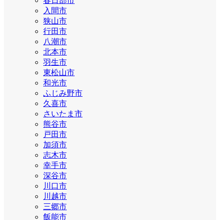
春日部市
入間市
狭山市
行田市
八潮市
北本市
羽生市
東松山市
和光市
ふじみ野市
久喜市
さいたま市
熊谷市
戸田市
加須市
志木市
幸手市
深谷市
川口市
川越市
三郷市
飯能市