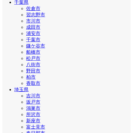
千葉県
佐倉市
習志野市
市川市
成田市
浦安市
千葉市
鎌ケ谷市
船橋市
松戸市
八街市
野田市
柏市
香取市
埼玉県
吉川市
坂戸市
鴻巣市
所沢市
新座市
富士見市