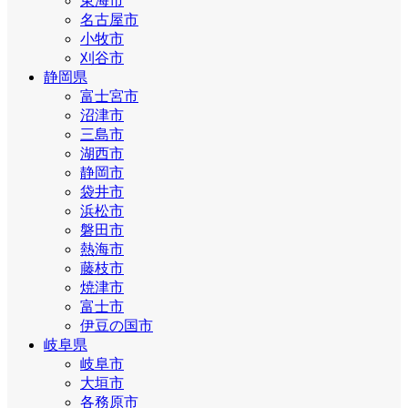
東海市
名古屋市
小牧市
刈谷市
静岡県
富士宮市
沼津市
三島市
湖西市
静岡市
袋井市
浜松市
磐田市
熱海市
藤枝市
焼津市
富士市
伊豆の国市
岐阜県
岐阜市
大垣市
各務原市