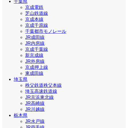
千葉県
京成電鉄
芝山鉄道線
京成本線
京成千原線
千葉都市モノレール
JR成田線
JR内房線
京成千葉線
新京成線
JR外房線
京成押上線
東成田線
埼玉県
秩父鉄道秩父本線
埼玉高速鉄道線
JR京浜東北線
JR高崎線
JR川越線
栃木県
JR水戸線
JR両毛線