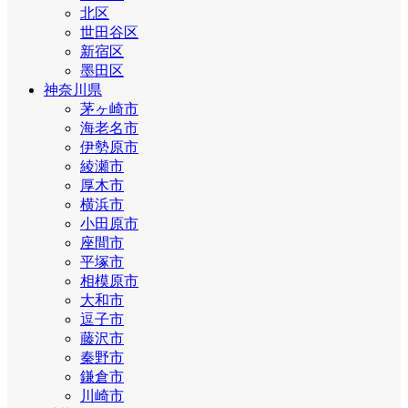
北区
世田谷区
新宿区
墨田区
神奈川県
茅ヶ崎市
海老名市
伊勢原市
綾瀬市
厚木市
横浜市
小田原市
座間市
平塚市
相模原市
大和市
逗子市
藤沢市
秦野市
鎌倉市
川崎市