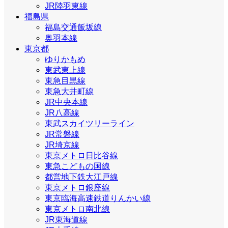
JR陸羽東線
福島県
福島交通飯坂線
奥羽本線
東京都
ゆりかもめ
東武東上線
東急目黒線
東急大井町線
JR中央本線
JR八高線
東武スカイツリーライン
JR常磐線
JR埼京線
東京メトロ日比谷線
東急こどもの国線
都営地下鉄大江戸線
東京メトロ銀座線
東京臨海高速鉄道りんかい線
東京メトロ南北線
JR東海道線