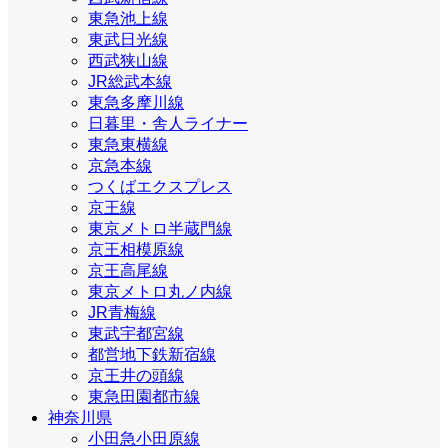
東急池上線
東武日光線
西武狭山線
JR総武本線
東急多摩川線
日暮里・舎人ライナー
東急東横線
京急本線
つくばエクスプレス
京王線
東京メトロ半蔵門線
京王相模原線
京王高尾線
東京メトロ丸ノ内線
JR青梅線
東武宇都宮線
都営地下鉄新宿線
京王井の頭線
東急田園都市線
神奈川県
小田急小田原線