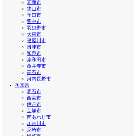
箕面市
狭山市
守口市
豊中市
羽曳野市
大東市
寝屋川市
摂津市
和泉市
岸和田市
藤井寺市
高石市
河内長野市
兵庫県
明石市
西宮市
伊丹市
宝塚市
南あわじ市
加古川市
尼崎市