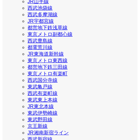
JR山手線
西武池袋線
西武多摩湖線
JR宇都宮線
都営地下鉄浅草線
東京メトロ副都心線
西武豊島線
都電荒川線
JR東海道新幹線
東京メトロ東西線
都営地下鉄三田線
東京メトロ有楽町
西武国分寺線
東武亀戸線
西武有楽町線
東武東上本線
JR東北本線
東武伊勢崎線
東武野田線
京王新線
JR湘南新宿ライン
西武新宿線