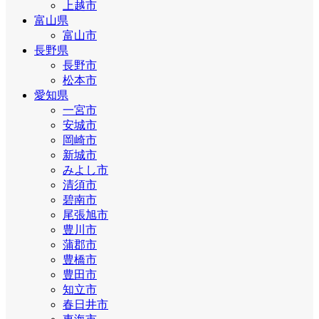
上越市
富山県
富山市
長野県
長野市
松本市
愛知県
一宮市
安城市
岡崎市
新城市
みよし市
清須市
碧南市
尾張旭市
豊川市
蒲郡市
豊橋市
豊田市
知立市
春日井市