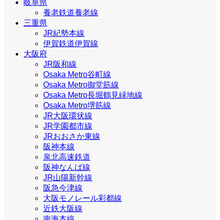
岐阜県
養老鉄道養老線
三重県
JR紀勢本線
伊賀鉄道伊賀線
大阪府
JR阪和線
Osaka Metro谷町線
Osaka Metro御堂筋線
Osaka Metro長堀鶴見緑地線
Osaka Metro堺筋線
JR大阪環状線
JR学園都市線
JRおおさか東線
阪神本線
泉北高速鉄道
阪神なんば線
JR山陽新幹線
阪急今津線
大阪モノレール彩都線
近鉄大阪線
南海本線