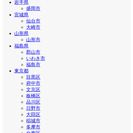
岩手県
盛岡市
宮城県
仙台市
大崎市
山形県
山形市
福島県
郡山市
いわき市
福島市
東京都
目黒区
府中市
文京区
板橋区
品川区
日野市
大田区
稲城市
多摩市