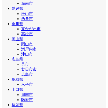
海南市
愛媛県
松山市
西条市
香川県
東かがわ市
高松市
岡山県
岡山市
瀬戸内市
津山市
広島県
呉市
廿日市市
広島市
鳥取県
米子市
山口県
周南市
防府市
福岡県