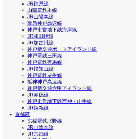
JR神戸線
山陽電鉄本線
JR山陽本線
阪急神戸高速線
神戸市営地下鉄海岸線
JR和田岬線
JR加古川線
神戸新交通ポートアイランド線
神戸電鉄三田線
神戸電鉄有馬線
JR福知山線
神戸電鉄粟生線
阪神神戸高速線
神戸新交通六甲アイランド線
JR赤穂線
神戸市営地下鉄西神・山手線
JR姫新線
京都府
京福電鉄北野線
JR山陰本線
JR京都線