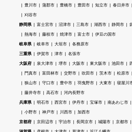
豊川市
蒲郡市
豊橋市
豊田市
知立市
春日井市
刈谷市
静岡県
富士宮市
沼津市
三島市
湖西市
静岡市
熱海市
藤枝市
焼津市
富士市
伊豆の国市
岐阜県
岐阜市
大垣市
各務原市
三重県
伊賀市
津市
名張市
大阪府
泉大津市
堺市
大阪市
東大阪市
池田市
門真市
富田林市
交野市
吹田市
茨木市
松原市
狭山市
守口市
豊中市
羽曳野市
大東市
寝屋川
藤井寺市
高石市
河内長野市
兵庫県
明石市
西宮市
伊丹市
宝塚市
南あわじ市
小野市
神戸市
川西市
加西市
京都府
京田辺市
宇治市
長岡京市
城陽市
京都市
滋賀県
彦根市
大津市
草津市
近江八幡市