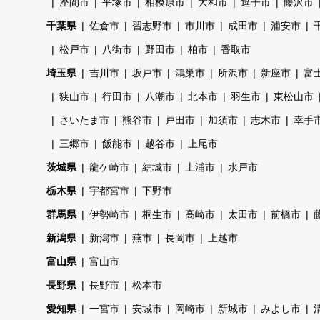
座間市
平塚市
相模原市
大和市
逗子市
藤沢市
千葉県
佐倉市
習志野市
市川市
成田市
浦安市
松戸市
八街市
野田市
柏市
香取市
埼玉県
吉川市
坂戸市
鴻巣市
所沢市
新座市
富
狭山市
行田市
八潮市
北本市
羽生市
東松山市
さいたま市
熊谷市
戸田市
加須市
志木市
幸手
三郷市
飯能市
越谷市
上尾市
茨城県
龍ケ崎市
結城市
土浦市
水戸市
栃木県
宇都宮市
下野市
群馬県
伊勢崎市
桐生市
高崎市
太田市
前橋市
新潟県
新潟市
燕市
長岡市
上越市
富山県
富山市
長野県
長野市
松本市
愛知県
一宮市
安城市
岡崎市
新城市
みよし市