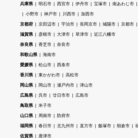
兵庫県
明石市
西宮市
伊丹市
宝塚市
南あわじ市
小野市
神戸市
川西市
加西市
京都府
京田辺市
宇治市
長岡京市
城陽市
京都市
滋賀県
彦根市
大津市
草津市
近江八幡市
奈良県
香芝市
奈良市
和歌山県
海南市
愛媛県
松山市
西条市
香川県
東かがわ市
高松市
岡山県
岡山市
瀬戸内市
津山市
広島県
呉市
廿日市市
広島市
鳥取県
米子市
山口県
周南市
防府市
福岡県
春日市
北九州市
直方市
飯塚市
朝倉市
佐賀県
唐津市