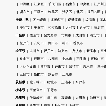
中野区
江東区
千代田区
福生市
中央区
江戸川
調布市
三鷹市
練馬区
渋谷区
北区
世田谷区
神奈川県
茅ヶ崎市
海老名市
伊勢原市
綾瀬市
厚
座間市
平塚市
相模原市
大和市
逗子市
藤沢市
千葉県
佐倉市
習志野市
市川市
成田市
浦安市
松戸市
八街市
野田市
柏市
香取市
埼玉県
吉川市
坂戸市
鴻巣市
所沢市
新座市
富
狭山市
行田市
八潮市
北本市
羽生市
東松山市
さいたま市
熊谷市
戸田市
加須市
志木市
幸手
三郷市
飯能市
越谷市
上尾市
茨城県
龍ケ崎市
結城市
土浦市
水戸市
栃木県
宇都宮市
下野市
群馬県
伊勢崎市
桐生市
高崎市
太田市
前橋市
新潟県
新潟市
燕市
長岡市
上越市