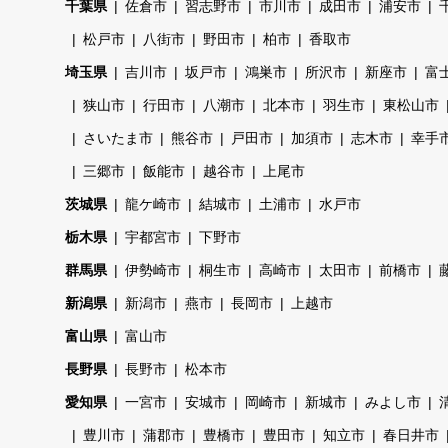
千葉県
佐倉市
習志野市
市川市
成田市
浦安市
松戸市
八街市
野田市
柏市
香取市
埼玉県
吉川市
坂戸市
鴻巣市
所沢市
新座市
富
狭山市
行田市
八潮市
北本市
羽生市
東松山市
さいたま市
熊谷市
戸田市
加須市
志木市
幸手
三郷市
飯能市
越谷市
上尾市
茨城県
龍ケ崎市
結城市
土浦市
水戸市
栃木県
宇都宮市
下野市
群馬県
伊勢崎市
桐生市
高崎市
太田市
前橋市
新潟県
新潟市
燕市
長岡市
上越市
富山県
富山市
長野県
長野市
松本市
愛知県
一宮市
安城市
岡崎市
新城市
みよし市
豊川市
蒲郡市
豊橋市
豊田市
知立市
春日井市