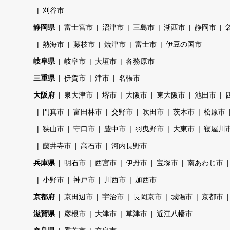
刈谷市
静岡県
富士宮市
沼津市
三島市
湖西市
静岡市
熱海市
藤枝市
焼津市
富士市
伊豆の国市
岐阜県
岐阜市
大垣市
各務原市
三重県
伊賀市
津市
名張市
大阪府
泉大津市
堺市
大阪市
東大阪市
池田市
門真市
富田林市
交野市
吹田市
茨木市
松原市
狭山市
守口市
豊中市
羽曳野市
大東市
寝屋川
藤井寺市
高石市
河内長野市
兵庫県
明石市
西宮市
伊丹市
宝塚市
南あわじ市
小野市
神戸市
川西市
加西市
京都府
京田辺市
宇治市
長岡京市
城陽市
京都市
滋賀県
彦根市
大津市
草津市
近江八幡市