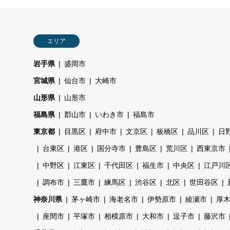
エリア
岩手県
盛岡市
宮城県
仙台市
大崎市
山形県
山形市
福島県
郡山市
いわき市
福島市
東京都
目黒区
府中市
文京区
板橋区
品川区
日
台東区
港区
国分寺市
豊島区
荒川区
西東京市
中野区
江東区
千代田区
福生市
中央区
江戸川
調布市
三鷹市
練馬区
渋谷区
北区
世田谷区
神奈川県
茅ヶ崎市
海老名市
伊勢原市
綾瀬市
厚
座間市
平塚市
相模原市
大和市
逗子市
藤沢市