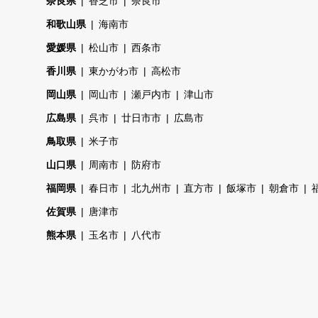
奈良県
香芝市
奈良市
和歌山県
海南市
愛媛県
松山市
西条市
香川県
東かがわ市
高松市
岡山県
岡山市
瀬戸内市
津山市
広島県
呉市
廿日市市
広島市
鳥取県
米子市
山口県
周南市
防府市
福岡県
春日市
北九州市
直方市
飯塚市
朝倉市
佐賀県
唐津市
熊本県
玉名市
八代市