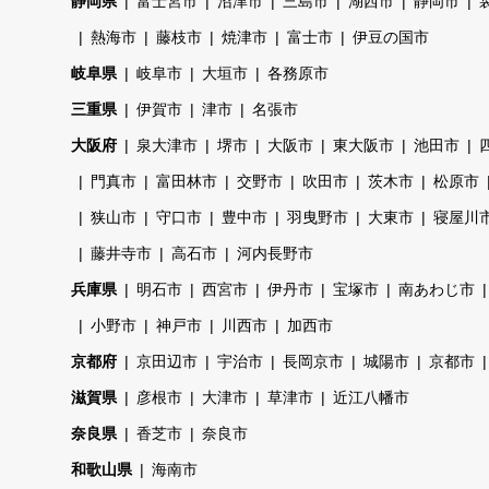
静岡県
富士宮市
沼津市
三島市
湖西市
静岡市
熱海市
藤枝市
焼津市
富士市
伊豆の国市
岐阜県
岐阜市
大垣市
各務原市
三重県
伊賀市
津市
名張市
大阪府
泉大津市
堺市
大阪市
東大阪市
池田市
門真市
富田林市
交野市
吹田市
茨木市
松原市
狭山市
守口市
豊中市
羽曳野市
大東市
寝屋川
藤井寺市
高石市
河内長野市
兵庫県
明石市
西宮市
伊丹市
宝塚市
南あわじ市
小野市
神戸市
川西市
加西市
京都府
京田辺市
宇治市
長岡京市
城陽市
京都市
滋賀県
彦根市
大津市
草津市
近江八幡市
奈良県
香芝市
奈良市
和歌山県
海南市