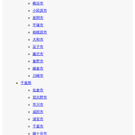
横浜市
小田原市
座間市
平塚市
相模原市
大和市
逗子市
藤沢市
秦野市
鎌倉市
川崎市
千葉県
佐倉市
習志野市
市川市
成田市
浦安市
千葉市
鎌ケ谷市