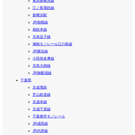
東急新横浜線
江ノ島電鉄線
新横浜駅
JR相模線
相鉄本線
京急逗子線
湘南モノレール江の島線
JR横浜線
小田急多摩線
京急大師線
JR御殿場線
千葉県
京成電鉄
芝山鉄道線
京成本線
京成千原線
千葉都市モノレール
JR成田線
JR内房線