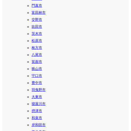
門真市
富田林市
交野市
吹田市
茨木市
松原市
枚方市
八尾市
箕面市
狭山市
守口市
豊中市
羽曳野市
大東市
寝屋川市
摂津市
和泉市
岸和田市