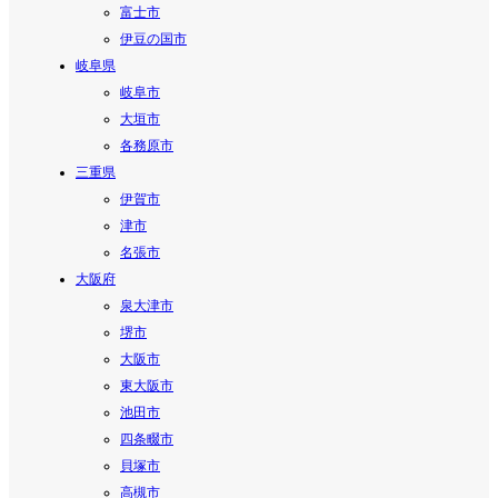
富士市
伊豆の国市
岐阜県
岐阜市
大垣市
各務原市
三重県
伊賀市
津市
名張市
大阪府
泉大津市
堺市
大阪市
東大阪市
池田市
四条畷市
貝塚市
高槻市