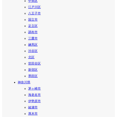
中央区
江戸川区
八王子市
国立市
足立区
調布市
三鷹市
練馬区
渋谷区
北区
世田谷区
新宿区
墨田区
神奈川県
茅ヶ崎市
海老名市
伊勢原市
綾瀬市
厚木市