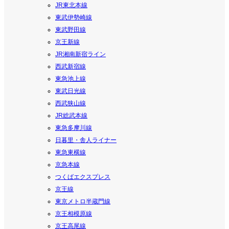
JR東北本線
東武伊勢崎線
東武野田線
京王新線
JR湘南新宿ライン
西武新宿線
東急池上線
東武日光線
西武狭山線
JR総武本線
東急多摩川線
日暮里・舎人ライナー
東急東横線
京急本線
つくばエクスプレス
京王線
東京メトロ半蔵門線
京王相模原線
京王高尾線