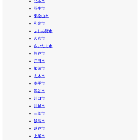
北本市
羽生市
東松山市
和光市
ふじみ野市
久喜市
さいたま市
熊谷市
戸田市
加須市
志木市
幸手市
深谷市
川口市
川越市
三郷市
飯能市
越谷市
上尾市