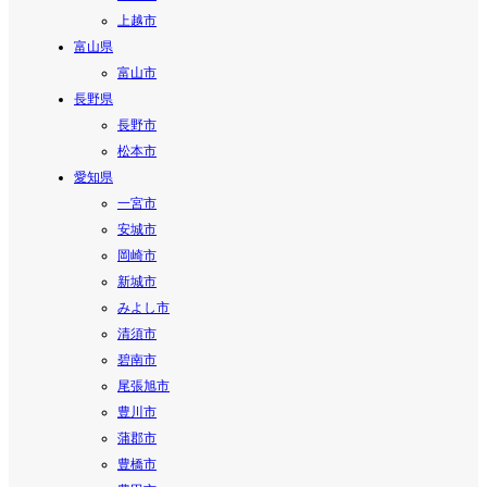
上越市
富山県
富山市
長野県
長野市
松本市
愛知県
一宮市
安城市
岡崎市
新城市
みよし市
清須市
碧南市
尾張旭市
豊川市
蒲郡市
豊橋市