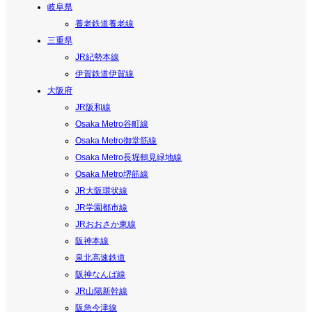
岐阜県
養老鉄道養老線
三重県
JR紀勢本線
伊賀鉄道伊賀線
大阪府
JR阪和線
Osaka Metro谷町線
Osaka Metro御堂筋線
Osaka Metro長堀鶴見緑地線
Osaka Metro堺筋線
JR大阪環状線
JR学園都市線
JRおおさか東線
阪神本線
泉北高速鉄道
阪神なんば線
JR山陽新幹線
阪急今津線