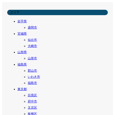
エリア
岩手県
盛岡市
宮城県
仙台市
大崎市
山形県
山形市
福島県
郡山市
いわき市
福島市
東京都
目黒区
府中市
文京区
板橋区