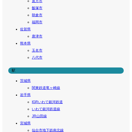
直方市
飯塚市
朝倉市
福岡市
佐賀県
唐津市
熊本県
玉名市
八代市
駅
茨城県
関東鉄道竜ヶ崎線
岩手県
IGRいわて銀河鉄道
いわて銀河鉄道線
JR山田線
宮城県
仙台市地下鉄南北線