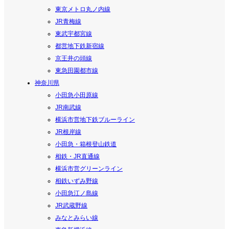
東京メトロ丸ノ内線
JR青梅線
東武宇都宮線
都営地下鉄新宿線
京王井の頭線
東急田園都市線
神奈川県
小田急小田原線
JR南武線
横浜市営地下鉄ブルーライン
JR根岸線
小田急・箱根登山鉄道
相鉄・JR直通線
横浜市営グリーンライン
相鉄いずみ野線
小田急江ノ島線
JR武蔵野線
みなとみらい線