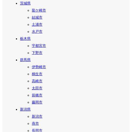
茨城県
龍ケ崎市
結城市
土浦市
水戸市
栃木県
宇都宮市
下野市
群馬県
伊勢崎市
桐生市
高崎市
太田市
前橋市
藤岡市
新潟県
新潟市
燕市
長岡市