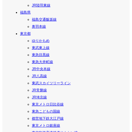
JR陸羽東線
福島県
福島交通飯坂線
奥羽本線
東京都
ゆりかもめ
東武東上線
東急目黒線
東急大井町線
JR中央本線
JR八高線
東武スカイツリーライン
JR常磐線
JR埼京線
東京メトロ日比谷線
東急こどもの国線
都営地下鉄大江戸線
東京メトロ銀座線