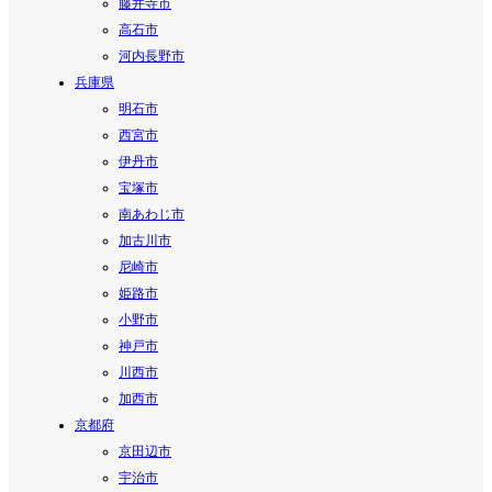
藤井寺市
高石市
河内長野市
兵庫県
明石市
西宮市
伊丹市
宝塚市
南あわじ市
加古川市
尼崎市
姫路市
小野市
神戸市
川西市
加西市
京都府
京田辺市
宇治市