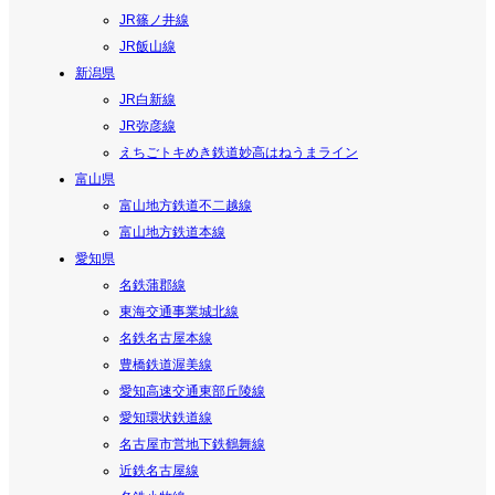
JR篠ノ井線
JR飯山線
新潟県
JR白新線
JR弥彦線
えちごトキめき鉄道妙高はねうまライン
富山県
富山地方鉄道不二越線
富山地方鉄道本線
愛知県
名鉄蒲郡線
東海交通事業城北線
名鉄名古屋本線
豊橋鉄道渥美線
愛知高速交通東部丘陵線
愛知環状鉄道線
名古屋市営地下鉄鶴舞線
近鉄名古屋線