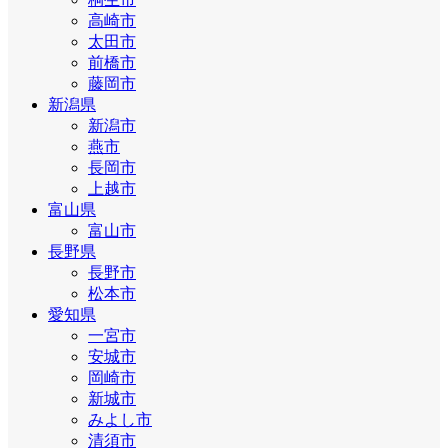
高崎市
太田市
前橋市
藤岡市
新潟県
新潟市
燕市
長岡市
上越市
富山県
富山市
長野県
長野市
松本市
愛知県
一宮市
安城市
岡崎市
新城市
みよし市
清須市