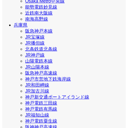
Osaka Metro中央線
能勢電鉄妙見線
近鉄南大阪線
南海高野線
兵庫県
阪急神戸本線
JR宝塚線
JR播但線
北条鉄道北条線
JR神戸線
山陽電鉄本線
JR山陽本線
阪急神戸高速線
神戸市営地下鉄海岸線
JR和田岬線
JR加古川線
神戸新交通ポートアイランド線
神戸電鉄三田線
神戸電鉄有馬線
JR福知山線
神戸電鉄粟生線
阪神神戸高速線