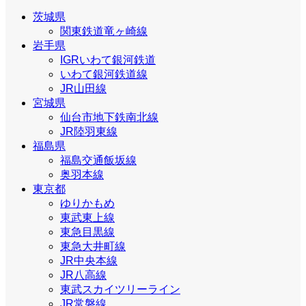
茨城県
関東鉄道竜ヶ崎線
岩手県
IGRいわて銀河鉄道
いわて銀河鉄道線
JR山田線
宮城県
仙台市地下鉄南北線
JR陸羽東線
福島県
福島交通飯坂線
奥羽本線
東京都
ゆりかもめ
東武東上線
東急目黒線
東急大井町線
JR中央本線
JR八高線
東武スカイツリーライン
JR常磐線