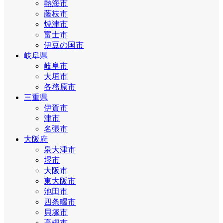
熱海市
藤枝市
焼津市
富士市
伊豆の国市
岐阜県
岐阜市
大垣市
各務原市
三重県
伊賀市
津市
名張市
大阪府
泉大津市
堺市
大阪市
東大阪市
池田市
四条畷市
貝塚市
高槻市