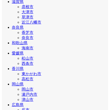
滋賀県
彦根市
大津市
草津市
近江八幡市
奈良県
香芝市
奈良市
和歌山県
海南市
愛媛県
松山市
西条市
香川県
東かがわ市
高松市
岡山県
岡山市
瀬戸内市
津山市
広島県
呉市