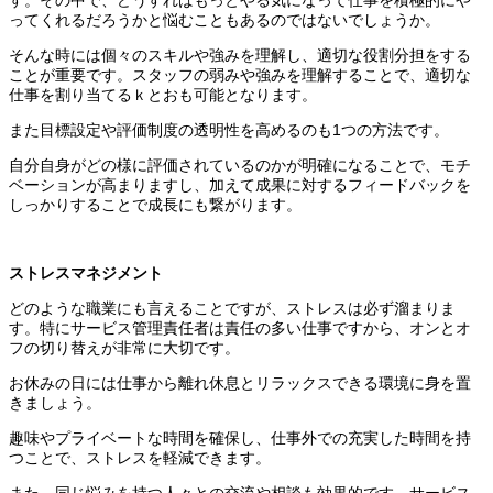
ってくれるだろうかと悩むこともあるのではないでしょうか。
そんな時には個々のスキルや強みを理解し、適切な役割分担をする
ことが重要です。スタッフの弱みや強みを理解することで、適切な
仕事を割り当てるｋとおも可能となります。
また目標設定や評価制度の透明性を高めるのも1つの方法です。
自分自身がどの様に評価されているのかが明確になることで、モチ
ベーションが高まりますし、加えて成果に対するフィードバックを
しっかりすることで成長にも繋がります。
ストレスマネジメント
どのような職業にも言えることですが、ストレスは必ず溜まりま
す。特にサービス管理責任者は責任の多い仕事ですから、オンとオ
フの切り替えが非常に大切です。
お休みの日には仕事から離れ休息とリラックスできる環境に身を置
きましょう。
趣味やプライベートな時間を確保し、仕事外での充実した時間を持
つことで、ストレスを軽減できます。
また、同じ悩みを持つ人々との交流や相談も効果的です。サービス