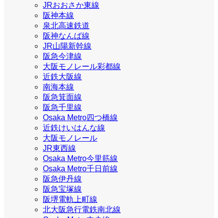
JRおおさか東線
阪神本線
泉北高速鉄道
阪神なんば線
JR山陽新幹線
阪急今津線
大阪モノレール彩都線
近鉄大阪線
南海本線
阪急箕面線
阪急千里線
Osaka Metro四つ橋線
近鉄けいはんな線
大阪モノレール
JR東西線
Osaka Metro今里筋線
Osaka Metro千日前線
阪急伊丹線
阪急宝塚線
阪堺電軌上町線
北大阪急行電鉄南北線