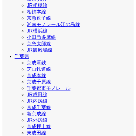
JR相模線
相鉄本線
京急逗子線
湘南モノレール江の島線
JR横浜線
小田急多摩線
京急大師線
JR御殿場線
千葉県
京成電鉄
芝山鉄道線
京成本線
京成千原線
千葉都市モノレール
JR成田線
JR内房線
京成千葉線
新京成線
JR外房線
京成押上線
東成田線