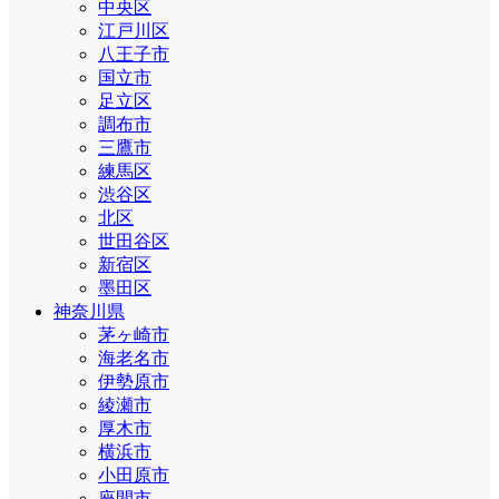
中央区
江戸川区
八王子市
国立市
足立区
調布市
三鷹市
練馬区
渋谷区
北区
世田谷区
新宿区
墨田区
神奈川県
茅ヶ崎市
海老名市
伊勢原市
綾瀬市
厚木市
横浜市
小田原市
座間市