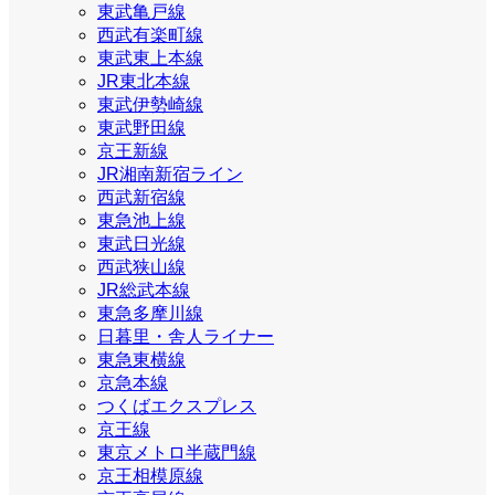
東武亀戸線
西武有楽町線
東武東上本線
JR東北本線
東武伊勢崎線
東武野田線
京王新線
JR湘南新宿ライン
西武新宿線
東急池上線
東武日光線
西武狭山線
JR総武本線
東急多摩川線
日暮里・舎人ライナー
東急東横線
京急本線
つくばエクスプレス
京王線
東京メトロ半蔵門線
京王相模原線