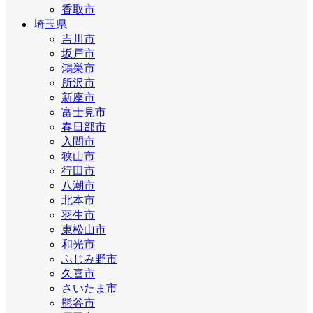
香取市
埼玉県
吉川市
坂戸市
鴻巣市
所沢市
新座市
富士見市
春日部市
入間市
狭山市
行田市
八潮市
北本市
羽生市
東松山市
和光市
ふじみ野市
久喜市
さいたま市
熊谷市