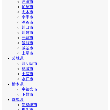
戸田市
加須市
志木市
幸手市
深谷市
川口市
川越市
三郷市
飯能市
越谷市
上尾市
茨城県
龍ケ崎市
結城市
土浦市
水戸市
栃木県
宇都宮市
下野市
群馬県
伊勢崎市
桐生市