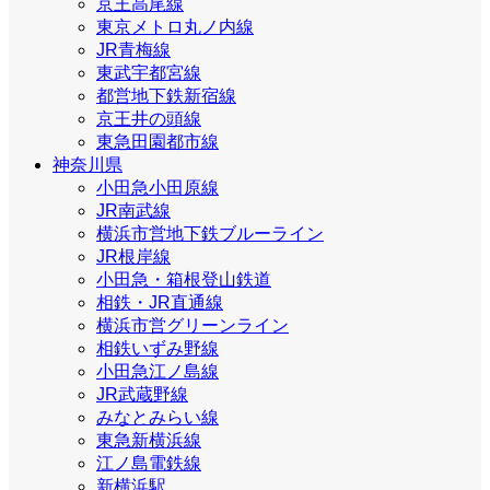
京王高尾線
東京メトロ丸ノ内線
JR青梅線
東武宇都宮線
都営地下鉄新宿線
京王井の頭線
東急田園都市線
神奈川県
小田急小田原線
JR南武線
横浜市営地下鉄ブルーライン
JR根岸線
小田急・箱根登山鉄道
相鉄・JR直通線
横浜市営グリーンライン
相鉄いずみ野線
小田急江ノ島線
JR武蔵野線
みなとみらい線
東急新横浜線
江ノ島電鉄線
新横浜駅