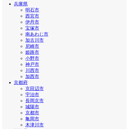
兵庫県
明石市
西宮市
伊丹市
宝塚市
南あわじ市
加古川市
尼崎市
姫路市
小野市
神戸市
川西市
加西市
京都府
京田辺市
宇治市
長岡京市
城陽市
京都市
亀岡市
木津川市