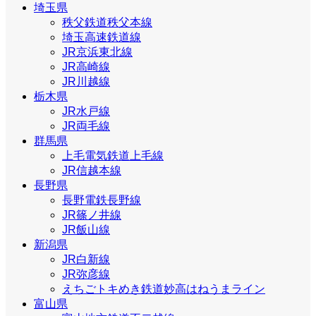
埼玉県
秩父鉄道秩父本線
埼玉高速鉄道線
JR京浜東北線
JR高崎線
JR川越線
栃木県
JR水戸線
JR両毛線
群馬県
上毛電気鉄道上毛線
JR信越本線
長野県
長野電鉄長野線
JR篠ノ井線
JR飯山線
新潟県
JR白新線
JR弥彦線
えちごトキめき鉄道妙高はねうまライン
富山県