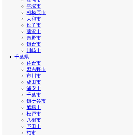
平塚市
相模原市
大和市
逗子市
藤沢市
秦野市
鎌倉市
川崎市
千葉県
佐倉市
習志野市
市川市
成田市
浦安市
千葉市
鎌ケ谷市
船橋市
松戸市
八街市
野田市
柏市