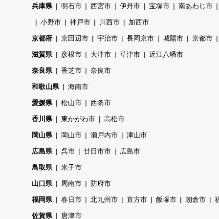
兵庫県
明石市
西宮市
伊丹市
宝塚市
南あわじ市
小野市
神戸市
川西市
加西市
京都府
京田辺市
宇治市
長岡京市
城陽市
京都市
滋賀県
彦根市
大津市
草津市
近江八幡市
奈良県
香芝市
奈良市
和歌山県
海南市
愛媛県
松山市
西条市
香川県
東かがわ市
高松市
岡山県
岡山市
瀬戸内市
津山市
広島県
呉市
廿日市市
広島市
鳥取県
米子市
山口県
周南市
防府市
福岡県
春日市
北九州市
直方市
飯塚市
朝倉市
佐賀県
唐津市