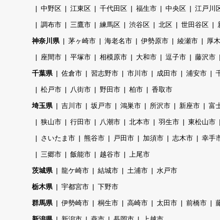
中野区
江東区
千代田区
福生市
中央区
江戸川
調布市
三鷹市
練馬区
渋谷区
北区
世田谷区
神奈川県
茅ヶ崎市
海老名市
伊勢原市
綾瀬市
厚
座間市
平塚市
相模原市
大和市
逗子市
藤沢市
千葉県
佐倉市
習志野市
市川市
成田市
浦安市
松戸市
八街市
野田市
柏市
香取市
埼玉県
吉川市
坂戸市
鴻巣市
所沢市
新座市
富
狭山市
行田市
八潮市
北本市
羽生市
東松山市
さいたま市
熊谷市
戸田市
加須市
志木市
幸手
三郷市
飯能市
越谷市
上尾市
茨城県
龍ケ崎市
結城市
土浦市
水戸市
栃木県
宇都宮市
下野市
群馬県
伊勢崎市
桐生市
高崎市
太田市
前橋市
新潟県
新潟市
燕市
長岡市
上越市