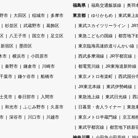
福島県
福島交通飯坂線
奥羽
野市
大田区
稲城市
多摩市
東京都
ゆりかもめ
東武東上
杉並区
武蔵野市
葛飾区
東武スカイツリーライン
J
区
八王子市
国立市
足立区
東急こどもの国線
都営地下
新宿区
墨田区
東京臨海高速鉄道りんかい線
木市
横浜市
小田原市
西武多摩湖線
JR宇都宮線
秦野市
鎌倉市
川崎市
都電荒川線
JR東海道新幹線
千葉市
鎌ケ谷市
船橋市
東京メトロ有楽町
西武国分
JR東北本線
東武伊勢崎線
士見市
春日部市
入間市
東急池上線
東武日光線
西
和光市
ふじみ野市
久喜市
日暮里・舎人ライナー
東急
市
深谷市
川口市
川越市
東京メトロ半蔵門線
京王相
東武宇都宮線
都営地下鉄新
神奈川県
小田急小田原線
J