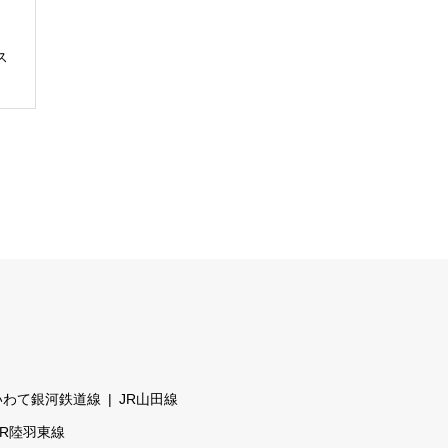
ス
いわて銀河鉄道線
JR山田線
JR陸羽東線