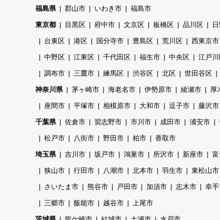
福島県
郡山市
いわき市
福島市
東京都
目黒区
府中市
文京区
板橋区
品川区
日
台東区
港区
国分寺市
豊島区
荒川区
西東京市
中野区
江東区
千代田区
福生市
中央区
江戸川
調布市
三鷹市
練馬区
渋谷区
北区
世田谷区
神奈川県
茅ヶ崎市
海老名市
伊勢原市
綾瀬市
厚
座間市
平塚市
相模原市
大和市
逗子市
藤沢市
千葉県
佐倉市
習志野市
市川市
成田市
浦安市
松戸市
八街市
野田市
柏市
香取市
埼玉県
吉川市
坂戸市
鴻巣市
所沢市
新座市
富
狭山市
行田市
八潮市
北本市
羽生市
東松山市
さいたま市
熊谷市
戸田市
加須市
志木市
幸手
三郷市
飯能市
越谷市
上尾市
茨城県
龍ケ崎市
結城市
土浦市
水戸市