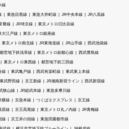
本線
線
東急目黒線
東急大井町線
JR中央本線
JR八高線
R常磐線
JR埼京線
東京メトロ日比谷線
鉄大江戸線
東京メトロ銀座線
東京メトロ南北線
JR東海道線
JR山手線
西武池袋線
都営地下鉄浅草線
東京メトロ副都心線
西武豊島線
東京メトロ東西線
都営地下鉄三田線
寺線
東武亀戸線
西武有楽町線
東武東上本線
東武野田線
京王新線
JR湘南新宿ライン
西武新宿線
武狭山線
JR総武本線
東急多摩川線
東横線
京急本線
つくばエクスプレス
京王線
模原線
京王高尾線
東京メトロ丸ノ内線
JR青梅線
宿線
京王井の頭線
東急田園都市線
R南武線
横浜市営地下鉄ブルーライン
JR根岸線