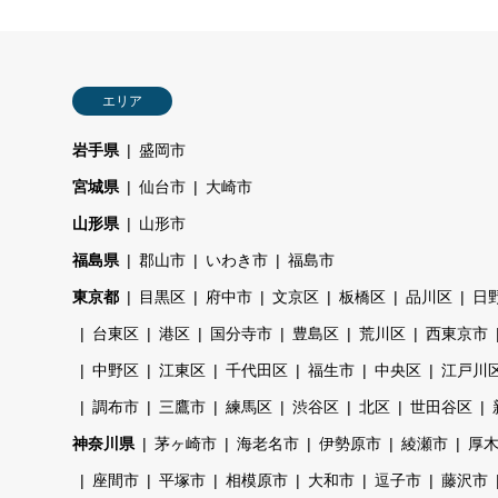
エリア
岩手県
盛岡市
宮城県
仙台市
大崎市
山形県
山形市
福島県
郡山市
いわき市
福島市
東京都
目黒区
府中市
文京区
板橋区
品川区
日
台東区
港区
国分寺市
豊島区
荒川区
西東京市
中野区
江東区
千代田区
福生市
中央区
江戸川
調布市
三鷹市
練馬区
渋谷区
北区
世田谷区
神奈川県
茅ヶ崎市
海老名市
伊勢原市
綾瀬市
厚
座間市
平塚市
相模原市
大和市
逗子市
藤沢市