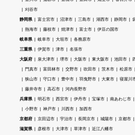
刈谷市
静岡県
富士宮市
沼津市
三島市
湖西市
静岡市
熱海市
藤枝市
焼津市
富士市
伊豆の国市
岐阜県
岐阜市
大垣市
各務原市
三重県
伊賀市
津市
名張市
大阪府
泉大津市
堺市
大阪市
東大阪市
池田市
門真市
富田林市
交野市
吹田市
茨木市
松原市
狭山市
守口市
豊中市
羽曳野市
大東市
寝屋川
藤井寺市
高石市
河内長野市
兵庫県
明石市
西宮市
伊丹市
宝塚市
南あわじ市
小野市
神戸市
川西市
加西市
京都府
京田辺市
宇治市
長岡京市
城陽市
京都市
滋賀県
彦根市
大津市
草津市
近江八幡市