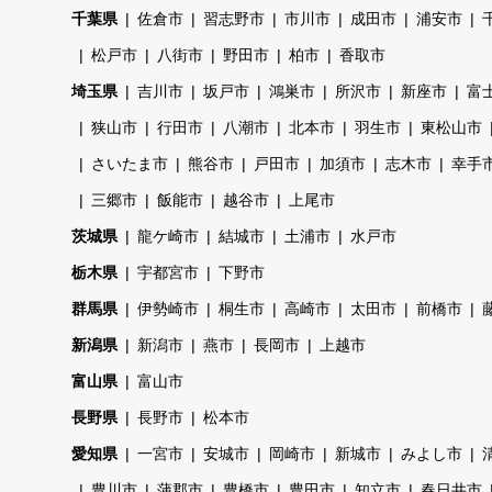
千葉県
佐倉市
習志野市
市川市
成田市
浦安市
松戸市
八街市
野田市
柏市
香取市
埼玉県
吉川市
坂戸市
鴻巣市
所沢市
新座市
富
狭山市
行田市
八潮市
北本市
羽生市
東松山市
さいたま市
熊谷市
戸田市
加須市
志木市
幸手
三郷市
飯能市
越谷市
上尾市
茨城県
龍ケ崎市
結城市
土浦市
水戸市
栃木県
宇都宮市
下野市
群馬県
伊勢崎市
桐生市
高崎市
太田市
前橋市
新潟県
新潟市
燕市
長岡市
上越市
富山県
富山市
長野県
長野市
松本市
愛知県
一宮市
安城市
岡崎市
新城市
みよし市
豊川市
蒲郡市
豊橋市
豊田市
知立市
春日井市