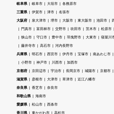
岐阜県
岐阜市
大垣市
各務原市
三重県
伊賀市
津市
名張市
大阪府
泉大津市
堺市
大阪市
東大阪市
池田市
門真市
富田林市
交野市
吹田市
茨木市
松原市
狭山市
守口市
豊中市
羽曳野市
大東市
寝屋川
藤井寺市
高石市
河内長野市
兵庫県
明石市
西宮市
伊丹市
宝塚市
南あわじ市
小野市
神戸市
川西市
加西市
京都府
京田辺市
宇治市
長岡京市
城陽市
京都市
滋賀県
彦根市
大津市
草津市
近江八幡市
奈良県
香芝市
奈良市
和歌山県
海南市
愛媛県
松山市
西条市
香川県
東かがわ市
高松市