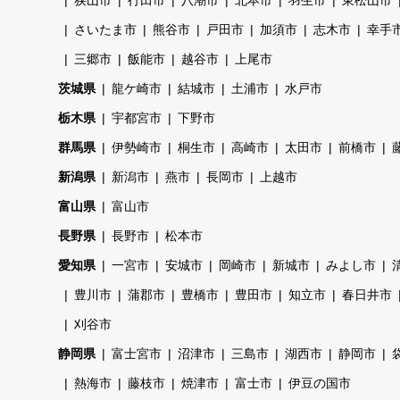
さいたま市
熊谷市
戸田市
加須市
志木市
幸手
三郷市
飯能市
越谷市
上尾市
茨城県
龍ケ崎市
結城市
土浦市
水戸市
栃木県
宇都宮市
下野市
群馬県
伊勢崎市
桐生市
高崎市
太田市
前橋市
新潟県
新潟市
燕市
長岡市
上越市
富山県
富山市
長野県
長野市
松本市
愛知県
一宮市
安城市
岡崎市
新城市
みよし市
豊川市
蒲郡市
豊橋市
豊田市
知立市
春日井市
刈谷市
静岡県
富士宮市
沼津市
三島市
湖西市
静岡市
熱海市
藤枝市
焼津市
富士市
伊豆の国市