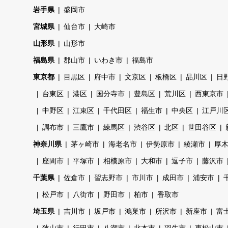
岩手県
盛岡市
宮城県
仙台市
大崎市
山形県
山形市
福島県
郡山市
いわき市
福島市
東京都
目黒区
府中市
文京区
板橋区
品川区
日
台東区
港区
国分寺市
豊島区
荒川区
西東京市
中野区
江東区
千代田区
福生市
中央区
江戸川
調布市
三鷹市
練馬区
渋谷区
北区
世田谷区
神奈川県
茅ヶ崎市
海老名市
伊勢原市
綾瀬市
厚
座間市
平塚市
相模原市
大和市
逗子市
藤沢市
千葉県
佐倉市
習志野市
市川市
成田市
浦安市
松戸市
八街市
野田市
柏市
香取市
埼玉県
吉川市
坂戸市
鴻巣市
所沢市
新座市
富
狭山市
行田市
八潮市
北本市
羽生市
東松山市