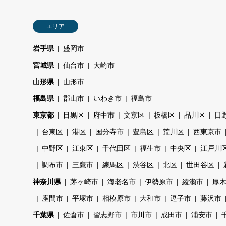
エリア
岩手県
盛岡市
宮城県
仙台市
大崎市
山形県
山形市
福島県
郡山市
いわき市
福島市
東京都
目黒区
府中市
文京区
板橋区
品川区
日
台東区
港区
国分寺市
豊島区
荒川区
西東京市
中野区
江東区
千代田区
福生市
中央区
江戸川
調布市
三鷹市
練馬区
渋谷区
北区
世田谷区
神奈川県
茅ヶ崎市
海老名市
伊勢原市
綾瀬市
厚
座間市
平塚市
相模原市
大和市
逗子市
藤沢市
千葉県
佐倉市
習志野市
市川市
成田市
浦安市