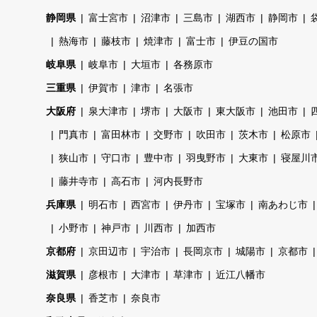
静岡県
富士宮市
沼津市
三島市
湖西市
静岡市
熱海市
藤枝市
焼津市
富士市
伊豆の国市
岐阜県
岐阜市
大垣市
各務原市
三重県
伊賀市
津市
名張市
大阪府
泉大津市
堺市
大阪市
東大阪市
池田市
門真市
富田林市
交野市
吹田市
茨木市
松原市
狭山市
守口市
豊中市
羽曳野市
大東市
寝屋川
藤井寺市
高石市
河内長野市
兵庫県
明石市
西宮市
伊丹市
宝塚市
南あわじ市
小野市
神戸市
川西市
加西市
京都府
京田辺市
宇治市
長岡京市
城陽市
京都市
滋賀県
彦根市
大津市
草津市
近江八幡市
奈良県
香芝市
奈良市