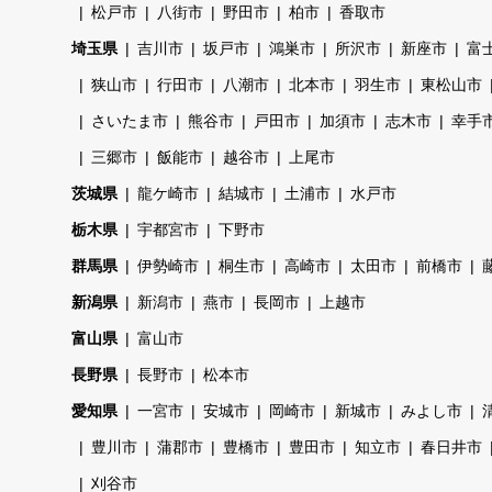
松戸市
八街市
野田市
柏市
香取市
埼玉県
吉川市
坂戸市
鴻巣市
所沢市
新座市
富
狭山市
行田市
八潮市
北本市
羽生市
東松山市
さいたま市
熊谷市
戸田市
加須市
志木市
幸手
三郷市
飯能市
越谷市
上尾市
茨城県
龍ケ崎市
結城市
土浦市
水戸市
栃木県
宇都宮市
下野市
群馬県
伊勢崎市
桐生市
高崎市
太田市
前橋市
新潟県
新潟市
燕市
長岡市
上越市
富山県
富山市
長野県
長野市
松本市
愛知県
一宮市
安城市
岡崎市
新城市
みよし市
豊川市
蒲郡市
豊橋市
豊田市
知立市
春日井市
刈谷市