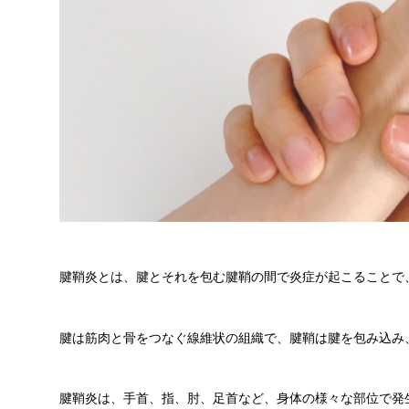
腱鞘炎とは、腱とそれを包む腱鞘の間で炎症が起こることで
腱は筋肉と骨をつなぐ線維状の組織で、腱鞘は腱を包み込み
腱鞘炎は、手首、指、肘、足首など、身体の様々な部位で発