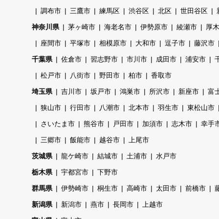
調布市
三鷹市
練馬区
渋谷区
北区
世田谷区
神奈川県
茅ヶ崎市
海老名市
伊勢原市
綾瀬市
厚
座間市
平塚市
相模原市
大和市
逗子市
藤沢市
千葉県
佐倉市
習志野市
市川市
成田市
浦安市
松戸市
八街市
野田市
柏市
香取市
埼玉県
吉川市
坂戸市
鴻巣市
所沢市
新座市
富
狭山市
行田市
八潮市
北本市
羽生市
東松山市
さいたま市
熊谷市
戸田市
加須市
志木市
幸手
三郷市
飯能市
越谷市
上尾市
茨城県
龍ケ崎市
結城市
土浦市
水戸市
栃木県
宇都宮市
下野市
群馬県
伊勢崎市
桐生市
高崎市
太田市
前橋市
新潟県
新潟市
燕市
長岡市
上越市