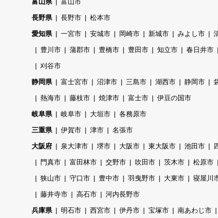
富山県
富山市
長野県
長野市
松本市
愛知県
一宮市
安城市
岡崎市
新城市
みよし市
豊川市
蒲郡市
豊橋市
豊田市
知立市
春日井市
刈谷市
静岡県
富士宮市
沼津市
三島市
湖西市
静岡市
熱海市
藤枝市
焼津市
富士市
伊豆の国市
岐阜県
岐阜市
大垣市
各務原市
三重県
伊賀市
津市
名張市
大阪府
泉大津市
堺市
大阪市
東大阪市
池田市
門真市
富田林市
交野市
吹田市
茨木市
松原市
狭山市
守口市
豊中市
羽曳野市
大東市
寝屋川
藤井寺市
高石市
河内長野市
兵庫県
明石市
西宮市
伊丹市
宝塚市
南あわじ市