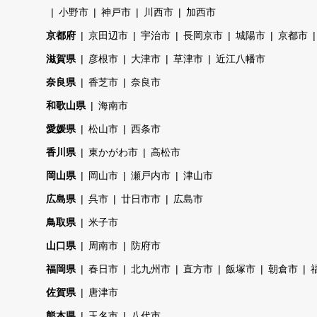
小野市
神戸市
川西市
加西市
京都府
京田辺市
宇治市
長岡京市
城陽市
京都市
滋賀県
彦根市
大津市
草津市
近江八幡市
奈良県
香芝市
奈良市
和歌山県
海南市
愛媛県
松山市
西条市
香川県
東かがわ市
高松市
岡山県
岡山市
瀬戸内市
津山市
広島県
呉市
廿日市市
広島市
鳥取県
米子市
山口県
周南市
防府市
福岡県
春日市
北九州市
直方市
飯塚市
朝倉市
佐賀県
唐津市
熊本県
玉名市
八代市