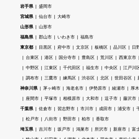
岩手県
盛岡市
宮城県
仙台市
大崎市
山形県
山形市
福島県
郡山市
いわき市
福島市
東京都
目黒区
府中市
文京区
板橋区
品川区
日
台東区
港区
国分寺市
豊島区
荒川区
西東京市
中野区
江東区
千代田区
福生市
中央区
江戸川
調布市
三鷹市
練馬区
渋谷区
北区
世田谷区
神奈川県
茅ヶ崎市
海老名市
伊勢原市
綾瀬市
厚
座間市
平塚市
相模原市
大和市
逗子市
藤沢市
千葉県
佐倉市
習志野市
市川市
成田市
浦安市
松戸市
八街市
野田市
柏市
香取市
埼玉県
吉川市
坂戸市
鴻巣市
所沢市
新座市
富