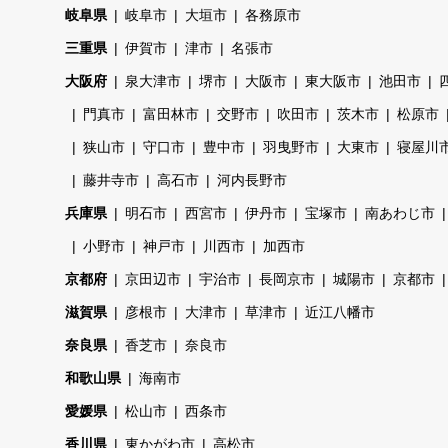
岐阜県
岐阜市
大垣市
各務原市
三重県
伊賀市
津市
名張市
大阪府
泉大津市
堺市
大阪市
東大阪市
池田市
門真市
富田林市
交野市
吹田市
茨木市
松原市
狭山市
守口市
豊中市
羽曳野市
大東市
寝屋川
藤井寺市
高石市
河内長野市
兵庫県
明石市
西宮市
伊丹市
宝塚市
南あわじ市
小野市
神戸市
川西市
加西市
京都府
京田辺市
宇治市
長岡京市
城陽市
京都市
滋賀県
彦根市
大津市
草津市
近江八幡市
奈良県
香芝市
奈良市
和歌山県
海南市
愛媛県
松山市
西条市
香川県
東かがわ市
高松市