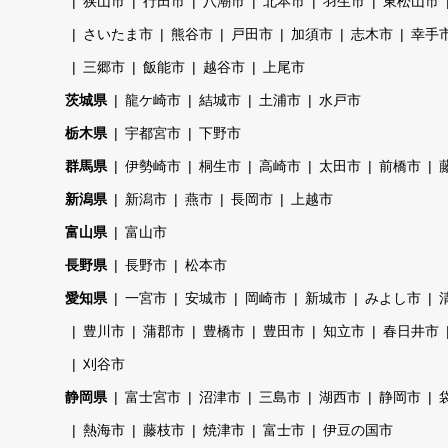
狭山市
行田市
八潮市
北本市
羽生市
東松山市
さいたま市
熊谷市
戸田市
加須市
志木市
幸手
三郷市
飯能市
越谷市
上尾市
茨城県
龍ケ崎市
結城市
土浦市
水戸市
栃木県
宇都宮市
下野市
群馬県
伊勢崎市
桐生市
高崎市
太田市
前橋市
新潟県
新潟市
燕市
長岡市
上越市
富山県
富山市
長野県
長野市
松本市
愛知県
一宮市
安城市
岡崎市
新城市
みよし市
豊川市
蒲郡市
豊橋市
豊田市
知立市
春日井市
刈谷市
静岡県
富士宮市
沼津市
三島市
湖西市
静岡市
熱海市
藤枝市
焼津市
富士市
伊豆の国市