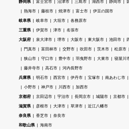
静岡県
富士宮市
沼津市
三島市
湖西市
静岡市
熱海市
藤枝市
焼津市
富士市
伊豆の国市
岐阜県
岐阜市
大垣市
各務原市
三重県
伊賀市
津市
名張市
大阪府
泉大津市
堺市
大阪市
東大阪市
池田市
門真市
富田林市
交野市
吹田市
茨木市
松原市
狭山市
守口市
豊中市
羽曳野市
大東市
寝屋川
藤井寺市
高石市
河内長野市
兵庫県
明石市
西宮市
伊丹市
宝塚市
南あわじ市
小野市
神戸市
川西市
加西市
京都府
京田辺市
宇治市
長岡京市
城陽市
京都市
滋賀県
彦根市
大津市
草津市
近江八幡市
奈良県
香芝市
奈良市
和歌山県
海南市