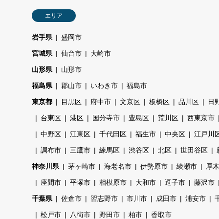
エリア
岩手県
盛岡市
宮城県
仙台市
大崎市
山形県
山形市
福島県
郡山市
いわき市
福島市
東京都
目黒区
府中市
文京区
板橋区
品川区
日
台東区
港区
国分寺市
豊島区
荒川区
西東京市
中野区
江東区
千代田区
福生市
中央区
江戸川
調布市
三鷹市
練馬区
渋谷区
北区
世田谷区
神奈川県
茅ヶ崎市
海老名市
伊勢原市
綾瀬市
厚
座間市
平塚市
相模原市
大和市
逗子市
藤沢市
千葉県
佐倉市
習志野市
市川市
成田市
浦安市
松戸市
八街市
野田市
柏市
香取市