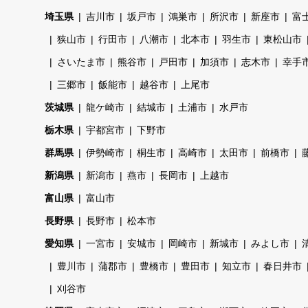
埼玉県
吉川市
坂戸市
鴻巣市
所沢市
新座市
富
狭山市
行田市
八潮市
北本市
羽生市
東松山市
さいたま市
熊谷市
戸田市
加須市
志木市
幸手
三郷市
飯能市
越谷市
上尾市
茨城県
龍ケ崎市
結城市
土浦市
水戸市
栃木県
宇都宮市
下野市
群馬県
伊勢崎市
桐生市
高崎市
太田市
前橋市
新潟県
新潟市
燕市
長岡市
上越市
富山県
富山市
長野県
長野市
松本市
愛知県
一宮市
安城市
岡崎市
新城市
みよし市
豊川市
蒲郡市
豊橋市
豊田市
知立市
春日井市
刈谷市