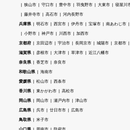
狭山市
守口市
豊中市
羽曳野市
大東市
寝屋川
藤井寺市
高石市
河内長野市
兵庫県
明石市
西宮市
伊丹市
宝塚市
南あわじ市
小野市
神戸市
川西市
加西市
京都府
京田辺市
宇治市
長岡京市
城陽市
京都市
滋賀県
彦根市
大津市
草津市
近江八幡市
奈良県
香芝市
奈良市
和歌山県
海南市
愛媛県
松山市
西条市
香川県
東かがわ市
高松市
岡山県
岡山市
瀬戸内市
津山市
広島県
呉市
廿日市市
広島市
鳥取県
米子市
山口県
周南市
防府市