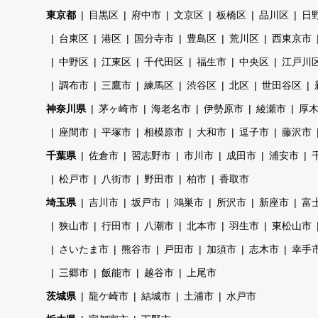
東京都
目黒区
府中市
文京区
板橋区
品川区
日
台東区
港区
国分寺市
豊島区
荒川区
西東京市
中野区
江東区
千代田区
福生市
中央区
江戸川
調布市
三鷹市
練馬区
渋谷区
北区
世田谷区
神奈川県
茅ヶ崎市
海老名市
伊勢原市
綾瀬市
厚
座間市
平塚市
相模原市
大和市
逗子市
藤沢市
千葉県
佐倉市
習志野市
市川市
成田市
浦安市
松戸市
八街市
野田市
柏市
香取市
埼玉県
吉川市
坂戸市
鴻巣市
所沢市
新座市
富
狭山市
行田市
八潮市
北本市
羽生市
東松山市
さいたま市
熊谷市
戸田市
加須市
志木市
幸手
三郷市
飯能市
越谷市
上尾市
茨城県
龍ケ崎市
結城市
土浦市
水戸市