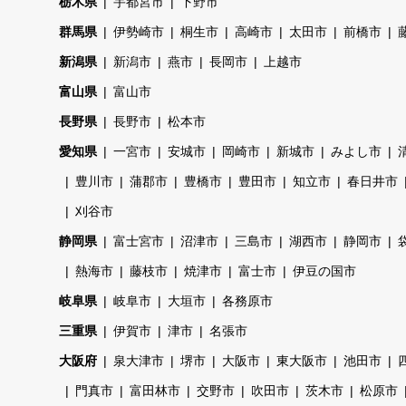
栃木県
宇都宮市
下野市
群馬県
伊勢崎市
桐生市
高崎市
太田市
前橋市
新潟県
新潟市
燕市
長岡市
上越市
富山県
富山市
長野県
長野市
松本市
愛知県
一宮市
安城市
岡崎市
新城市
みよし市
豊川市
蒲郡市
豊橋市
豊田市
知立市
春日井市
刈谷市
静岡県
富士宮市
沼津市
三島市
湖西市
静岡市
熱海市
藤枝市
焼津市
富士市
伊豆の国市
岐阜県
岐阜市
大垣市
各務原市
三重県
伊賀市
津市
名張市
大阪府
泉大津市
堺市
大阪市
東大阪市
池田市
門真市
富田林市
交野市
吹田市
茨木市
松原市